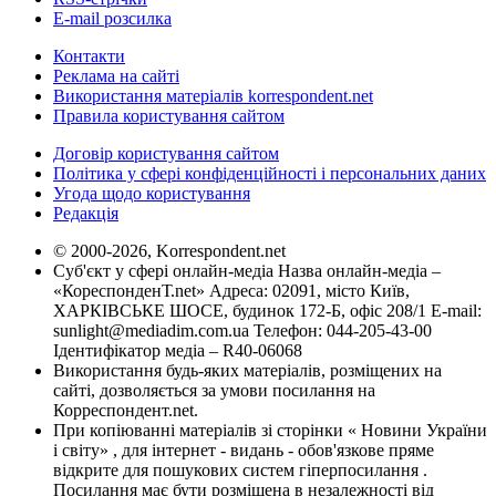
E-mail розсилка
Контакти
Реклама на сайті
Використання матеріалів korrespondent.net
Правила користування сайтом
Договір користування сайтом
Політика у сфері конфіденційності і персональних даних
Угода щодо користування
Редакція
© 2000-2026, Korrespondent.net
Суб'єкт у сфері онлайн-медіа Назва онлайн-медіа –
«КореспонденТ.net» Адреса: 02091, місто Київ,
ХАРКІВСЬКЕ ШОСЕ, будинок 172-Б, офіс 208/1 E-mail:
sunlight@mediadim.com.ua
Телефон: 044-205-43-00
Ідентифікатор медіа – R40-06068
Використання будь-яких матеріалів, розміщених на
сайті, дозволяється за умови посилання на
Корреспондент.net.
При копіюванні матеріалів зі сторінки « Новини України
і світу» , для інтернет - видань - обов'язкове пряме
відкрите для пошукових систем гіперпосилання .
Посилання має бути розміщена в незалежності від