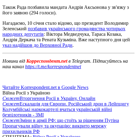
Також Рада позбавила мандата Андрія Аксьонова у зв'язку з
його заявою (294 голоси).
Нагадаємо, 10 січня стало відомо, що президент Володимир
Зеленський
позбавив українського громадянства чотирьох
народних депутатів
: Віктора Медведчука, Тараса Козака,
Андрія Деркача та Рената Кузьміна. Вже наступного дня цей
указ надійшов до Верховної Ради
.
Новини від
Корреспондент.net
в Telegram. Підписуйтесь на
наш канал
https://t.me/korrespondentnet
Читайте Korrespondent.net в Google News
Війна Росії з Україною
Сюжет
Вторгнення Росії в Україну. Онлайн
Сюжет
Ескалація для Європи. Російський дрон в Лейпцигу
Колумбійські наркокартелі вчаться українській війні
безпілотників - ЗМІ
Сюжет
Зміни в армії РФ: що стоїть за рішенням Путіна
Пропагували війну та окупацію: викрито мережу
прихильників РФ
СПЕЦТЕМА:
Війна Росії з Україною