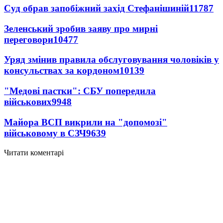
Суд обрав запобіжний захід Стефанішиній
11787
Зеленський зробив заяву про мирні
переговори
10477
Уряд змінив правила обслуговування чоловіків у
консульствах за кордоном
10139
"Медові пастки": СБУ попередила
військових
9948
Майора ВСП викрили на "допомозі"
військовому в СЗЧ
9639
Читати коментарі