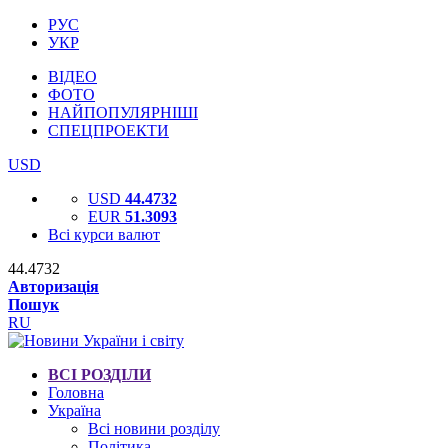
РУС
УКР
ВІДЕО
ФОТО
НАЙПОПУЛЯРНІШІ
СПЕЦПРОЕКТИ
USD
USD
44.4732
EUR
51.3093
Всі курси валют
44.4732
Авторизація
Пошук
RU
ВСІ РОЗДІЛИ
Головна
Україна
Всі новини розділу
Політика