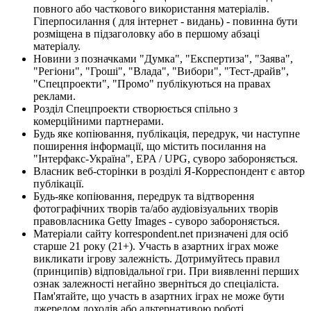
повного або часткового використання матеріалів.
Гіперпосилання ( для інтернет - видань) - повинна бути
розміщена в підзаголовку або в першому абзаці
матеріалу.
Новини з позначками "Думка", "Експертиза", "Заява",
"Регіони", "Гроші", "Влада", "Вибори", "Тест-драйв",
"Спецпроекти", "Промо" публікуються на правах
реклами.
Розділ Спецпроекти створюється спільно з
комерційними партнерами.
Будь яке копіювання, публікація, передрук, чи наступне
поширення інформації, що містить посилання на
"Інтерфакс-Україна", EPA / UPG, суворо забороняється.
Власник веб-сторінки в розділі Я-Корреспондент є автор
публікації.
Будь-яке копіювання, передрук та відтворення
фотографічних творів та/або аудіовізуальних творів
правовласника Getty Images - суворо забороняється.
Матеріали сайту korrespondent.net призначені для осіб
старше 21 року (21+). Участь в азартних іграх може
викликати ігрову залежність. Дотримуйтесь правил
(принципів) відповідальної гри. При виявленні перших
ознак залежності негайно зверніться до спеціаліста.
Пам'ятайте, що участь в азартних іграх не може бути
джерелом доходів або альтернативою роботі.