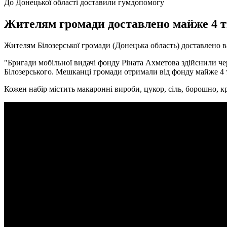
До Донецької області доставили гумдопомогу
Жителям громади доставлено майже 4 т
Жителям Білозерської громади (Донецька область) доставлено в
"Бригади мобільної видачі фонду Ріната Ахметова здійснили ч
Білозерського. Мешканці громади отримали від фонду майже 4 т
Кожен набір містить макаронні вироби, цукор, сіль, борошно, к