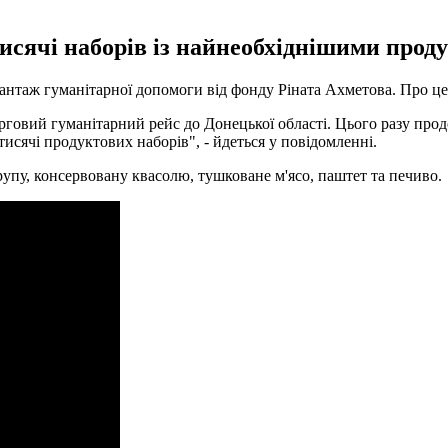
исячі наборів із найнеобхіднішими прод
антаж гуманітарної допомоги від фонду Ріната Ахметова. Про це 
ерговий гуманітарний рейс до Донецької області. Цього разу п
исячі продуктових наборів", - йдеться у повідомленні.
рупу, консервовану квасолю, тушковане м'ясо, паштет та печиво.