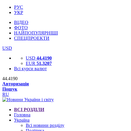
РУС
УКР
ВІДЕО
ФОТО
НАЙПОПУЛЯРНІШІ
СПЕЦПРОЕКТИ
USD
USD
44.4190
EUR
51.3207
Всі курси валют
44.4190
Авторизація
Пошук
RU
ВСІ РОЗДІЛИ
Головна
Україна
Всі новини розділу
Політика