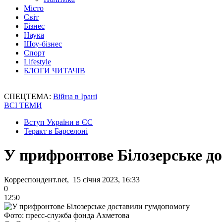
Місто
Світ
Бізнес
Наука
Шоу-бізнес
Спорт
Lifestyle
БЛОГИ ЧИТАЧІВ
СПЕЦТЕМА:
Війна в Ірані
ВСІ ТЕМИ
Вступ України в ЄС
Теракт в Барселоні
У прифронтове Білозерське д
Корреспондент.net, 15 січня 2023, 16:33
0
1250
Фото: пресс-служба фонда Ахметова