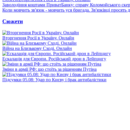
Заволодіння коштами ПриватБанку: справу Коломойського скер
Коли мовчить зв'язок - мовчить уся бригада. Зв'язківці просять
Сюжети
Вторгнення Росії в Україну. Онлайн
Війна на Близькому Сході. Онлайн
Ескалація для Європи. Російський дрон в Лейпцигу
Зміни в армії РФ: що стоїть за рішенням Путіна
Підсумки 05.08: Удар по Києву і брак антибалістики