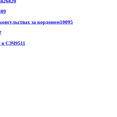
ії
26820
409
 консульствах за кордоном
10095
7
 в СЗЧ
9511