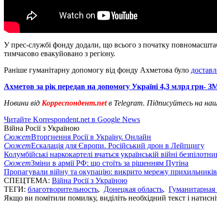
У прес-службі фонду додали, що всього з початку повномасштаб
тимчасово евакуйовано з регіону.
Раніше гуманітарну допомогу від фонду Ахметова було
доставл
Ахметов за рік передав на допомогу Україні 4,3 млрд грн- З
Новини від
Корреспондент.net
в Telegram. Підписуйтесь на на
Читайте Korrespondent.net в Google News
Війна Росії з Україною
Сюжет
Вторгнення Росії в Україну. Онлайн
Сюжет
Ескалація для Європи. Російський дрон в Лейпцигу
Колумбійські наркокартелі вчаться українській війні безпілотни
Сюжет
Зміни в армії РФ: що стоїть за рішенням Путіна
Пропагували війну та окупацію: викрито мережу прихильникі
СПЕЦТЕМА:
Війна Росії з Україною
ТЕГИ:
благотворительность
,
Донецкая область
,
Гуманитарная
Якщо ви помітили помилку, виділіть необхідний текст і натисніт