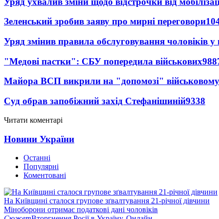
Уряд ухвалив зміни щодо відстрочки від мобілізац
Зеленський зробив заяву про мирні переговори
10
Уряд змінив правила обслуговування чоловіків у
"Медові пастки": СБУ попередила військових
988
Майора ВСП викрили на "допомозі" військовому
Суд обрав запобіжний захід Стефанішиній
9338
Читати коментарі
Новини України
Останні
Популярні
Коментовані
На Київщині сталося групове зґвалтування 21-річної дівчини
Міноборони отримає податкові дані чоловіків
Сюжет
Вторгнення Росії в Україну. Онлайн