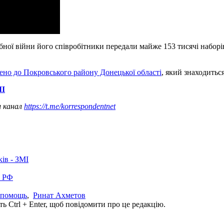
ної війни його співробітники передали майже 153 тисячі наборів
ено до Покровського району Донецької області
, який знаходиться
МІ
ш канал
https://t.me/korrespondentnet
ків - ЗМІ
в РФ
 помощь
,
Ринат Ахметов
ь Ctrl + Enter, щоб повідомити про це редакцію.