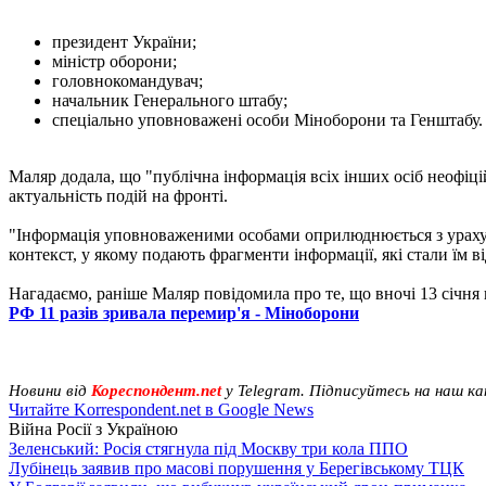
президент України;
міністр оборони;
головнокомандувач;
начальник Генерального штабу;
спеціально уповноважені особи Міноборони та Генштабу.
Маляр додала, що "публічна інформація всіх інших осіб неофіці
актуальність подій на фронті.
"Інформація уповноваженими особами оприлюднюється з урахува
контекст, у якому подають фрагменти інформації, які стали їм 
Нагадаємо, раніше Маляр повідомила про те, що вночі 13 січня
РФ 11 разів зривала перемир'я - Міноборони
Новини від
Кореспондент.net
у Telegram. Підписуйтесь на наш к
Читайте Korrespondent.net в Google News
Війна Росії з Україною
Зеленський: Росія стягнула під Москву три кола ППО
Лубінець заявив про масові порушення у Берегівському ТЦК