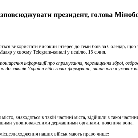
озповсюджувати президент, голова Міноб
ться використати високий інтерес до теми боїв за Соледар, щоб
ляр у своєму Telegram-каналі у неділю, 15 січня.
поширення інформації про спрямування, переміщення зброї, озброє
о до законів України військових формувань, вчиненого в умовах в
місто, знаходяться в такій частині міста, відійшли з такої част
іншими уповноваженими державними органами, пояснила вона.
 місцезнаходження наших військ мають право лише: