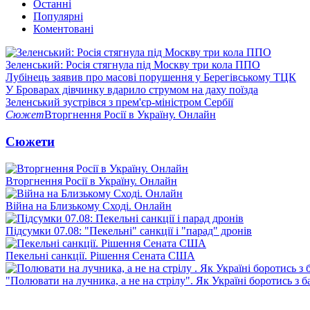
Останні
Популярні
Коментовані
Зеленський: Росія стягнула під Москву три кола ППО
Лубінець заявив про масові порушення у Берегівському ТЦК
У Броварах дівчинку вдарило струмом на даху поїзда
Зеленський зустрівся з прем'єр-міністром Сербії
Сюжет
Вторгнення Росії в Україну. Онлайн
Сюжети
Вторгнення Росії в Україну. Онлайн
Війна на Близькому Сході. Онлайн
Підсумки 07.08: "Пекельні" санкції і "парад" дронів
Пекельні санкції. Рішення Сената США
"Полювати на лучника, а не на стрілу". Як Україні боротись з 