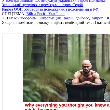
У Болгарії заявили, що вибухнув український дрон-приманка
Зеленський зустрівся з прем'єр-міністром Сербії
Радбез ООН обговорить поводження з полоненими в РФ
СПЕЦТЕМА:
Війна Росії з Україною
ТЕГИ:
Минобороны
,
информация
,
закон
,
донбасс
,
запрет
,
В
Якщо ви помітили помилку, виділіть необхідний текст і натисніт