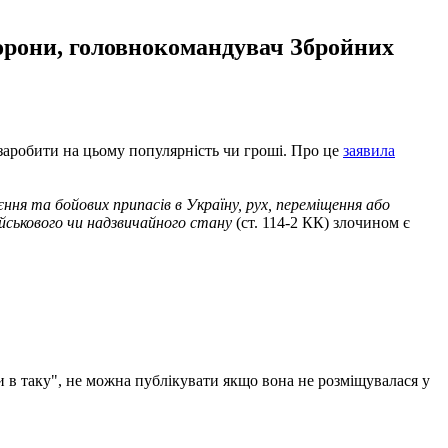
орони, головнокомандувач Збройних
 заробити на цьому популярність чи гроші. Про це
заявила
ння та бойових припасів в Україну, рух, переміщення або
ійськового чи надзвичайного стану
(ст. 114-2 КК) злочином є
ини в таку", не можна публікувати якщо вона не розміщувалася у