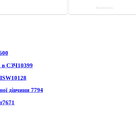
600
 в СЗЧ
10399
 ISW
10128
ної дівчини
7794
т
7671