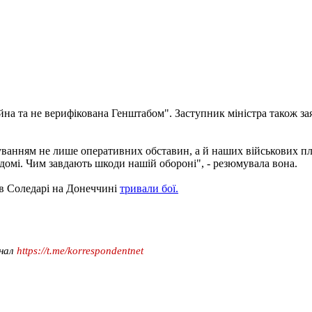
йна та не верифікована Генштабом". Заступник міністра також за
нням не лише оперативних обставин, а й наших військових план
відомі. Чим завдають шкоди нашій обороні", - резюмувала вона.
 в Соледарі на Донеччині
тривали бої.
анал
https://t.me/korrespondentnet