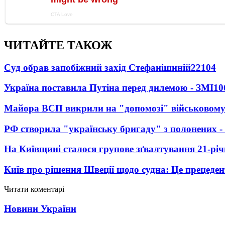
ЧИТАЙТЕ ТАКОЖ
Суд обрав запобіжний захід Стефанішиній
22104
Україна поставила Путіна перед дилемою - ЗМІ
10
Майора ВСП викрили на "допомозі" військовому
РФ створила "українську бригаду" з полонених -
На Київщині сталося групове зґвалтування 21-річ
Київ про рішення Швеції щодо судна: Це прецеден
Читати коментарі
Новини України