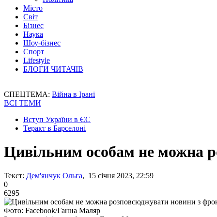
Місто
Світ
Бізнес
Наука
Шоу-бізнес
Спорт
Lifestyle
БЛОГИ ЧИТАЧІВ
СПЕЦТЕМА:
Війна в Ірані
ВСІ ТЕМИ
Вступ України в ЄС
Теракт в Барселоні
Цивільним особам не можна р
Текст:
Дем'янчук Ольга
, 15 січня 2023, 22:59
0
6295
Фото: Facebook/Ганна Маляр