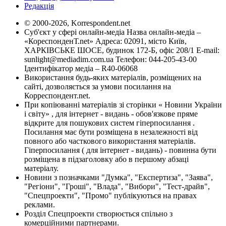
Редакція
© 2000-2026, Korrespondent.net
Суб'єкт у сфері онлайн-медіа Назва онлайн-медіа –
«КореспонденТ.net» Адреса: 02091, місто Київ,
ХАРКІВСЬКЕ ШОСЕ, будинок 172-Б, офіс 208/1 E-mail:
sunlight@mediadim.com.ua
Телефон: 044-205-43-00
Ідентифікатор медіа – R40-06068
Використання будь-яких матеріалів, розміщених на
сайті, дозволяється за умови посилання на
Корреспондент.net.
При копіюванні матеріалів зі сторінки « Новини України
і світу» , для інтернет - видань - обов'язкове пряме
відкрите для пошукових систем гіперпосилання .
Посилання має бути розміщена в незалежності від
повного або часткового використання матеріалів.
Гіперпосилання ( для інтернет - видань) - повинна бути
розміщена в підзаголовку або в першому абзаці
матеріалу.
Новини з позначками "Думка", "Експертиза", "Заява",
"Регіони", "Гроші", "Влада", "Вибори", "Тест-драйв",
"Спецпроекти", "Промо" публікуються на правах
реклами.
Розділ Спецпроекти створюється спільно з
комерційними партнерами.