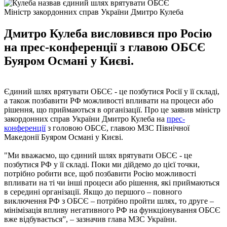
Міністр закордонних справ України Дмитро Кулеба
Дмитро Кулеба висловився про Росію
на прес-конференції з главою ОБСЄ
Буяром Османі у Києві.
Єдиний шлях врятувати ОБСЄ - це позбутися Росії у її складі,
а також позбавити РФ можливості впливати на процеси або
рішення, що приймаються в організації. Про це заявив міністр
закордонних справ України Дмитро Кулеба на
прес-
конференції
з головою ОБСЄ, главою МЗС Північної
Македонії Буяром Османі у Києві.
"Ми вважаємо, що єдиний шлях врятувати ОБСЄ - це
позбутися РФ у її складі. Поки ми дійдемо до цієї точки,
потрібно робити все, щоб позбавити Росію можливості
впливати на ті чи інші процеси або рішення, які приймаються
в середині організації. Якщо до першого – повного
виключення РФ з ОБСЄ – потрібно пройти шлях, то друге –
мінімізація впливу негативного РФ на функціонування ОБСЄ
вже відбувається”, – зазначив глава МЗС України.