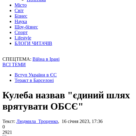
Місто
Світ
Бізнес
Наука
Шоу-бізнес
Спорт
Lifestyle
БЛОГИ ЧИТАЧІВ
СПЕЦТЕМА:
Війна в Ірані
ВСІ ТЕМИ
Вступ України в ЄС
Теракт в Барселоні
Кулеба назвав "єдиний шлях
врятувати ОБСЄ"
Текст:
Людмила Троценко
, 16 січня 2023, 17:36
0
2921