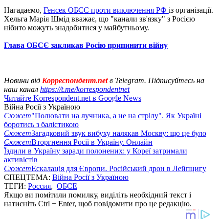
Нагадаємо,
Генсек ОБСЄ проти виключення РФ
із організації.
Хельга Марія Шмід вважає, що "канали зв'язку" з Росією
нібито можуть знадобитися у майбутньому.
Глава ОБСЄ закликав Росію припинити війну
Новини від
Корреспондент.net
в Telegram. Підписуйтесь на
наш канал
https://t.me/korrespondentnet
Читайте Korrespondent.net в Google News
Війна Росії з Україною
Сюжет
"Полювати на лучника, а не на стрілу". Як Україні
боротись з балістикою
Сюжет
Загадковий звук вибуху налякав Москву: що це було
Сюжет
Вторгнення Росії в Україну. Онлайн
Їздили в Україну заради полонених: у Кореї затримали
активістів
Сюжет
Ескалація для Європи. Російський дрон в Лейпцигу
СПЕЦТЕМА:
Війна Росії з Україною
ТЕГИ:
Россия
,
ОБСЕ
Якщо ви помітили помилку, виділіть необхідний текст і
натисніть Ctrl + Enter, щоб повідомити про це редакцію.