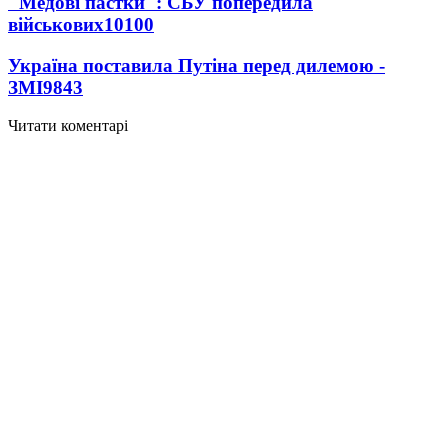
"Медові пастки": СБУ попередила
військових
10100
Україна поставила Путіна перед дилемою -
ЗМІ
9843
Читати коментарі