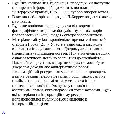
Будь яке копіювання, публікація, передрук, чи наступне
поширення інформації, що містить посилання на
"Інтерфакс-Україна", EPA / UPG, суворо забороняється.
Власник веб-сторінки в розділі Я-Корреспондент є автор
публікації.
Будь-яке копіювання, передрук та відтворення
фотографічних творів та/або аудіовізуальних творів
правовласника Getty Images - суворо забороняється.
Матеріали сайту korrespondent.net призначені для осіб
старше 21 року (21+). Участь в азартних іграх може
викликати ігрову залежність. Дотримуйтесь правил
(принципів) відповідальної гри. При виявленні перших
ознак залежності негайно зверніться до спеціаліста.
Пам'ятайте, що участь в азартних іграх не може бути
джерелом доходів або альтернативою роботі.
Інформаційний ресурс korrespondent.net не проводить
ігри на реальні та/або віртуальні гроші, також сайт не
приймає ні в якій формі оплату ставок та інших
платежів, які пов’язані/можуть бути пов’язані з
азартними іграми, букмекерами чи тоталізаторами. Будь-
які матеріали на інформаційному ресурсі
korrespondent.net публікуються виключно в
інформаційних цілях.
X