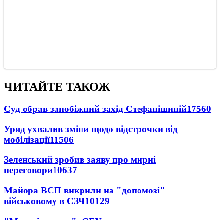
ЧИТАЙТЕ ТАКОЖ
Суд обрав запобіжний захід Стефанішиній
17560
Уряд ухвалив зміни щодо відстрочки від
мобілізації
11506
Зеленський зробив заяву про мирні
переговори
10637
Майора ВСП викрили на "допомозі"
військовому в СЗЧ
10129