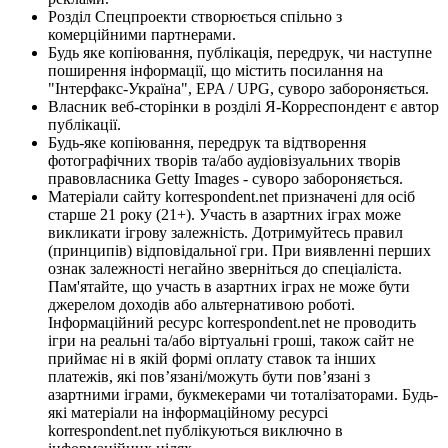
Розділ Спецпроекти створюється спільно з
комерційними партнерами.
Будь яке копіювання, публікація, передрук, чи наступне
поширення інформації, що містить посилання на
"Інтерфакс-Україна", EPA / UPG, суворо забороняється.
Власник веб-сторінки в розділі Я-Корреспондент є автор
публікації.
Будь-яке копіювання, передрук та відтворення
фотографічних творів та/або аудіовізуальних творів
правовласника Getty Images - суворо забороняється.
Матеріали сайту korrespondent.net призначені для осіб
старше 21 року (21+). Участь в азартних іграх може
викликати ігрову залежність. Дотримуйтесь правил
(принципів) відповідальної гри. При виявленні перших
ознак залежності негайно зверніться до спеціаліста.
Пам'ятайте, що участь в азартних іграх не може бути
джерелом доходів або альтернативою роботі.
Інформаційний ресурс korrespondent.net не проводить
ігри на реальні та/або віртуальні гроші, також сайт не
приймає ні в якій формі оплату ставок та інших
платежів, які пов’язані/можуть бути пов’язані з
азартними іграми, букмекерами чи тоталізаторами. Будь-
які матеріали на інформаційному ресурсі
korrespondent.net публікуються виключно в