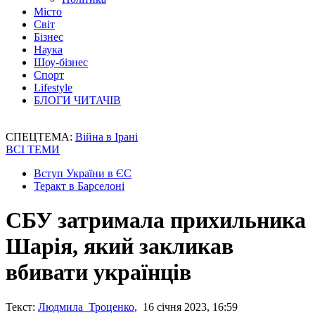
Місто
Світ
Бізнес
Наука
Шоу-бізнес
Спорт
Lifestyle
БЛОГИ ЧИТАЧІВ
СПЕЦТЕМА:
Війна в Ірані
ВСІ ТЕМИ
Вступ України в ЄС
Теракт в Барселоні
СБУ затримала прихильника
Шарія, який закликав
вбивати українців
Текст:
Людмила Троценко
, 16 січня 2023, 16:59