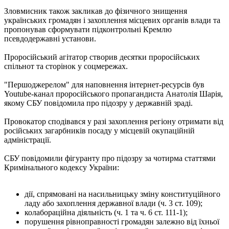
Зловмисник також закликав до фізичного знищення
українських громадян і захоплення місцевих органів влади та
пропонував сформувати підконтрольні Кремлю
псевдодержавні установи.
Проросійський агітатор створив десятки проросійських
спільнот та сторінок у соцмережах.
"Першоджерелом" для наповнення інтернет-ресурсів був
Youtube-канал проросійського пропагандиста Анатолія Шарія,
якому СБУ повідомила про підозру у державній зраді.
Провокатор сподівався у разі захоплення регіону отримати від
російських загарбників посаду у місцевій окупаційній
адміністрації.
СБУ повідомили фігуранту про підозру за чотирма статтями
Кримінального кодексу України:
дії, спрямовані на насильницьку зміну конституційного
ладу або захоплення державної влади (ч. 3 ст. 109);
колабораційна діяльність (ч. 1 та ч. 6 ст. 111-1);
порушення рівноправності громадян залежно від їхньої