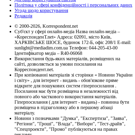
Політика у сфері конфіденційності і персональних даних
Угода щодо користування
Редакція
© 2000-2026, Korrespondent.net
Суб'єкт у сфері онлайн-медіа Назва онлайн-медіа –
«КореспонденТ.net» Адреса: 02091, місто Київ,
ХАРКІВСЬКЕ ШОСЕ, будинок 172-Б, офіс 208/1 E-mail:
sunlight@mediadim.com.ua
Телефон: 044-205-43-00
Ідентифікатор медіа – R40-06068
Використання будь-яких матеріалів, розміщених на
сайті, дозволяється за умови посилання на
Корреспондент.net.
При копіюванні матеріалів зі сторінки « Новини України
і світу» , для інтернет - видань - обов'язкове пряме
відкрите для пошукових систем гіперпосилання .
Посилання має бути розміщена в незалежності від
повного або часткового використання матеріалів.
Гіперпосилання ( для інтернет - видань) - повинна бути
розміщена в підзаголовку або в першому абзаці
матеріалу.
Новини з позначками "Думка", "Експертиза", "Заява",
"Регіони", "Гроші", "Влада", "Вибори", "Тест-драйв",
"Спецпроекти", "Промо" публікуються на правах
реклами.