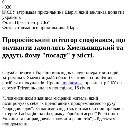
0
4836
Фото: Пресс-центр СБУ
Фото затриманого прихильника Шарія
Проросійський агітатор сподівався, що
окупанти захоплять Хмельницький та
дадуть йому "посаду" у місті.
Служба безпеки України внаслідок слідчо-оперативних дій
затримала у Хмельницькій області чергового поплічника
російських окупантів. Про це
повідомляє
прес-центр СБУ на
своєму Telegram-каналі у понеділок, 16 січня.
"Зловмисником виявився місцевий житель, який
позиціонував себе як представник прокремлівського руху
"народовладдя". За даними слідства, він масово поширював в
інтернеті агітацію на підтримку збройної агресії Росії проти
України та виправдовував злочини рашистів", - йдеться у
повідомленні.