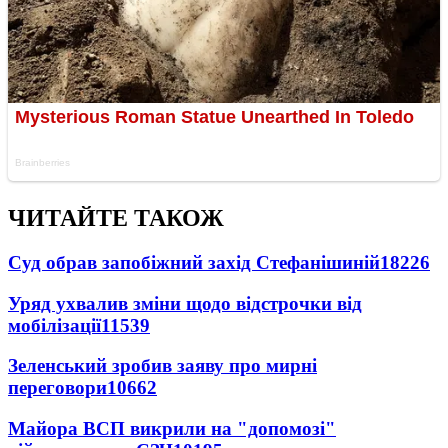
ЧИТАЙТЕ ТАКОЖ
Суд обрав запобіжний захід Стефанішиній
18226
Уряд ухвалив зміни щодо відстрочки від
мобілізації
11539
Зеленський зробив заяву про мирні
переговори
10662
Майора ВСП викрили на "допомозі"