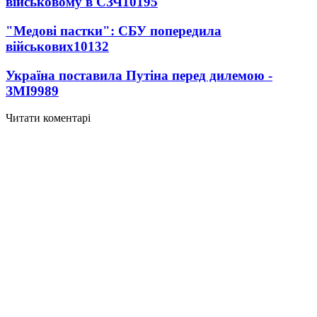
військовому в СЗЧ
10195
"Медові пастки": СБУ попередила
військових
10132
Україна поставила Путіна перед дилемою -
ЗМІ
9989
Читати коментарі