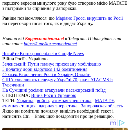
першого вересня минулого року було створено місію МАГАТЕ
з підтримки та сприяння у Запоріжжі.
Раніше повідомлялося, що
Маріано Гроссі вирушить до Росії
на переговори після того, як відвідає Україну.
Новини від
Корреспондент.net
в Telegram. Підписуйтесь на
наш канал
https://t.me/korrespondentnet
Читайте Korrespondent.net в Google News
Війна Росії з Україною
Зеленський: Путін планує приховану мобілізацію
З початку доби відбулося 142 боєзіткнення
Сюжет
Вторгнення Росії в Україну. Онлайн
США схвалюють передачу Україні 70 ракет ATACMS із
Туреччини
На Сумщині росіяни атакували пасажирський поїзд
СПЕЦТЕМА:
Війна Росії з Україною
ТЕГИ:
Украина
,
война
,
атомная энергетика
,
МАГАТЭ
,
атомная станция
,
ядерная энергетика
,
Запорожская область
Якщо ви помітили помилку, виділіть необхідний текст і
натисніть Ctrl + Enter, щоб повідомити про це редакцію.