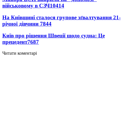
військовому в СЗЧ
10414
На Київщині сталося групове зґвалтування 21-
річної дівчини
7844
Київ про рішення Швеції щодо судна: Це
прецедент
7687
Читати коментарі