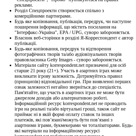
реклами.
Розділ Спецпроекти створюється спільно з
комерційними партнерами.
Будь яке копіювання, публікація, передрук, чи наступне
поширення інформації, що містить посилання на
"Інтерфакс-Україна", EPA / UPG, суворо забороняється.
Власник веб-сторінки в розділі Я-Корреспондент є автор
публікації.
Будь-яке копіювання, передрук та відтворення
фотографічних творів та/або аудіовізуальних творів
правовласника Getty Images - суворо забороняється.
Матеріали сайту korrespondent.net призначені для осіб
старше 21 року (21+). Участь в азартних іграх може
викликати ігрову залежність. Дотримуйтесь правил
(принципів) відповідальної гри. При виявленні перших
ознак залежності негайно зверніться до спеціаліста.
Пам'ятайте, що участь в азартних іграх не може бути
джерелом доходів або альтернативою роботі.
Інформаційний ресурс korrespondent.net не проводить
ігри на реальні та/або віртуальні гроші, також сайт не
приймає ні в якій формі оплату ставок та інших
платежів, які пов’язані/можуть бути пов’язані з
азартними іграми, букмекерами чи тоталізаторами. Будь-
які матеріали на інформаційному ресурсі