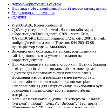
Договір користування сайтом
Політика у сфері конфіденційності і персональних даних
Угода щодо користування
Редакція
© 2000-2026, Korrespondent.net
Суб'єкт у сфері онлайн-медіа Назва онлайн-медіа –
«КореспонденТ.net» Адреса: 02091, місто Київ,
ХАРКІВСЬКЕ ШОСЕ, будинок 172-Б, офіс 208/1 E-mail:
sunlight@mediadim.com.ua
Телефон: 044-205-43-00
Ідентифікатор медіа – R40-06068
Використання будь-яких матеріалів, розміщених на
сайті, дозволяється за умови посилання на
Корреспондент.net.
При копіюванні матеріалів зі сторінки « Новини України
і світу» , для інтернет - видань - обов'язкове пряме
відкрите для пошукових систем гіперпосилання .
Посилання має бути розміщена в незалежності від
повного або часткового використання матеріалів.
Гіперпосилання ( для інтернет - видань) - повинна бути
розміщена в підзаголовку або в першому абзаці
матеріалу.
Новини з позначками "Думка", "Експертиза", "Заява",
"Регіони", "Гроші", "Влада", "Вибори", "Тест-драйв",
"Спецпроекти", "Промо" публікуються на правах