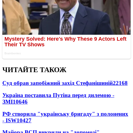
ЧИТАЙТЕ ТАКОЖ
Суд обрав запобіжний захід Стефанішиній
22168
Україна поставила Путіна перед дилемою -
ЗМІ
10646
РФ створила "українську бригаду" з полонених
- ISW
10427
Майора ВСП викрили на "допомозі"