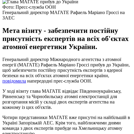
Фото: Пресс-служба ООН
Генеральний директор МАГАТЕ Рафаель Маріано Гроссі на
ЗАЕС
Мета візиту - забезпечити постійну
присутність експертів на всіх об'єктах
атомної енергетики України.
Генеральний директор Міжнародного агентства з атомної
енергії (МАГАТЕ) Рафаель Маріано Гроссі прибув до України,
щоб забезпечити постійну присутність експертів з ядерної
безпеки на всіх об'єктах атомної енергетики країни,
повідомила
напередодні прес-служба ООН.
У ході візиту глава МАГАТЕ відвідає Південноукраїнську,
Рівненську та Чорнобильську атомні електростанції для
розгортання місій у складі двох експертів агентства на
кожному із цих об'єктів.
Чотири представники МАГАТЕ вже присутні на найбільшій в
Україні Запорізькій АЕС. Крім того, найближчими днями
команда з двох експертів прибуде на Хмельницьку атомну
електростанцію.