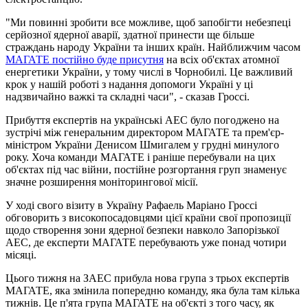
"Ми повинні зробити все можливе, щоб запобігти небезпеці
серйозної ядерної аварії, здатної принести ще більше
страждань народу України та інших країн. Найближчим часом
МАГАТЕ постійно буде присутня
на всіх об'єктах атомної
енергетики України, у тому числі в Чорнобилі. Це важливий
крок у нашій роботі з надання допомоги Україні у ці
надзвичайно важкі та складні часи", - сказав Гроссі.
Прибуття експертів на українські АЕС було погоджено на
зустрічі між генеральним директором МАГАТЕ та прем'єр-
міністром України Денисом Шмигалем у грудні минулого
року. Хоча команди МАГАТЕ і раніше перебували на цих
об'єктах під час війни, постійне розгортання груп знаменує
значне розширення моніторингової місії.
У ході свого візиту в Україну Рафаель Маріано Гроссі
обговорить з високопосадовцями цієї країни свої пропозиції
щодо створення зони ядерної безпеки навколо Запорізької
АЕС, де експерти МАГАТЕ перебувають уже понад чотири
місяці.
Цього тижня на ЗАЕС прибула нова група з трьох експертів
МАГАТЕ, яка змінила попередню команду, яка була там кілька
тижнів. Це п'ята група МАГАТЕ на об'єкті з того часу, як