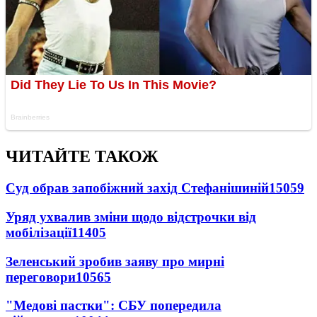
ЧИТАЙТЕ ТАКОЖ
Суд обрав запобіжний захід Стефанішиній
15059
Уряд ухвалив зміни щодо відстрочки від
мобілізації
11405
Зеленський зробив заяву про мирні
переговори
10565
"Медові пастки": СБУ попередила