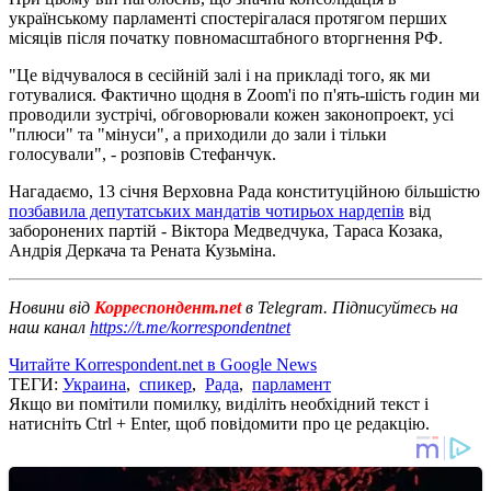
українському парламенті спостерігалася протягом перших
місяців після початку повномасштабного вторгнення РФ.
"Це відчувалося в сесійній залі і на прикладі того, як ми
готувалися. Фактично щодня в Zoom'і по п'ять-шість годин ми
проводили зустрічі, обговорювали кожен законопроект, усі
"плюси" та "мінуси", а приходили до зали і тільки
голосували", - розповів Стефанчук.
Нагадаємо, 13 січня Верховна Рада конституційною більшістю
позбавила депутатських мандатів чотирьох нардепів
від
заборонених партій - Віктора Медведчука, Тараса Козака,
Андрія Деркача та Рената Кузьміна.
Новини від
Корреспондент.net
в Telegram. Підписуйтесь на
наш канал
https://t.me/korrespondentnet
Читайте Korrespondent.net в Google News
ТЕГИ:
Украина
,
спикер
,
Рада
,
парламент
Якщо ви помітили помилку, виділіть необхідний текст і
натисніть Ctrl + Enter, щоб повідомити про це редакцію.