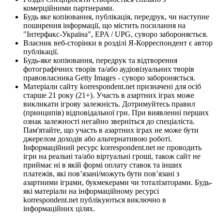
комерційними партнерами.
Будь яке копіювання, публікація, передрук, чи наступне
поширення інформації, що містить посилання на
"Інтерфакс-Україна", EPA / UPG, суворо забороняється.
Власник веб-сторінки в розділі Я-Корреспондент є автор
публікації.
Будь-яке копіювання, передрук та відтворення
фотографічних творів та/або аудіовізуальних творів
правовласника Getty Images - суворо забороняється.
Матеріали сайту korrespondent.net призначені для осіб
старше 21 року (21+). Участь в азартних іграх може
викликати ігрову залежність. Дотримуйтесь правил
(принципів) відповідальної гри. При виявленні перших
ознак залежності негайно зверніться до спеціаліста.
Пам'ятайте, що участь в азартних іграх не може бути
джерелом доходів або альтернативою роботі.
Інформаційний ресурс korrespondent.net не проводить
ігри на реальні та/або віртуальні гроші, також сайт не
приймає ні в якій формі оплату ставок та інших
платежів, які пов’язані/можуть бути пов’язані з
азартними іграми, букмекерами чи тоталізаторами. Будь-
які матеріали на інформаційному ресурсі
korrespondent.net публікуються виключно в
інформаційних цілях.