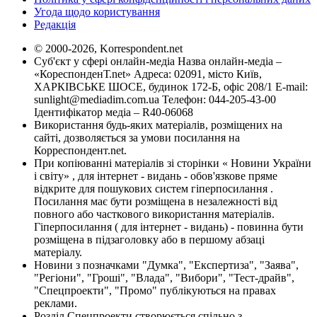
Угода щодо користування
Редакція
© 2000-2026, Korrespondent.net
Суб'єкт у сфері онлайн-медіа Назва онлайн-медіа –
«КореспонденТ.net» Адреса: 02091, місто Київ,
ХАРКІВСЬКЕ ШОСЕ, будинок 172-Б, офіс 208/1 E-mail:
sunlight@mediadim.com.ua
Телефон: 044-205-43-00
Ідентифікатор медіа – R40-06068
Використання будь-яких матеріалів, розміщених на
сайті, дозволяється за умови посилання на
Корреспондент.net.
При копіюванні матеріалів зі сторінки « Новини України
і світу» , для інтернет - видань - обов'язкове пряме
відкрите для пошукових систем гіперпосилання .
Посилання має бути розміщена в незалежності від
повного або часткового використання матеріалів.
Гіперпосилання ( для інтернет - видань) - повинна бути
розміщена в підзаголовку або в першому абзаці
матеріалу.
Новини з позначками "Думка", "Експертиза", "Заява",
"Регіони", "Гроші", "Влада", "Вибори", "Тест-драйв",
"Спецпроекти", "Промо" публікуються на правах
реклами.
Розділ Спецпроекти створюється спільно з