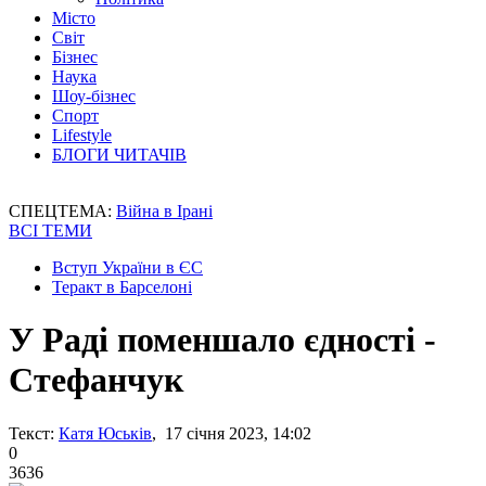
Місто
Світ
Бізнес
Наука
Шоу-бізнес
Спорт
Lifestyle
БЛОГИ ЧИТАЧІВ
СПЕЦТЕМА:
Війна в Ірані
ВСІ ТЕМИ
Вступ України в ЄС
Теракт в Барселоні
У Раді поменшало єдності -
Стефанчук
Текст:
Катя Юськів
, 17 січня 2023, 14:02
0
3636