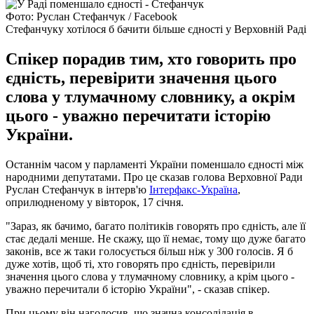
Фото: Руслан Стефанчук / Facebook
Стефанчуку хотілося б бачити більше єдності у Верховній Раді
Спікер порадив тим, хто говорить про
єдність, перевірити значення цього
слова у тлумачному словнику, а окрім
цього - уважно перечитати історію
України.
Останнім часом у парламенті України поменшало єдності між
народними депутатами. Про це сказав голова Верховної Ради
Руслан Стефанчук в інтерв'ю
Інтерфакс-Україна
,
оприлюдненому у вівторок, 17 січня.
"Зараз, як бачимо, багато політиків говорять про єдність, але її
стає дедалі менше. Не скажу, що її немає, тому що дуже багато
законів, все ж таки голосується більш ніж у 300 голосів. Я б
дуже хотів, щоб ті, хто говорять про єдність, перевірили
значення цього слова у тлумачному словнику, а крім цього -
уважно перечитали б історію України", - сказав спікер.
При цьому він наголосив, що значна консолідація в