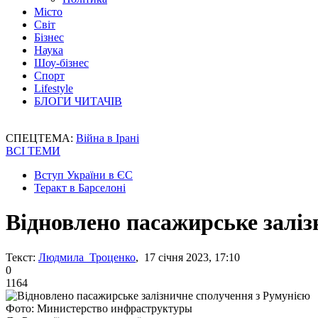
Місто
Світ
Бізнес
Наука
Шоу-бізнес
Спорт
Lifestyle
БЛОГИ ЧИТАЧІВ
СПЕЦТЕМА:
Війна в Ірані
ВСІ ТЕМИ
Вступ України в ЄС
Теракт в Барселоні
Відновлено пасажирське заліз
Текст:
Людмила Троценко
, 17 січня 2023, 17:10
0
1164
Фото: Министерство инфраструктуры