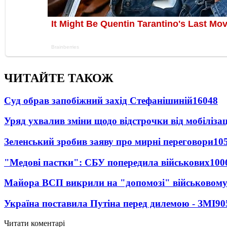
ЧИТАЙТЕ ТАКОЖ
Суд обрав запобіжний захід Стефанішиній
16048
Уряд ухвалив зміни щодо відстрочки від мобілізац
Зеленський зробив заяву про мирні переговори
10
"Медові пастки": СБУ попередила військових
100
Майора ВСП викрили на "допомозі" військовому
Україна поставила Путіна перед дилемою - ЗМІ
90
Читати коментарі