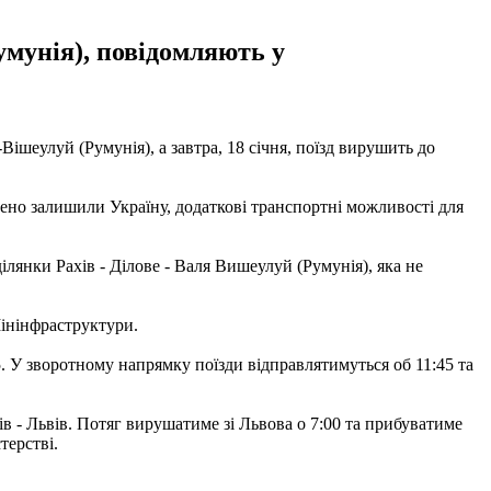
Румунія), повідомляють у
Вішеулуй (Румунія), а завтра, 18 січня, поїзд вирушить до
шено залишили Україну, додаткові транспортні можливості для
ділянки Рахів - Ділове - Валя Вишеулуй (Румунія), яка не
Мінінфраструктури.
5. У зворотному напрямку поїзди відправлятимуться об 11:45 та
в - Львів. Потяг вирушатиме зі Львова о 7:00 та прибуватиме
терстві.