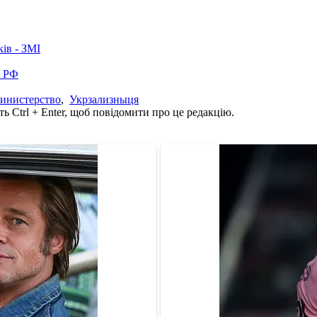
ків - ЗМІ
в РФ
инистерство
,
Укрзализныця
ь Ctrl + Enter, щоб повідомити про це редакцію.