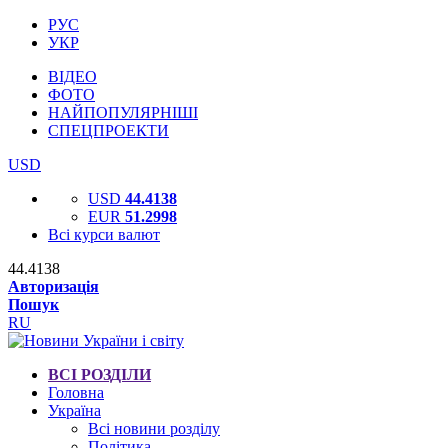
РУС
УКР
ВІДЕО
ФОТО
НАЙПОПУЛЯРНІШІ
СПЕЦПРОЕКТИ
USD
USD
44.4138
EUR
51.2998
Всі курси валют
44.4138
Авторизація
Пошук
RU
ВСІ РОЗДІЛИ
Головна
Україна
Всі новини розділу
Політика