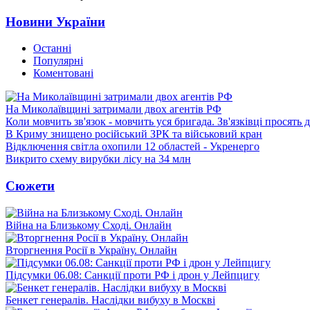
Новини України
Останні
Популярні
Коментовані
На Миколаївщині затримали двох агентів РФ
Коли мовчить зв'язок - мовчить уся бригада. Зв'язківці просять
В Криму знищено російський ЗРК та військовий кран
Відключення світла охопили 12 областей - Укренерго
Викрито схему вирубки лісу на 34 млн
Сюжети
Війна на Близькому Сході. Онлайн
Вторгнення Росії в Україну. Онлайн
Підсумки 06.08: Санкції проти РФ і дрон у Лейпцигу
Бенкет генералів. Наслідки вибуху в Москві