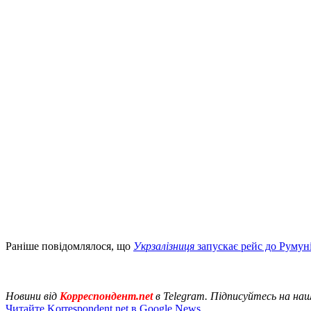
Раніше повідомлялося, що
Укрзалізниця
запускає рейс до Румун
Новини від
Корреспондент.net
в Telegram. Підписуйтесь на на
Читайте Korrespondent.net в Google News