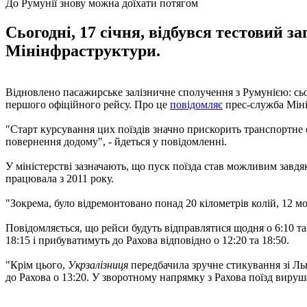
До Румунії знову можна доїхати потягом
Сьогодні, 17 січня, відбувся тестовий з
Мінінфраструктури.
Відновлено пасажирське залізничне сполучення з Румунією: сього
першого офіційного рейсу. Про це
повідомляє
прес-служба Міні
"Старт курсування цих поїздів значно прискорить транспортне 
повернення додому", - йдеться у повідомленні.
У міністерстві зазначають, що пуск поїзда став можливим завд
працювала з 2011 року.
"Зокрема, було відремонтовано понад 20 кілометрів колій, 12 м
Повідомляється, що рейси будуть відправлятися щодня о 6:10 та
18:15 і прибуватимуть до Рахова відповідно о 12:20 та 18:50.
"Крім цього,
Укрзалізниця
передбачила зручне стикування зі Льв
до Рахова о 13:20. У зворотному напрямку з Рахова поїзд вируша