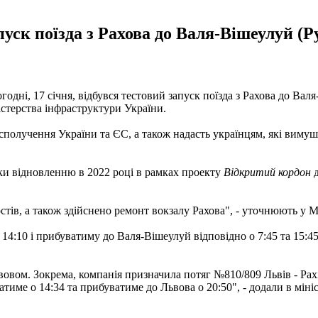
апуск поїзда з Рахова до Валя-Вішеулуй (
дні, 17 січня, відбувся тестовий запуск поїзда з Рахова до Валя-
стерства інфраструктури України.
сполучення України та ЄС, а також надасть українцям, які виму
яки відновленню в 2022 році в рамках проекту
Відкритий кордон
остів, а також здійснено ремонт вокзалу Рахова", - уточнюють у 
 14:10 і прибуватиму до Валя-Вішеулуй відповідно о 7:45 та 15:4
овом. Зокрема, компанія призначила потяг №810/809 Львів - Рахі
тиме о 14:34 та прибуватиме до Львова о 20:50", - додали в мініс