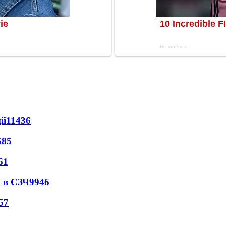
ії
11436
585
61
 в СЗЧ
9946
57