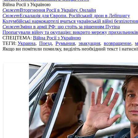
Війна Росії з Україною
Сюжет
Вторгнення Росії в Україну. Онлайн
Сюжет
Ескалація для Європи. Російський дрон в Лейпцигу
Колумбійські наркокартелі вчаться українській війні безпілотни
Сюжет
Зміни в армії РФ: що стоїть за рішенням Путіна
Пропагували війну та окупацію: викрито мережу прихильникі
СПЕЦТЕМА:
Війна Росії з Україною
ТЕГИ:
Украина
,
Поезд
,
Румыния
,
эвакуация
,
возвращение
,
м
Якщо ви помітили помилку, виділіть необхідний текст і натисніт