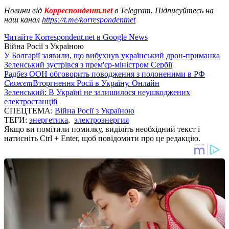
Новини від
Корреспондент.net
в Telegram. Підписуйтесь на
наш канал
https://t.me/korrespondentnet
Читайте Korrespondent.net в Google News
Війна Росії з Україною
У Болгарії заявили, що вибухнув український дрон-приманка
Зеленський зустрівся з прем'єр-міністром Сербії
Радбез ООН обговорить поводження з полоненими в РФ
Сюжет
Вторгнення Росії в Україну. Онлайн
Зеленський: В Україні не залишилося неушкоджених
електростанцій
СПЕЦТЕМА:
Війна Росії з Україною
ТЕГИ:
энергетика
,
электроэнергия
Якщо ви помітили помилку, виділіть необхідний текст і
натисніть Ctrl + Enter, щоб повідомити про це редакцію.