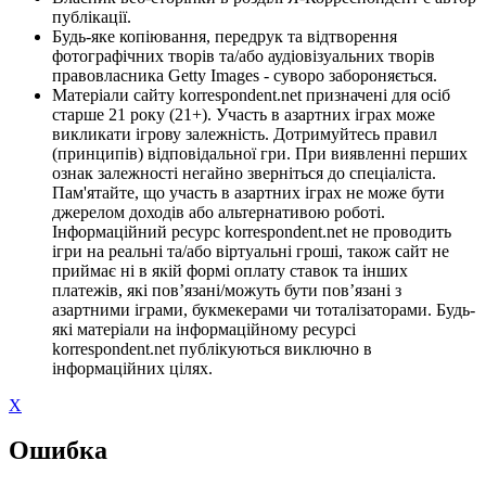
публікації.
Будь-яке копіювання, передрук та відтворення
фотографічних творів та/або аудіовізуальних творів
правовласника Getty Images - суворо забороняється.
Матеріали сайту korrespondent.net призначені для осіб
старше 21 року (21+). Участь в азартних іграх може
викликати ігрову залежність. Дотримуйтесь правил
(принципів) відповідальної гри. При виявленні перших
ознак залежності негайно зверніться до спеціаліста.
Пам'ятайте, що участь в азартних іграх не може бути
джерелом доходів або альтернативою роботі.
Інформаційний ресурс korrespondent.net не проводить
ігри на реальні та/або віртуальні гроші, також сайт не
приймає ні в якій формі оплату ставок та інших
платежів, які пов’язані/можуть бути пов’язані з
азартними іграми, букмекерами чи тоталізаторами. Будь-
які матеріали на інформаційному ресурсі
korrespondent.net публікуються виключно в
інформаційних цілях.
X
Ошибка