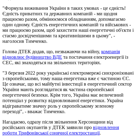
"Формула виживання України в таких умовах - це єдність!
Єдність приватних та державних компаній - ми щодня
працюємо разом, обмінюємося обладнанням, допомагаємо
один одному. Єдність енергетичних компаній та військових -
ми працюємо разом, щоб захистити наші енергетичні об'єкти і
стаємо досвідченішими та креативнішими в цьому", -
наголосив Тимченко.
Голова ДТЕК додав, що, незважаючи на війну,
компанія
відновлює будівництво ВДЕ
та постачання електроенергії із
СЕС, які знаходяться на звільнених територіях.
"З березня 2022 року українські електромережі синхронізовані
з європейськими, тому наша енергетика вже є частиною ЄС.
Це означає, що всі майбутні інвестиції в енергетичний сектор
України мають розглядатися як частина європейської
енергетичної безпеки. Крім того, Україна має величезний
потенціал у розвитку відновлюваної енергетики. Україна
відіграватиме значну роль у європейському зеленому
переході", - вважає Тимченко.
Нагадаємо, одразу після звільнення Херсонщини від
російських окупантів у ДТЕК заявили про
відновлення
роботи Трифонівської сонячної електростанції
.