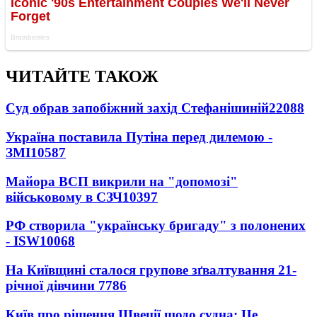
ЧИТАЙТЕ ТАКОЖ
Суд обрав запобіжний захід Стефанішиній
22088
Україна поставила Путіна перед дилемою -
ЗМІ
10587
Майора ВСП викрили на "допомозі"
військовому в СЗЧ
10397
РФ створила "українську бригаду" з полонених
- ISW
10068
На Київщині сталося групове зґвалтування 21-
річної дівчини
7786
Київ про рішення Швеції щодо судна: Це