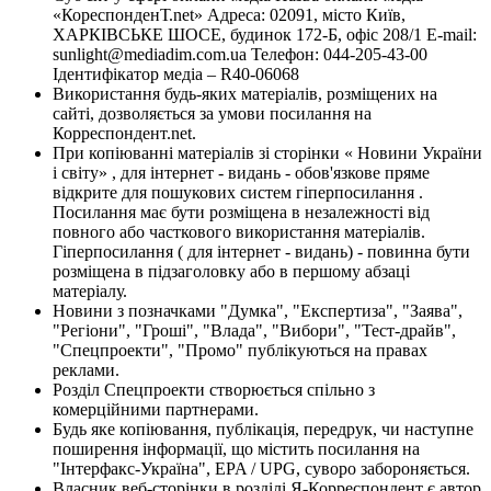
«КореспонденТ.net» Адреса: 02091, місто Київ,
ХАРКІВСЬКЕ ШОСЕ, будинок 172-Б, офіс 208/1 E-mail:
sunlight@mediadim.com.ua
Телефон: 044-205-43-00
Ідентифікатор медіа – R40-06068
Використання будь-яких матеріалів, розміщених на
сайті, дозволяється за умови посилання на
Корреспондент.net.
При копіюванні матеріалів зі сторінки « Новини України
і світу» , для інтернет - видань - обов'язкове пряме
відкрите для пошукових систем гіперпосилання .
Посилання має бути розміщена в незалежності від
повного або часткового використання матеріалів.
Гіперпосилання ( для інтернет - видань) - повинна бути
розміщена в підзаголовку або в першому абзаці
матеріалу.
Новини з позначками "Думка", "Експертиза", "Заява",
"Регіони", "Гроші", "Влада", "Вибори", "Тест-драйв",
"Спецпроекти", "Промо" публікуються на правах
реклами.
Розділ Спецпроекти створюється спільно з
комерційними партнерами.
Будь яке копіювання, публікація, передрук, чи наступне
поширення інформації, що містить посилання на
"Інтерфакс-Україна", EPA / UPG, суворо забороняється.
Власник веб-сторінки в розділі Я-Корреспондент є автор