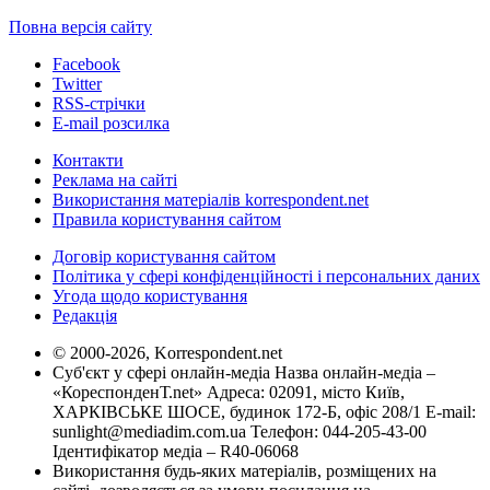
Повна версія сайту
Facebook
Twitter
RSS-стрічки
E-mail розсилка
Контакти
Реклама на сайті
Використання матеріалів korrespondent.net
Правила користування сайтом
Договір користування сайтом
Політика у сфері конфіденційності і персональних даних
Угода щодо користування
Редакція
© 2000-2026, Korrespondent.net
Суб'єкт у сфері онлайн-медіа Назва онлайн-медіа –
«КореспонденТ.net» Адреса: 02091, місто Київ,
ХАРКІВСЬКЕ ШОСЕ, будинок 172-Б, офіс 208/1 E-mail:
sunlight@mediadim.com.ua
Телефон: 044-205-43-00
Ідентифікатор медіа – R40-06068
Використання будь-яких матеріалів, розміщених на