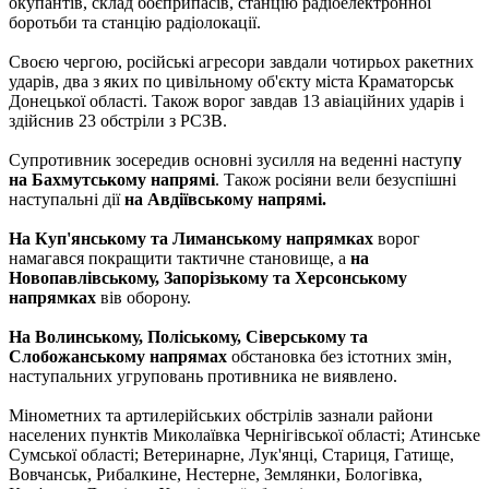
окупантів, склад боєприпасів, станцію радіоелектронної
боротьби та станцію радіолокації.
Своєю чергою, російські агресори завдали чотирьох ракетних
ударів, два з яких по цивільному об'єкту міста Краматорськ
Донецької області. Також ворог завдав 13 авіаційних ударів і
здійснив 23 обстріли з РСЗВ.
Супротивник зосередив основні зусилля на веденні наступ
у
на Бахмутському напрямі
. Також росіяни вели безуспішні
наступальні дії
на Авдіївському напрямі.
На Куп'янському та Лиманському напрямках
ворог
намагався покращити тактичне становище, а
на
Новопавлівському, Запорізькому та Херсонському
напрямках
вів оборону.
На Волинському, Поліському, Сіверському та
Слобожанському напрямах
обстановка без істотних змін,
наступальних угруповань противника не виявлено.
Мінометних та артилерійських обстрілів зазнали райони
населених пунктів Миколаївка Чернігівської області; Атинське
Сумської області; Ветеринарне, Лук'янці, Стариця, Гатище,
Вовчанськ, Рибалкине, Нестерне, Землянки, Бологівка,