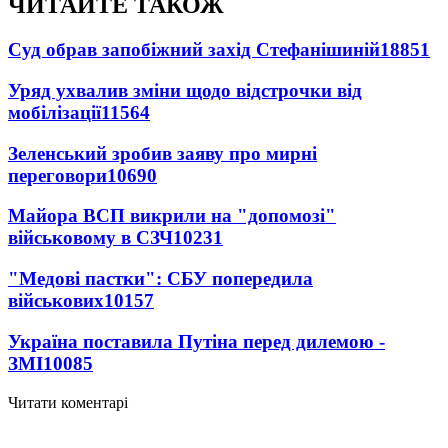
ЧИТАЙТЕ ТАКОЖ
Суд обрав запобіжний захід Стефанішиній
18851
Уряд ухвалив зміни щодо відстрочки від
мобілізації
11564
Зеленський зробив заяву про мирні
переговори
10690
Майора ВСП викрили на "допомозі"
військовому в СЗЧ
10231
"Медові пастки": СБУ попередила
військових
10157
Україна поставила Путіна перед дилемою -
ЗМІ
10085
Читати коментарі