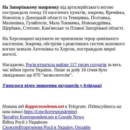
На Запорізькому напрямку
від артилерійського вогню
постраждали понад 10 населених пунктів, зокрема, Времівка,
Новопіль у Донецькій області та Темирівка, Полтавка,
Малинівка, Гуляйполе, Мала Токмачка, Новоандріївка,
Щербаки, Степове, Кам'янське та Плавні Запорізької області.
На Херсонщині окупанти не припиняли терор цивільного
населення. Зокрема, обстрілів з реактивних систем залпового
вогню зазнали Антонівка та Херсон, постраждали мирні
жителі.
Нагадаємо,
Росія втратила майже 117 тисяч солдатів
за весь
час війни проти України. Лише за добу 16 січня було
ліквідовано ще 870 "визволителів".
З'явилося відео знищення окупантів у бліндажі
Новини від
Корреспондент.net
в Telegram. Підписуйтесь на
наш канал
https://t.me/korrespondentnet
Читайте Korrespondent.net в Google News
Війна Росії з Україною
Сюжет
Вторгнення Росії в Україну. Онлайн