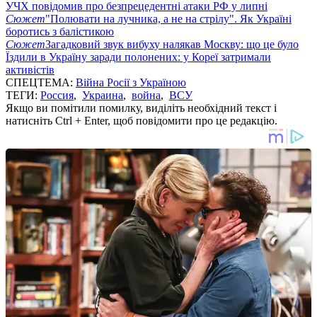
УЧХ повідомив про безпрецедентні атаки РФ у липні
Сюжет
"Полювати на лучника, а не на стрілу". Як Україні
боротись з балістикою
Сюжет
Загадковий звук вибуху налякав Москву: що це було
Їздили в Україну заради полонених: у Кореї затримали
активістів
СПЕЦТЕМА:
Війна Росії з Україною
ТЕГИ:
Россия
,
Украина
,
война
,
ВСУ
Якщо ви помітили помилку, виділіть необхідний текст і
натисніть Ctrl + Enter, щоб повідомити про це редакцію.