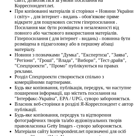
сайті, дозволяється за умови посилання на
Корреспондент.net.
При копіюванні матеріалів зі сторінки « Новини України
і світу» , для інтернет - видань - обов'язкове пряме
відкрите для пошукових систем гіперпосилання .
Посилання має бути розміщена в незалежності від
повного або часткового використання матеріалів.
Гіперпосилання ( для інтернет - видань) - повинна бути
розміщена в підзаголовку або в першому абзаці
матеріалу.
Новини з позначками "Думка", "Експертиза", "Заява",
"Регіони", "Гроші", "Влада", "Вибори", "Тест-драйв",
"Спецпроекти", "Промо" публікуються на правах
реклами.
Розділ Спецпроекти створюється спільно з
комерційними партнерами.
Будь яке копіювання, публікація, передрук, чи наступне
поширення інформації, що містить посилання на
"Інтерфакс-Україна", EPA / UPG, суворо забороняється.
Власник веб-сторінки в розділі Я-Корреспондент є автор
публікації.
Будь-яке копіювання, передрук та відтворення
фотографічних творів та/або аудіовізуальних творів
правовласника Getty Images - суворо забороняється.
Матеріали сайту korrespondent.net призначені для осіб