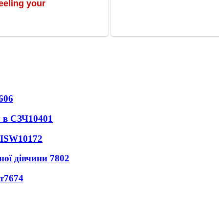
606
 в СЗЧ
10401
 ISW
10172
ної дівчини
7802
т
7674