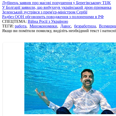
Лубінець заявив про масові порушення у Берегівському ТЦК
У Болгарії заявили, що вибухнув український дрон-приманка
Зеленський зустрівся з прем'єр-міністром Сербії
Радбез ООН обговорить поводження з полоненими в РФ
СПЕЦТЕМА:
Війна Росії з Україною
ТЕГИ:
работа
,
Минэкономики
,
Давос
,
безработица
,
Всемирны
Якщо ви помітили помилку, виділіть необхідний текст і натисніт