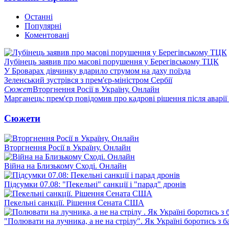
Останні
Популярні
Коментовані
Лубінець заявив про масові порушення у Берегівському ТЦК
У Броварах дівчинку вдарило струмом на даху поїзда
Зеленський зустрівся з прем'єр-міністром Сербії
Сюжет
Вторгнення Росії в Україну. Онлайн
Марганець: прем'єр повідомив про кадрові рішення після аварії
Сюжети
Вторгнення Росії в Україну. Онлайн
Війна на Близькому Сході. Онлайн
Підсумки 07.08: "Пекельні" санкції і "парад" дронів
Пекельні санкції. Рішення Сената США
"Полювати на лучника, а не на стрілу". Як Україні боротись з 