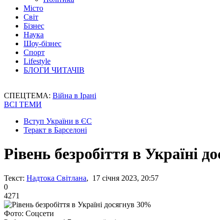
Місто
Світ
Бізнес
Наука
Шоу-бізнес
Спорт
Lifestyle
БЛОГИ ЧИТАЧІВ
СПЕЦТЕМА:
Війна в Ірані
ВСІ ТЕМИ
Вступ України в ЄС
Теракт в Барселоні
Рівень безробіття в Україні д
Текст:
Надтока Світлана
, 17 січня 2023, 20:57
0
4271
Фото: Соцсети