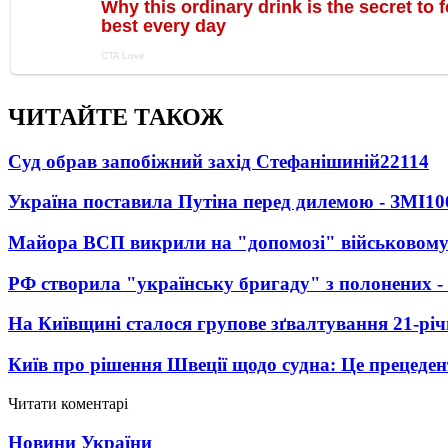
ЧИТАЙТЕ ТАКОЖ
Суд обрав запобіжний захід Стефанішиній
22114
Україна поставила Путіна перед дилемою - ЗМІ
10
Майора ВСП викрили на "допомозі" військовому
РФ створила "українську бригаду" з полонених -
На Київщині сталося групове зґвалтування 21-річ
Київ про рішення Швеції щодо судна: Це прецеден
Читати коментарі
Новини України