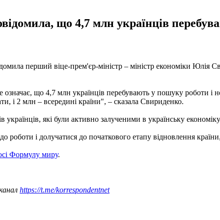
ідомила, що 4,7 млн українців перебуваю
відомила перший віце-прем'єр-міністр – міністр економіки Юлія 
 означає, що 4,7 млн українців перебувають у пошуку роботи і не
и, і 2 млн – всередині країни", – сказала Свириденко.
в українців, які були активно залученими в українську економіку
до роботи і долучатися до початкового етапу відновлення країни
осі Формулу миру
.
 канал
https://t.me/korrespondentnet