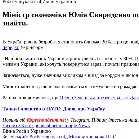
Роботу шукають 4,7 млн українців
Міністр економіки Юлія Свириденко пов
знайти.
В Україні рівень безробіття становить близько 30%. Про це по
передає
Укрінформ.
"Національний банк України оцінює рівень безробіття у 30%. Це
межами України, які хочуть повернутися зараз і почати працюват
Зазначається, дуже значним викликом є виїзд за кордон мільйоні
Міністр запевняє, що влада намагається стимулювати громадян 
Раніше повідомлялося, що
Олена Зеленська презентувала у Дав
Танки і членство в НАТО. Давос про Україну
Новини від
Кореспондент.net
у Telegram. Підписуйтесь на наш
Читайте Korrespondent.net в Google News
Війна Росії з Україною
Зеленський: Росія стягнула під Москву три кола ППО