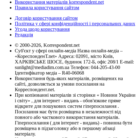
Використання матеріалів korrespondent.net
Правила користування сайтом
Договір користування сайтом
Політика у сфері конфіденційності і персональних даних
Угода щодо користування
Редакція
© 2000-2026, Korrespondent.net
Суб'єкт у сфері онлайн-медіа Назва онлайн-медіа –
«КореспонденТ.net» Адреса: 02091, місто Київ,
ХАРКІВСЬКЕ ШОСЕ, будинок 172-Б, офіс 208/1 E-mail:
sunlight@mediadim.com.ua
Телефон: 044-205-43-00
Ідентифікатор медіа – R40-06068
Використання будь-яких матеріалів, розміщених на
сайті, дозволяється за умови посилання на
Корреспондент.net.
При копіюванні матеріалів зі сторінки « Новини України
і світу» , для інтернет - видань - обов'язкове пряме
відкрите для пошукових систем гіперпосилання .
Посилання має бути розміщена в незалежності від
повного або часткового використання матеріалів.
Гіперпосилання ( для інтернет - видань) - повинна бути
розміщена в підзаголовку або в першому абзаці
матеріалу.