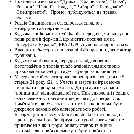
Новини з позначками "Думка", "Експертиза", "Заява",
"Регіони", "Гроші", "Влада", "Вибори", "Тест-драйв",
"Спецпроекти", "Промо" публікуються на правах
реклами.
Розділ Спецпроекти створюється спільно з
комерційними партнерами.
Будь яке копіювання, публікація, передрук, чи наступне
поширення інформації, що містить посилання на
"Інтерфакс-Україна", EPA / UPG, суворо забороняється.
Власник веб-сторінки в розділі Я-Корреспондент є автор
публікації.
Будь-яке копіювання, передрук та відтворення
фотографічних творів та/або аудіовізуальних творів
правовласника Getty Images - суворо забороняється.
Матеріали сайту korrespondent.net призначені для осіб
старше 21 року (21+). Участь в азартних іграх може
викликати ігрову залежність. Дотримуйтесь правил
(принципів) відповідальної гри. При виявленні перших
ознак залежності негайно зверніться до спеціаліста.
Пам'ятайте, що участь в азартних іграх не може бути
джерелом доходів або альтернативою роботі.
Інформаційний ресурс korrespondent.net не проводить
ігри на реальні та/або віртуальні гроші, також сайт не
приймає ні в якій формі оплату ставок та інших
платежів, які пов’язані/можуть бути пов’язані з