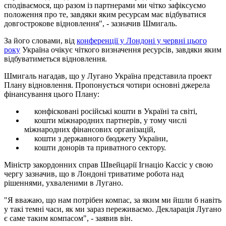
сподіваємося, що разом із партнерами ми чітко зафіксуємо
положення про те, завдяки яким ресурсам має відбуватися
довгострокове відновлення", - зазначив Шмигаль.
За його словами, від
конференції у Лондоні у червні цього
року
Україна очікує чіткого визначення ресурсів, завдяки яким
відбуватиметься відновлення.
Шмигаль нагадав, що у Лугано Україна представила проект
Плану відновлення. Пропонується чотири основні джерела
фінансування цього Плану:
конфісковані російські кошти в Україні та світі,
кошти міжнародних партнерів, у тому числі
міжнародних фінансових організацій,
кошти з державного бюджету України,
кошти донорів та приватного сектору.
Міністр закордонних справ Швейцарії Ігнаціо Кассіс у свою
чергу зазначив, що в Лондоні триватиме робота над
рішеннями, ухваленими в Лугано.
"Я вважаю, що нам потрібен компас, за яким ми йшли б навіть
у такі темні часи, як ми зараз переживаємо. Декларація Лугано
є саме таким компасом", - заявив він.