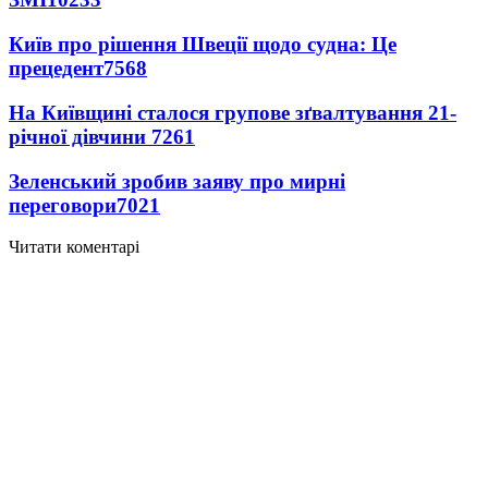
Київ про рішення Швеції щодо судна: Це
прецедент
7568
На Київщині сталося групове зґвалтування 21-
річної дівчини
7261
Зеленський зробив заяву про мирні
переговори
7021
Читати коментарі