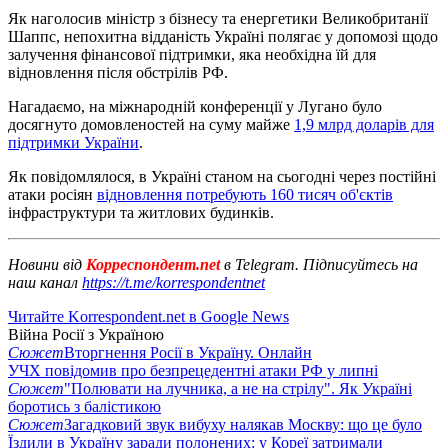
Як наголосив міністр з бізнесу та енергетики Великобританії
Шаппс, непохитна відданість Україні полягає у допомозі щодо
залучення фінансової підтримки, яка необхідна їй для
відновлення після обстрілів РФ.
Нагадаємо, на міжнародній конференції у Лугано було
досягнуто домовленостей на суму майже
1,9 млрд доларів для
підтримки України
.
Як повідомлялося, в Україні станом на сьогодні через постійні
атаки росіян
відновлення потребують 160 тисяч об'єктів
інфраструктури та житлових будинків.
Новини від
Корреспондент.net
в Telegram. Підписуйтесь на
наш канал
https://t.me/korrespondentnet
Читайте Korrespondent.net в Google News
Війна Росії з Україною
Сюжет
Вторгнення Росії в Україну. Онлайн
УЧХ повідомив про безпрецедентні атаки РФ у липні
Сюжет
"Полювати на лучника, а не на стрілу". Як Україні
боротись з балістикою
Сюжет
Загадковий звук вибуху налякав Москву: що це було
Їздили в Україну заради полонених: у Кореї затримали