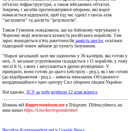
об'єктах інфраструктури, а також військових об'єктах.
Зокрема, і засобів протиповітряної оборони, які ворог
намагається відшукати, щоб під час однієї з хвиль атак
"заглушити" та досягти "результатів".
Також Гуменюк повідомила, що на бойовому чергуванні у
Чорному морі знизилася кількість російських кораблів. Там
зараз знаходиться п'ять ракетоносіїв
замість шести
, оскільки
підводний човен зайшов до пункту базування.
"Наразі загальний залп ми оцінюємо у 36 калібрів, які готові у
них. А загальне угруповання складається з 11 кораблів, у тому
числі й ті, з яких і запускаються дрони-розвідники. У
принципі, вони готові до цього (обстрілу - ред.), як і ми готові
(до відображення - ред.), - заявила начальник Об'єднаного
координаційного прес-центру Сил оборони півдня України.
Нагадаємо,
ЗСУ за добу відбили 12 атак ворога
.
Новини від
Корреспондент.net
в Telegram. Підписуйтесь на
наш канал
https://t.me/korrespondentnet
Читайте Korrespondent.net в Google News