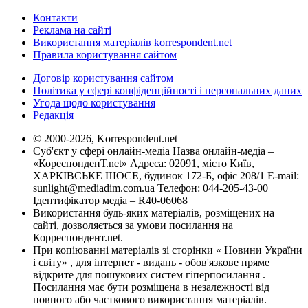
Контакти
Реклама на сайті
Використання матеріалів korrespondent.net
Правила користування сайтом
Договір користування сайтом
Політика у сфері конфіденційності і персональних даних
Угода щодо користування
Редакція
© 2000-2026, Korrespondent.net
Суб'єкт у сфері онлайн-медіа Назва онлайн-медіа –
«КореспонденТ.net» Адреса: 02091, місто Київ,
ХАРКІВСЬКЕ ШОСЕ, будинок 172-Б, офіс 208/1 E-mail:
sunlight@mediadim.com.ua
Телефон: 044-205-43-00
Ідентифікатор медіа – R40-06068
Використання будь-яких матеріалів, розміщених на
сайті, дозволяється за умови посилання на
Корреспондент.net.
При копіюванні матеріалів зі сторінки « Новини України
і світу» , для інтернет - видань - обов'язкове пряме
відкрите для пошукових систем гіперпосилання .
Посилання має бути розміщена в незалежності від
повного або часткового використання матеріалів.