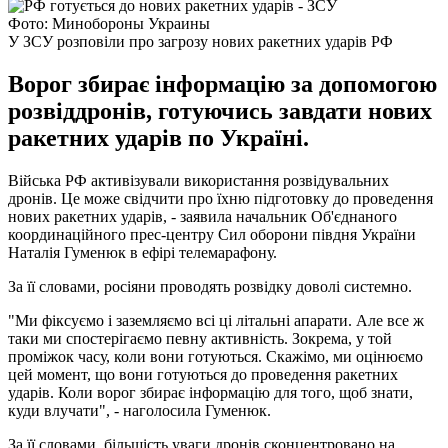
Фото: Минобороны Украины
У ЗСУ розповіли про загрозу нових ракетних ударів РФ
Ворог збирає інформацію за допомогою
розвіддронів, готуючись завдати нових
ракетних ударів по Україні.
Війська РФ активізували використання розвідувальних
дронів. Це може свідчити про їхню підготовку до проведення
нових ракетних ударів, - заявила начальник Об'єднаного
координаційного прес-центру Сил оборони півдня України
Наталія Гуменюк в ефірі телемарафону.
За її словами, росіяни проводять розвідку доволі системно.
"Ми фіксуємо і заземляємо всі ці літальні апарати. Але все ж
таки ми спостерігаємо певну активність. Зокрема, у той
проміжок часу, коли вони готуються. Скажімо, ми оцінюємо
цей момент, що вони готуються до проведення ракетних
ударів. Коли ворог збирає інформацію для того, щоб знати,
куди влучати", - наголосила Гуменюк.
За її словами, більшість уваги дронів сконцентровано на