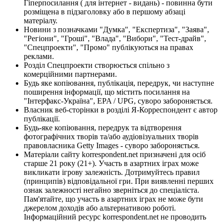
Гіперпосилання ( для інтернет - видань) - повинна бути
розміщена в підзаголовку або в першому абзаці
матеріалу.
Новини з позначками "Думка", "Експертиза", "Заява",
"Регіони", "Гроші", "Влада", "Вибори", "Тест-драйв",
"Спецпроекти", "Промо" публікуються на правах
реклами.
Розділ Спецпроекти створюється спільно з
комерційними партнерами.
Будь яке копіювання, публікація, передрук, чи наступне
поширення інформації, що містить посилання на
"Інтерфакс-Україна", EPA / UPG, суворо забороняється.
Власник веб-сторінки в розділі Я-Корреспондент є автор
публікації.
Будь-яке копіювання, передрук та відтворення
фотографічних творів та/або аудіовізуальних творів
правовласника Getty Images - суворо забороняється.
Матеріали сайту korrespondent.net призначені для осіб
старше 21 року (21+). Участь в азартних іграх може
викликати ігрову залежність. Дотримуйтесь правил
(принципів) відповідальної гри. При виявленні перших
ознак залежності негайно зверніться до спеціаліста.
Пам'ятайте, що участь в азартних іграх не може бути
джерелом доходів або альтернативою роботі.
Інформаційний ресурс korrespondent.net не проводить