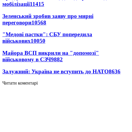
мобілізації
11415
Зеленський зробив заяву про мирні
переговори
10568
"Медові пастки": СБУ попередила
військових
10050
Майора ВСП викрили на "допомозі"
військовому в СЗЧ
9882
Залужний: Україна не вступить до НАТО
8636
Читати коментарі