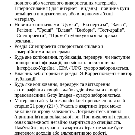
повного або часткового використання матеріалів.
Гіперпосилання ( для інтернет - видань) - повинна бути
розміщена в підзаголовку або в першому абзаці
матеріалу.
Новини з позначками "Думка", "Експертиза", "Заява",
"Регіони", "Гроші", "Влада", "Вибори", "Тест-драйв",
"Спецпроекти", "Промо" публікуються на правах
реклами.
Розділ Спецпроекти створюється спільно з
комерційними партнерами.
Будь яке копіювання, публікація, передрук, чи наступне
поширення інформації, що містить посилання на
"Інтерфакс-Україна", EPA / UPG, суворо забороняється.
Власник веб-сторінки в розділі Я-Корреспондент є автор
публікації.
Будь-яке копіювання, передрук та відтворення
фотографічних творів та/або аудіовізуальних творів
правовласника Getty Images - суворо забороняється.
Матеріали сайту korrespondent.net призначені для осіб
старше 21 року (21+). Участь в азартних іграх може
викликати ігрову залежність. Дотримуйтесь правил
(принципів) відповідальної гри. При виявленні перших
ознак залежності негайно зверніться до спеціаліста.
Пам'ятайте, що участь в азартних іграх не може бути
джерелом доходів або альтернативою роботі.