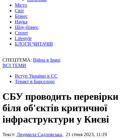
Місто
Світ
Бізнес
Наука
Шоу-бізнес
Спорт
Lifestyle
БЛОГИ ЧИТАЧІВ
СПЕЦТЕМА:
Війна в Ірані
ВСІ ТЕМИ
Вступ України в ЄС
Теракт в Барселоні
СБУ проводить перевірки
біля об'єктів критичної
інфраструктури у Києві
Текст:
Людмила Садловська
, 21 січня 2023, 11:19