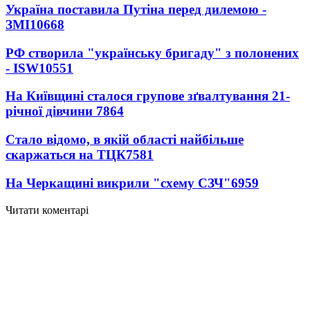
Україна поставила Путіна перед дилемою -
ЗМІ
10668
РФ створила "українську бригаду" з полонених
- ISW
10551
На Київщині сталося групове зґвалтування 21-
річної дівчини
7864
Стало відомо, в якій області найбільше
скаржаться на ТЦК
7581
На Черкащині викрили "схему СЗЧ"
6959
Читати коментарі