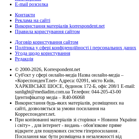
E-mail розсилка
Контакти
Реклама на сайті
Використання матеріалів korrespondent.net
Правила користування сайтом
Договір користування сайтом
Політика у сфері конфіденційності і персональних даних
Угода щодо користування
Редакція
© 2000-2026, Korrespondent.net
Суб'єкт у сфері онлайн-медіа Назва онлайн-медіа –
«КореспонденТ.net» Адреса: 02091, місто Київ,
ХАРКІВСЬКЕ ШОСЕ, будинок 172-Б, офіс 208/1 E-mail:
sunlight@mediadim.com.ua
Телефон: 044-205-43-00
Ідентифікатор медіа – R40-06068
Використання будь-яких матеріалів, розміщених на
сайті, дозволяється за умови посилання на
Корреспондент.net.
При копіюванні матеріалів зі сторінки « Новини України
і світу» , для інтернет - видань - обов'язкове пряме
відкрите для пошукових систем гіперпосилання .
Посилання має бути розміщена в незалежності від