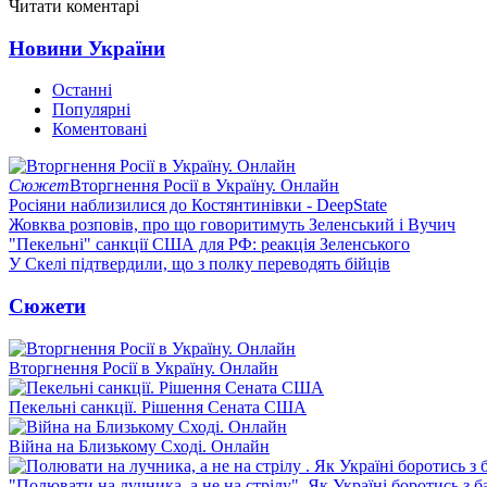
Читати коментарі
Новини України
Останні
Популярні
Коментовані
Сюжет
Вторгнення Росії в Україну. Онлайн
Росіяни наблизилися до Костянтинівки - DeepState
Жовква розповів, про що говоритимуть Зеленський і Вучич
"Пекельні" санкції США для РФ: реакція Зеленського
У Скелі підтвердили, що з полку переводять бійців
Сюжети
Вторгнення Росії в Україну. Онлайн
Пекельні санкції. Рішення Сената США
Війна на Близькому Сході. Онлайн
"Полювати на лучника, а не на стрілу". Як Україні боротись з 