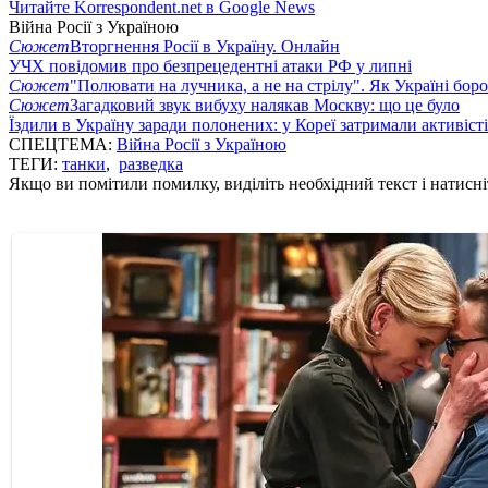
Читайте Korrespondent.net в Google News
Війна Росії з Україною
Сюжет
Вторгнення Росії в Україну. Онлайн
УЧХ повідомив про безпрецедентні атаки РФ у липні
Сюжет
"Полювати на лучника, а не на стрілу". Як Україні бор
Сюжет
Загадковий звук вибуху налякав Москву: що це було
Їздили в Україну заради полонених: у Кореї затримали активіст
СПЕЦТЕМА:
Війна Росії з Україною
ТЕГИ:
танки
,
разведка
Якщо ви помітили помилку, виділіть необхідний текст і натисніт