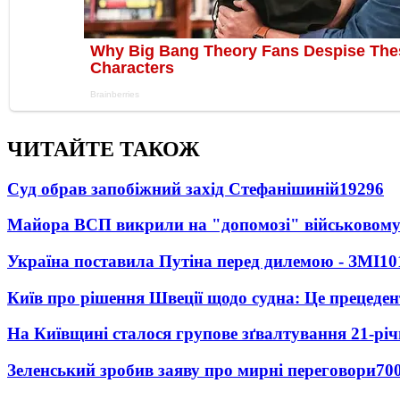
ЧИТАЙТЕ ТАКОЖ
Суд обрав запобіжний захід Стефанішиній
19296
Майора ВСП викрили на "допомозі" військовому
Україна поставила Путіна перед дилемою - ЗМІ
10
Київ про рішення Швеції щодо судна: Це прецеден
На Київщині сталося групове зґвалтування 21-річ
Зеленський зробив заяву про мирні переговори
70