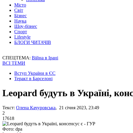
Місто
Світ
Бізнес
Наука
Шоу-бізнес
Спорт
Lifestyle
БЛОГИ ЧИТАЧІВ
СПЕЦТЕМА:
Війна в Ірані
ВСІ ТЕМИ
Вступ України в ЄС
Теракт в Барселоні
Leopard будуть в Україні, конс
Текст:
Олена Качуровська
, 21 січня 2023, 23:49
2
17618
Фото: dpa