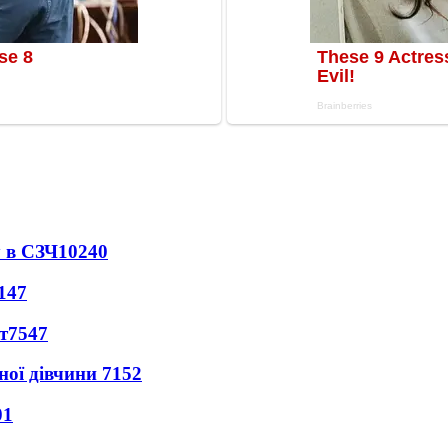
 в СЗЧ
10240
147
т
7547
ної дівчини
7152
01