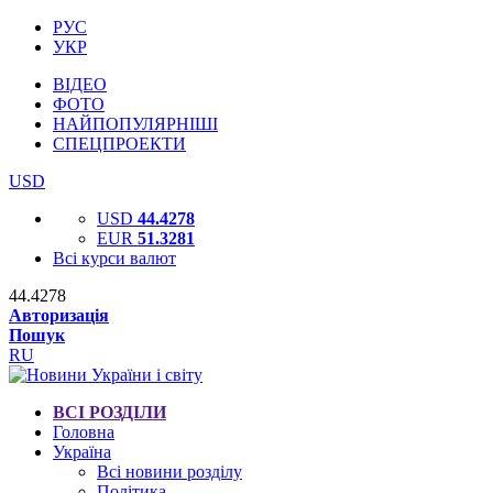
РУС
УКР
ВІДЕО
ФОТО
НАЙПОПУЛЯРНІШІ
СПЕЦПРОЕКТИ
USD
USD
44.4278
EUR
51.3281
Всі курси валют
44.4278
Авторизація
Пошук
RU
ВСІ РОЗДІЛИ
Головна
Україна
Всі новини розділу
Політика