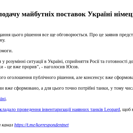
подачу майбутніх поставок Україні німец
одання цього рішення все ще обговорюється. Про це заявив пред
ну.
омоги.
и у розумінні ситуації в Україні, сприйняття Росії та готовності
и - це вже прорив", - наголосив Юсов.
ного оголошення публічного рішення, але консенсус вже сформов
 вже сформовано, а для цього точно потрібні танки, у тому числ
їні
.
кладало проведення інвентаризації наявних танків Leopard
, щоб 
ш канал
https://t.me/korrespondentnet