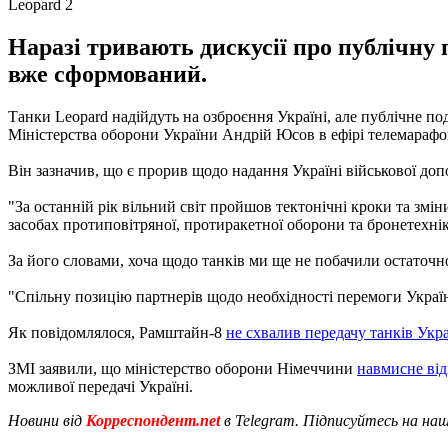
Leopard 2
Наразі тривають дискусії про публічну 
вже сформований.
Танки Leopard надійдуть на озброєння Україні, але публічне п
Міністерства оборони України Андрій Юсов в ефірі телемарафо
Він зазначив, що є прорив щодо надання Україні військової доп
"За останній рік вільний світ пройшов тектонічні кроки та змін
засобах протиповітряної, протиракетної оборони та бронетехнік
За його словами, хоча щодо танків ми ще не побачили остаточ
"Спільну позицію партнерів щодо необхідності перемоги України
Як повідомлялося, Рамштайн-8
не схвалив передачу танків Укра
ЗМІ заявили, що міністерство оборони Німеччини
навмисне від
можливої передачі Україні.
Новини від
Корреспондент.net
в Telegram. Підписуйтесь на на