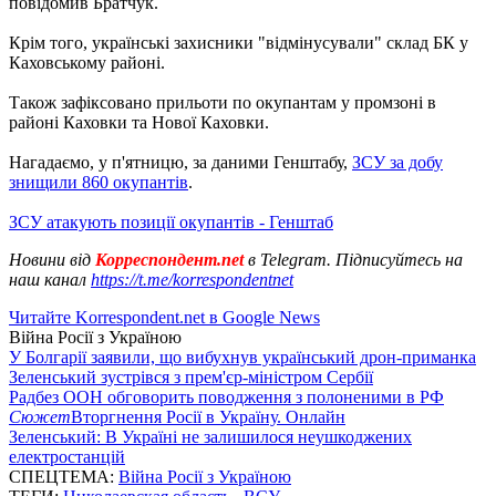
повідомив Братчук.
Крім того, українські захисники "відмінусували" склад БК у
Каховському районі.
Також зафіксовано прильоти по окупантам у промзоні в
районі Каховки та Нової Каховки.
Нагадаємо, у п'ятницю, за даними Генштабу,
ЗСУ за добу
знищили 860 окупантів
.
ЗСУ атакують позиції окупантів - Генштаб
Новини від
Корреспондент.net
в Telegram. Підписуйтесь на
наш канал
https://t.me/korrespondentnet
Читайте Korrespondent.net в Google News
Війна Росії з Україною
У Болгарії заявили, що вибухнув український дрон-приманка
Зеленський зустрівся з прем'єр-міністром Сербії
Радбез ООН обговорить поводження з полоненими в РФ
Сюжет
Вторгнення Росії в Україну. Онлайн
Зеленський: В Україні не залишилося неушкоджених
електростанцій
СПЕЦТЕМА:
Війна Росії з Україною