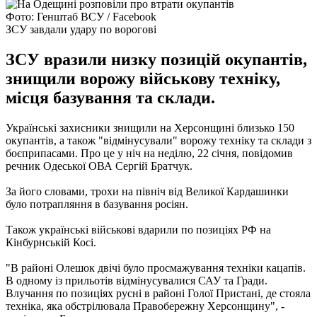
Фото: Генштаб ВСУ / Facebook
ЗСУ завдали удару по ворогові
ЗСУ вразили низку позицій окупантів,
знищили ворожу військову техніку,
місця базування та склади.
Українські захисники знищили на Херсонщині близько 150
окупантів, а також "відмінусували" ворожу техніку та склади з
боєприпасами. Про це у ніч на неділю, 22 січня, повідомив
речник Одеської ОВА Сергій Братчук.
За його словами, трохи на північ від Великої Кардашинки
було потрапляння в базування росіян.
Також українські військові вдарили по позиціях РФ на
Кінбурнській Косі.
"В районі Олешок двічі було просмажування техніки кацапів.
В одному із прильотів відмінусувалися САУ та Гради.
Влучання по позиціях русні в районі Голої Пристані, де стояла
техніка, яка обстрілювала Правобережну Херсонщину", -