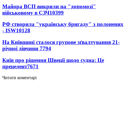
Майора ВСП викрили на "допомозі"
військовому в СЗЧ
10399
РФ створила "українську бригаду" з полонених
- ISW
10128
На Київщині сталося групове зґвалтування 21-
річної дівчини
7794
Київ про рішення Швеції щодо судна: Це
прецедент
7671
Читати коментарі