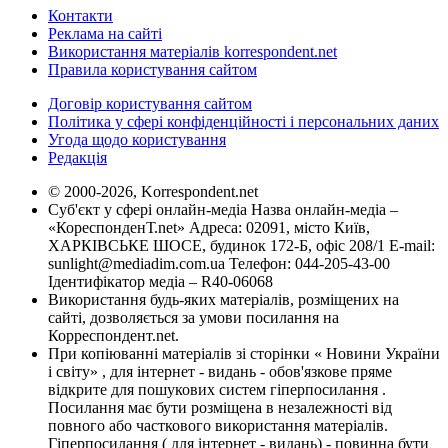
Контакти
Реклама на сайті
Використання матеріалів korrespondent.net
Правила користування сайтом
Договір користування сайтом
Політика у сфері конфіденційності і персональних даних
Угода щодо користування
Редакція
© 2000-2026, Korrespondent.net
Суб'єкт у сфері онлайн-медіа Назва онлайн-медіа –
«КореспонденТ.net» Адреса: 02091, місто Київ,
ХАРКІВСЬКЕ ШОСЕ, будинок 172-Б, офіс 208/1 E-mail:
sunlight@mediadim.com.ua
Телефон: 044-205-43-00
Ідентифікатор медіа – R40-06068
Використання будь-яких матеріалів, розміщених на
сайті, дозволяється за умови посилання на
Корреспондент.net.
При копіюванні матеріалів зі сторінки « Новини України
і світу» , для інтернет - видань - обов'язкове пряме
відкрите для пошукових систем гіперпосилання .
Посилання має бути розміщена в незалежності від
повного або часткового використання матеріалів.
Гіперпосилання ( для інтернет - видань) - повинна бути