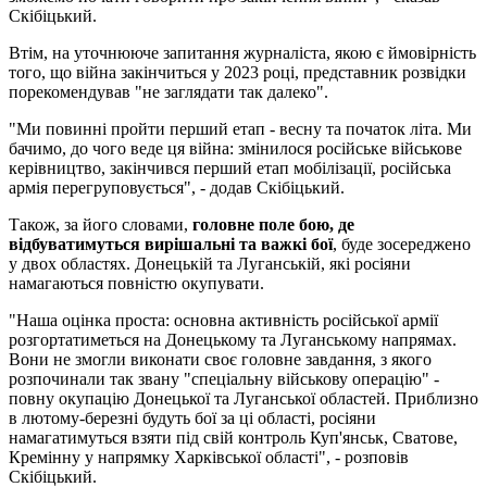
Скібіцький.
Втім, на уточнююче запитання журналіста, якою є ймовірність
того, що війна закінчиться у 2023 році, представник розвідки
порекомендував "не заглядати так далеко".
"Ми повинні пройти перший етап - весну та початок літа. Ми
бачимо, до чого веде ця війна: змінилося російське військове
керівництво, закінчився перший етап мобілізації, російська
армія перегруповується", - додав Скібіцький.
Також, за його словами,
головне поле бою, де
відбуватимуться вирішальні та важкі бої
, буде зосереджено
у двох областях. Донецькій та Луганській, які росіяни
намагаються повністю окупувати.
"Наша оцінка проста: основна активність російської армії
розгортатиметься на Донецькому та Луганському напрямах.
Вони не змогли виконати своє головне завдання, з якого
розпочинали так звану "спеціальну військову операцію" -
повну окупацію Донецької та Луганської областей. Приблизно
в лютому-березні будуть бої за ці області, росіяни
намагатимуться взяти під свій контроль Куп'янськ, Сватове,
Кремінну у напрямку Харківської області", - розповів
Скібіцький.