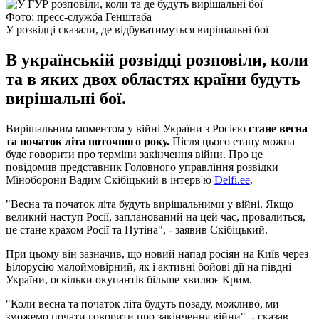
Фото: пресс-служба Генштаба
У розвідці сказали, де відбуватимуться вирішальні бої
В українській розвідці розповіли, коли
та в яких двох областях країни будуть
вирішальні бої.
Вирішальним моментом у війні України з Росією
стане весна
та початок літа поточного року.
Після цього етапу можна
буде говорити про терміни закінчення війни. Про це
повідомив представник Головного управління розвідки
Міноборони Вадим Скібіцький в інтерв'ю
Delfi.ee
.
"Весна та початок літа будуть вирішальними у війні. Якщо
великий наступ Росії, запланований на цей час, провалиться,
це стане крахом Росії та Путіна", - заявив Скібіцький.
При цьому він зазначив, що новий напад росіян на Київ через
Білорусію малоймовірний, як і активні бойові дії на півдні
України, оскільки окупантів більше хвилює Крим.
"Коли весна та початок літа будуть позаду, можливо, ми
зможемо почати говорити про закінчення війни", - сказав