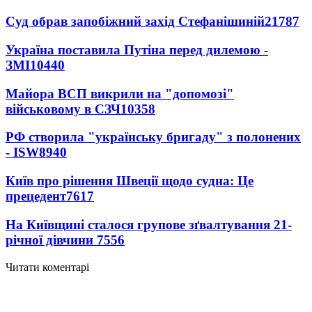
Суд обрав запобіжний захід Стефанішиній
21787
Україна поставила Путіна перед дилемою -
ЗМІ
10440
Майора ВСП викрили на "допомозі"
військовому в СЗЧ
10358
РФ створила "українську бригаду" з полонених
- ISW
8940
Київ про рішення Швеції щодо судна: Це
прецедент
7617
На Київщині сталося групове зґвалтування 21-
річної дівчини
7556
Читати коментарі