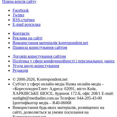
Повна версія сайту
Facebook
Twitter
RSS-стрічки
E-mail розсилка
Контакти
Реклама на сайті
Використання матеріалів korrespondent.net
Правила користування сайтом
Договір користування сайтом
Політика у сфері конфіденційності і персональних даних
Угода щодо користування
Редакція
© 2000-2026, Korrespondent.net
Суб'єкт у сфері онлайн-медіа Назва онлайн-медіа –
«КореспонденТ.net» Адреса: 02091, місто Київ,
ХАРКІВСЬКЕ ШОСЕ, будинок 172-Б, офіс 208/1 E-mail:
sunlight@mediadim.com.ua
Телефон: 044-205-43-00
Ідентифікатор медіа – R40-06068
Використання будь-яких матеріалів, розміщених на
сайті, дозволяється за умови посилання на
Корреспондент.net.