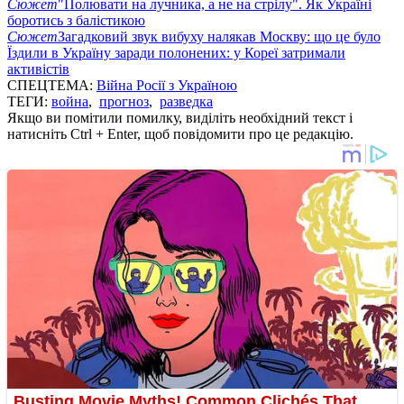
Сюжет
"Полювати на лучника, а не на стрілу". Як Україні
боротись з балістикою
Сюжет
Загадковий звук вибуху налякав Москву: що це було
Їздили в Україну заради полонених: у Кореї затримали
активістів
СПЕЦТЕМА:
Війна Росії з Україною
ТЕГИ:
война
,
прогноз
,
разведка
Якщо ви помітили помилку, виділіть необхідний текст і
натисніть Ctrl + Enter, щоб повідомити про це редакцію.