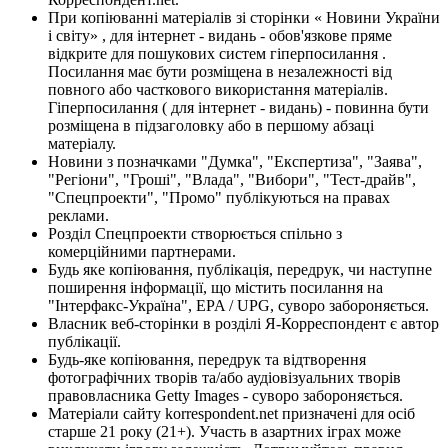
При копіюванні матеріалів зі сторінки « Новини України
і світу» , для інтернет - видань - обов'язкове пряме
відкрите для пошукових систем гіперпосилання .
Посилання має бути розміщена в незалежності від
повного або часткового використання матеріалів.
Гіперпосилання ( для інтернет - видань) - повинна бути
розміщена в підзаголовку або в першому абзаці
матеріалу.
Новини з позначками "Думка", "Експертиза", "Заява",
"Регіони", "Гроші", "Влада", "Вибори", "Тест-драйв",
"Спецпроекти", "Промо" публікуються на правах
реклами.
Розділ Спецпроекти створюється спільно з
комерційними партнерами.
Будь яке копіювання, публікація, передрук, чи наступне
поширення інформації, що містить посилання на
"Інтерфакс-Україна", EPA / UPG, суворо забороняється.
Власник веб-сторінки в розділі Я-Корреспондент є автор
публікації.
Будь-яке копіювання, передрук та відтворення
фотографічних творів та/або аудіовізуальних творів
правовласника Getty Images - суворо забороняється.
Матеріали сайту korrespondent.net призначені для осіб
старше 21 року (21+). Участь в азартних іграх може