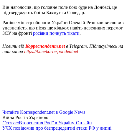
Він наголосив, що головне поле бою буде на Донбасі, це
підтверджують бої за Бахмут та Соледар.
Раніше міністр оборони України Олексій Резніков висловив
упевненість, що після ще кількох навіть невеликих перемог
ЗСУ на фронті
росіяни почнуть тікати
.
Новини від
Корреспондент.net
в Telegram. Підписуйтесь на
наш канал
https://t.me/korrespondentnet
Читайте Korrespondent.net в Google News
Війна Росії з Україною
Сюжет
Вторгнення Росії в Україну. Онлайн
УЧХ повідомив про безпрецедентні атаки РФ у липні