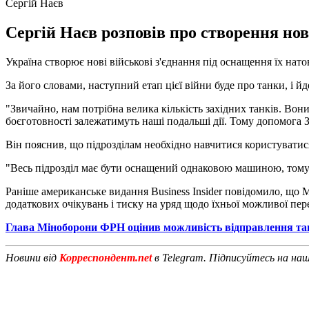
Сергій Наєв
Сергій Наєв розповів про створення нови
Україна створює нові військові з'єднання під оснащення їх нат
За його словами, наступний етап цієї війни буде про танки, і йде
"Звичайно, нам потрібна велика кількість західних танків. Вони
боєготовності залежатимуть наші подальші дії. Тому допомога 
Він пояснив, що підрозділам необхідно навчитися користуватися
"Весь підрозділ має бути оснащений однаковою машиною, тому 
Раніше американське видання Business Insider повідомило, що
додаткових очікувань і тиску на уряд щодо їхньої можливої пер
Глава Міноборони ФРН оцінив можливість відправлення тан
Новини від
Корреспондент.net
в Telegram. Підписуйтесь на на