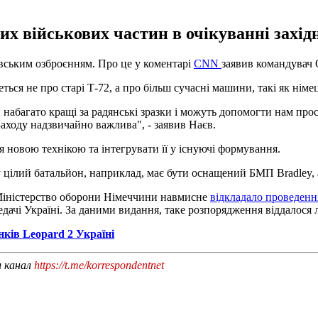
х військових частин в очікуванні західн
овським озброєнням. Про це у коментарі
CNN
заявив командувач 
ться не про старі Т-72, а про більш сучасні машини, такі як німец
 набагато кращі за радянські зразки і можуть допомогти нам прос
Заходу надзвичайно важлива", - заявив Наєв.
 новою технікою та інтегрувати її у існуючі формування.
цілий батальйон, наприклад, має бути оснащений БМП Bradley, а
 Міністерство оборони Німеччини навмисне
відкладало проведення
едачі Україні. За даними видання, таке розпорядження віддалося
ків Leopard 2 Україні
ш канал
https://t.me/korrespondentnet