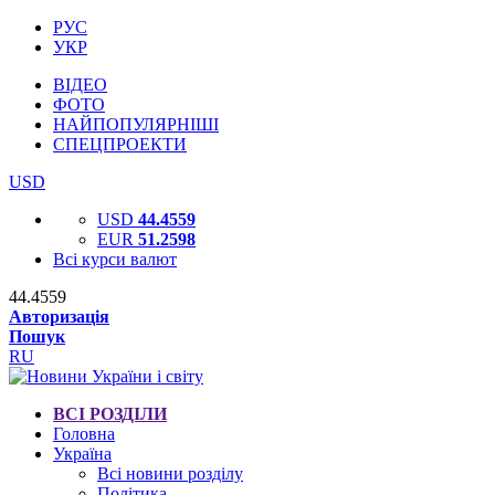
РУС
УКР
ВІДЕО
ФОТО
НАЙПОПУЛЯРНІШІ
СПЕЦПРОЕКТИ
USD
USD
44.4559
EUR
51.2598
Всі курси валют
44.4559
Авторизація
Пошук
RU
ВСІ РОЗДІЛИ
Головна
Україна
Всі новини розділу
Політика