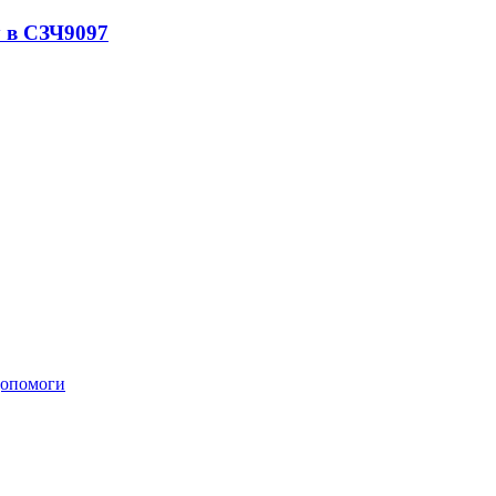
 в СЗЧ
9097
 допомоги