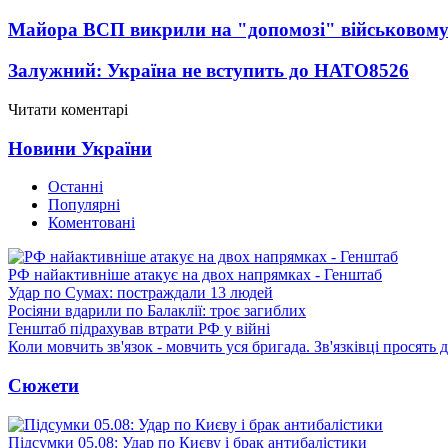
Майора ВСП викрили на "допомозі" військовому
Залужний: Україна не вступить до НАТО
8526
Читати коментарі
Новини України
Останні
Популярні
Коментовані
РФ найактивніше атакує на двох напрямках - Генштаб
Удар по Сумах: постраждали 13 людей
Росіяни вдарили по Балаклії: троє загиблих
Генштаб підрахував втрати РФ у війні
Коли мовчить зв'язок - мовчить уся бригада. Зв'язківці просять
Сюжети
Підсумки 05.08: Удар по Києву і брак антибалістики