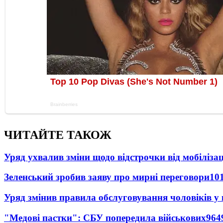
ЧИТАЙТЕ ТАКОЖ
Уряд ухвалив зміни щодо відстрочки від мобілізац
Зеленський зробив заяву про мирні переговори
10
Уряд змінив правила обслуговування чоловіків у
"Медові пастки": СБУ попередила військових
964