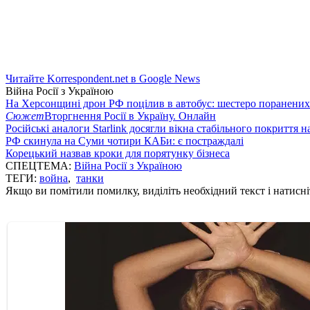
Читайте Korrespondent.net в Google News
Війна Росії з Україною
На Херсонщині дрон РФ поцілив в автобус: шестеро поранених
Сюжет
Вторгнення Росії в Україну. Онлайн
Російські аналоги Starlink досягли вікна стабільного покриття 
РФ скинула на Суми чотири КАБи: є постраждалі
Корецький назвав кроки для порятунку бізнеса
СПЕЦТЕМА:
Війна Росії з Україною
ТЕГИ:
война
,
танки
Якщо ви помітили помилку, виділіть необхідний текст і натисніт