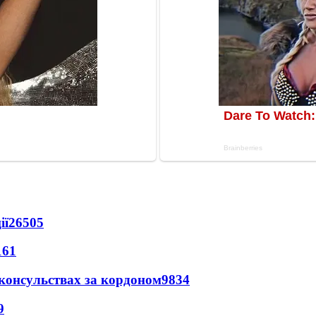
ії
26505
161
 консульствах за кордоном
9834
9