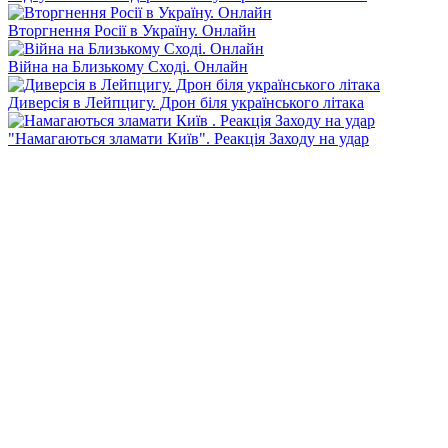
Вторгнення Росії в Україну. Онлайн
Війна на Близькому Сході. Онлайн
Диверсія в Лейпцигу. Дрон біля українського літака
"Намагаються зламати Київ". Реакція Заходу на удар