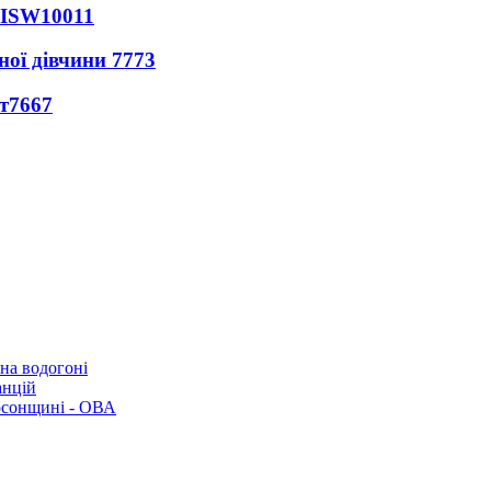
 ISW
10011
ної дівчини
7773
т
7667
 на водогоні
анцій
рсонщині - ОВА