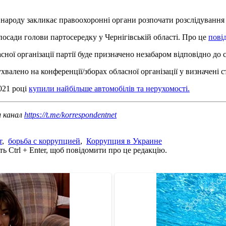
 народу закликає правоохоронні органи розпочати розслідування
посади голови партосередку у Чернігівській області. Про це
пові
сної організації партії буде призначено незабаром відповідно до с
хвалено на конференції/зборах обласної організації у визначені с
021 році
купили найбільше автомобілів та нерухомості.
ш канал
https://t.me/korrespondentnet
т
,
борьба с коррупцией
,
Коррупция в Украине
ь Ctrl + Enter, щоб повідомити про це редакцію.