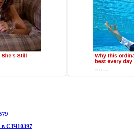
579
 в СЗЧ
10397