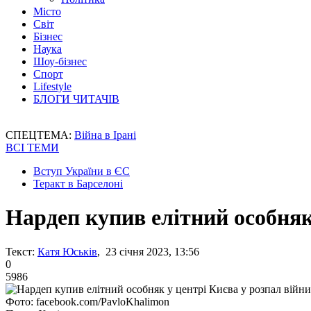
Місто
Світ
Бізнес
Наука
Шоу-бізнес
Спорт
Lifestyle
БЛОГИ ЧИТАЧІВ
СПЕЦТЕМА:
Війна в Ірані
ВСІ ТЕМИ
Вступ України в ЄС
Теракт в Барселоні
Нардеп купив елітний особняк
Текст:
Катя Юськів
, 23 січня 2023, 13:56
0
5986
Фото: facebook.com/PavloKhalimon