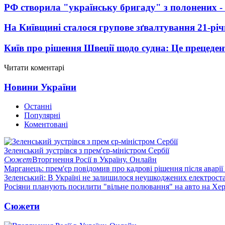
РФ створила "українську бригаду" з полонених -
На Київщині сталося групове зґвалтування 21-річ
Київ про рішення Швеції щодо судна: Це прецеден
Читати коментарі
Новини України
Останні
Популярні
Коментовані
Зеленський зустрівся з прем'єр-міністром Сербії
Сюжет
Вторгнення Росії в Україну. Онлайн
Марганець: прем'єр повідомив про кадрові рішення після аварії
Зеленський: В Україні не залишилося неушкоджених електрост
Росіяни планують посилити "вільне полювання" на авто на Хе
Сюжети