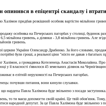
 опинився в епіцентрі скандалу і втрати
ло Халімон придбав розкішний особняк вартістю мільйони гривен
і-продажу особняка на Печерських пагорбах у столиці, будинок р
 6,5 мільйона гривень, а ділянки - 3,8 мільйона гривень. Але зг
льйонів гривень.
ї церкви України Олександр Драбинко. За його словами, продаже
отрібні були гроші, а реальної ціни "ніхто не давав з багатьох 
ат Халімон, а громадянка Котеленець Анастасія Миколаївна. Про 
році у її власності з'явилося 45 земельних ділянок на Чернігівщи
оживає в елітній нерухомості на Печерських пагорбах.
ленець: почувши питання, вони кинули слухавки.
 що нардепа Павла Халімона буде звільнено з посади заступника
ень, то ти маєш допомогти своїй країні. Це твій обов'язок. Том
тися народний депутат. За це Павла Халімона буде звільнено з п