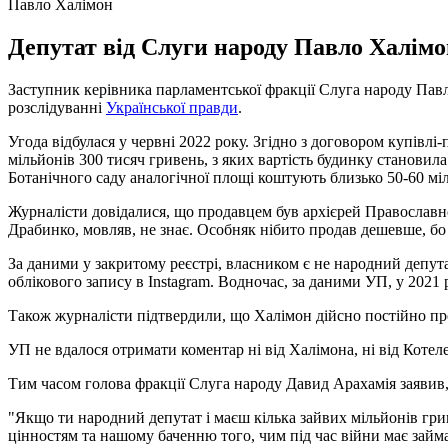
Павло Халімон
Депутат від Слуги народу Павло Халімон
Заступник керівника парламентської фракції Слуга народу Пав
розслідуванні
Української правди
.
Угода відбулася у червні 2022 року. Згідно з договором купівл
мільйонів 300 тисяч гривень, з яких вартість будинку становила
Ботанічного саду аналогічної площі коштують близько 50-60 мі
Журналісти довідалися, що продавцем був архієрей Православно
Драбинко, мовляв, не знає. Особняк нібито продав дешевше, бо п
За даними у закритому реєстрі, власником є не народний депут
облікового запису в Instagram. Водночас, за даними УП, у 2021 
Також журналісти підтвердили, що Халімон дійсно постійно пр
УП не вдалося отримати коментар ні від Халімона, ні від Коте
Тим часом голова фракції Слуга народу Давид Арахамія заявив,
"Якщо ти народний депутат і маєш кілька зайвих мільйонів грив
цінностям та нашому баченню того, чим під час війни має займа