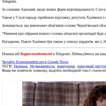
Telegram.
За словами Арахамії, щодо інших форм відповідальності, Слуга
Також у Слузі народу прийняли відставку депутата Халімона з 
Зазначається, що виконувач обов'язків голови Чернігівської обла
"Рішення про обрання нового голови обласної організації буде у
Нагадаємо, Павло Халімон був також у списку нардепів, які у 2
Новини від
Корреспондент.net
в Telegram. Підписуйтесь на на
Читайте Korrespondent.net в Google News
ТЕГИ:
Украина
,
Недвижимость
,
коррупция
,
народный депута
Якщо ви помітили помилку, виділіть необхідний текст і натисніт