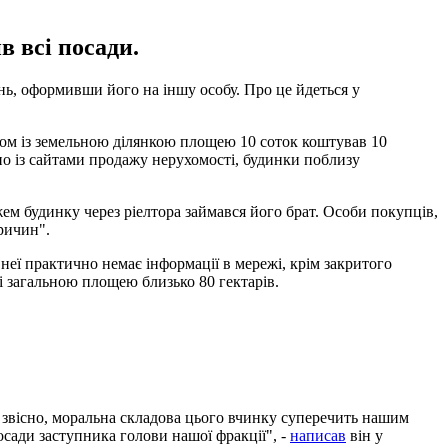
в всі посади.
ь, оформивши його на іншу особу. Про це йдеться у
азом із земельною ділянкою площею 10 соток коштував 10
ідно із сайтами продажу нерухомості, будинки поблизу
м будинку через ріелтора займався його брат. Особи покупців,
причин".
неї практично немає інформації в мережі, крім закритого
ні загальною площею близько 80 гектарів.
.
у, звісно, моральна складова цього вчинку суперечить нашим
осади заступника голови нашої фракції", -
написав
він у