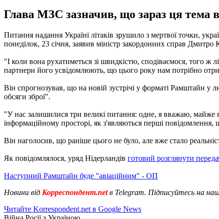
Глава МЗС зазначив, що зараз ця тема в
Питання надання Україні літаків зрушило з мертвої точки, укра
понеділок, 23 січня, заявив міністр закордонних справ Дмитро К
"І коли вона рухатиметься зі швидкістю, сподіваємося, того ж л
партнери його усвідомлюють, що цього року нам потрібно отримат
Він спрогнозував, що на новій зустрічі у форматі Рамштайн у лют
обсяги зброї".
"У нас залишилися три великі питання: одне, я вважаю, майже ви
інформаційному просторі, як з'являються перші повідомлення, щ
Він наголосив, що раніше цього не було, але вже стало реальніс
Як повідомлялося, уряд Нідерландів
готовий розглянути переда
Наступний Рамштайн буде "авіаційним" - ОП
Новини від
Корреспондент.net
в Telegram. Підписуйтесь на на
Читайте Korrespondent.net в Google News
Війна Росії з Україною