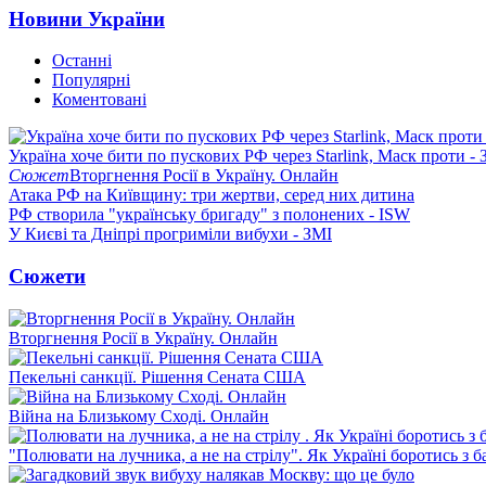
Новини України
Останні
Популярні
Коментовані
Україна хоче бити по пускових РФ через Starlink, Маск проти - 
Сюжет
Вторгнення Росії в Україну. Онлайн
Атака РФ на Київщину: три жертви, серед них дитина
РФ створила "українську бригаду" з полонених - ISW
У Києві та Дніпрі прогриміли вибухи - ЗМІ
Сюжети
Вторгнення Росії в Україну. Онлайн
Пекельні санкції. Рішення Сената США
Війна на Близькому Сході. Онлайн
"Полювати на лучника, а не на стрілу". Як Україні боротись з 