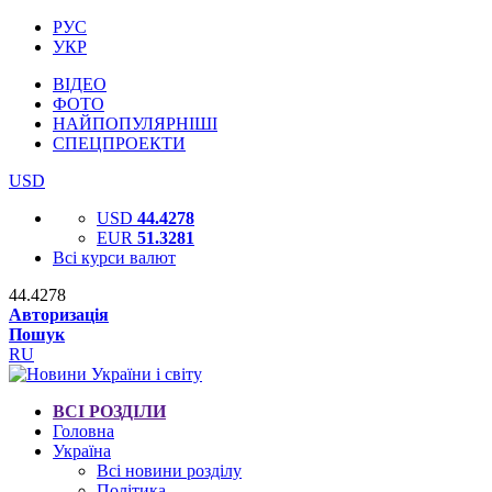
РУС
УКР
ВІДЕО
ФОТО
НАЙПОПУЛЯРНІШІ
СПЕЦПРОЕКТИ
USD
USD
44.4278
EUR
51.3281
Всі курси валют
44.4278
Авторизація
Пошук
RU
ВСІ РОЗДІЛИ
Головна
Україна
Всі новини розділу
Політика