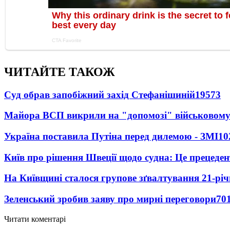
ЧИТАЙТЕ ТАКОЖ
Суд обрав запобіжний захід Стефанішиній
19573
Майора ВСП викрили на "допомозі" військовому
Україна поставила Путіна перед дилемою - ЗМІ
10
Київ про рішення Швеції щодо судна: Це прецеден
На Київщині сталося групове зґвалтування 21-річ
Зеленський зробив заяву про мирні переговори
70
Читати коментарі