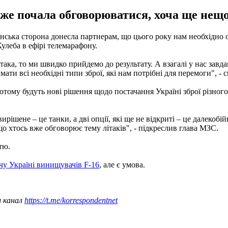
же почала обговорюватися, хоча ще нещо
їнська сторона донесла партнерам, що цього року нам необхідно о
улеба в ефірі телемарафону.
ітака, то ми швидко прийдемо до результату. А взагалі у нас зав
и всі необхідні типи зброї, які нам потрібні для перемоги", - с
ому будуть нові рішення щодо постачання Україні зброї різного ти
рішене – це танки, а дві опції, які ще не відкриті – це далекобі
о хтось вже обговорює тему літаків", - підкреслив глава МЗС.
тю.
чу Україні винищувачів F-16
, але є умова.
ш канал
https://t.me/korrespondentnet