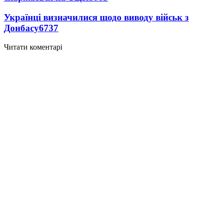
Українці визначилися щодо виводу військ з
Донбасу
6737
Читати коментарі