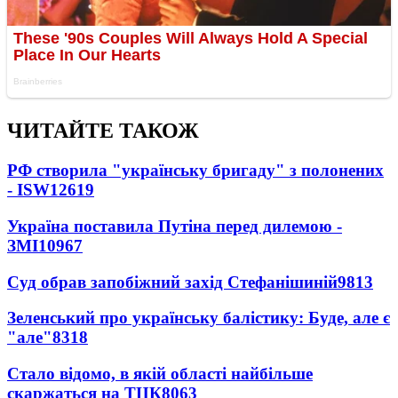
ЧИТАЙТЕ ТАКОЖ
РФ створила "українську бригаду" з полонених
- ISW
12619
Україна поставила Путіна перед дилемою -
ЗМІ
10967
Суд обрав запобіжний захід Стефанішиній
9813
Зеленський про українську балістику: Буде, але є
"але"
8318
Стало відомо, в якій області найбільше
скаржаться на ТЦК
8063