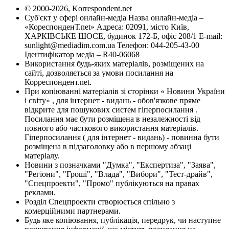
© 2000-2026, Korrespondent.net
Суб'єкт у сфері онлайн-медіа Назва онлайн-медіа –
«КореспонденТ.net» Адреса: 02091, місто Київ,
ХАРКІВСЬКЕ ШОСЕ, будинок 172-Б, офіс 208/1 E-mail:
sunlight@mediadim.com.ua
Телефон: 044-205-43-00
Ідентифікатор медіа – R40-06068
Використання будь-яких матеріалів, розміщених на
сайті, дозволяється за умови посилання на
Корреспондент.net.
При копіюванні матеріалів зі сторінки « Новини України
і світу» , для інтернет - видань - обов'язкове пряме
відкрите для пошукових систем гіперпосилання .
Посилання має бути розміщена в незалежності від
повного або часткового використання матеріалів.
Гіперпосилання ( для інтернет - видань) - повинна бути
розміщена в підзаголовку або в першому абзаці
матеріалу.
Новини з позначками "Думка", "Експертиза", "Заява",
"Регіони", "Гроші", "Влада", "Вибори", "Тест-драйв",
"Спецпроекти", "Промо" публікуються на правах
реклами.
Розділ Спецпроекти створюється спільно з
комерційними партнерами.
Будь яке копіювання, публікація, передрук, чи наступне