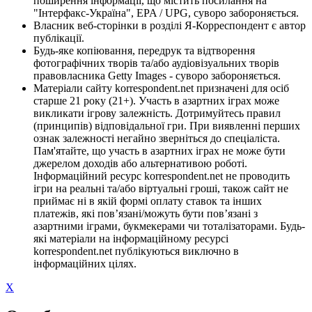
поширення інформації, що містить посилання на
"Інтерфакс-Україна", EPA / UPG, суворо забороняється.
Власник веб-сторінки в розділі Я-Корреспондент є автор
публікації.
Будь-яке копіювання, передрук та відтворення
фотографічних творів та/або аудіовізуальних творів
правовласника Getty Images - суворо забороняється.
Матеріали сайту korrespondent.net призначені для осіб
старше 21 року (21+). Участь в азартних іграх може
викликати ігрову залежність. Дотримуйтесь правил
(принципів) відповідальної гри. При виявленні перших
ознак залежності негайно зверніться до спеціаліста.
Пам'ятайте, що участь в азартних іграх не може бути
джерелом доходів або альтернативою роботі.
Інформаційний ресурс korrespondent.net не проводить
ігри на реальні та/або віртуальні гроші, також сайт не
приймає ні в якій формі оплату ставок та інших
платежів, які пов’язані/можуть бути пов’язані з
азартними іграми, букмекерами чи тоталізаторами. Будь-
які матеріали на інформаційному ресурсі
korrespondent.net публікуються виключно в
інформаційних цілях.
X