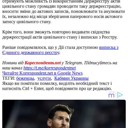
отримують можливість із використанням Держреєстру актів
цивільного стану громадян проводити таку держреєстрацію,
вносити зміни до актових записів, поновлювати та анулювати
їх, незалежно від місця зберігання паперового носія актового
запису цивільного стану.
Крім того, вони зможуть повторно видавати свідоцтва
держреєстрації актів цивільного стану і виписки з Реєстру.
Раніше повідомлялося, що у Дії стала доступною
виписка з
Єдиного державного реєстру
.
Новини від
Кореспондент.net
у Telegram. Підписуйтесь на
наш канал
https://t.me/korrespondentnet
Читайте Korrespondent.net в Google News
ТЕГИ:
беженцы
,
услуги
,
Кабмин Украины
Якщо ви помітили помилку, виділіть необхідний текст і
натисніть Ctrl + Enter, щоб повідомити про це редакцію.