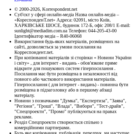
© 2000-2026, Korrespondent.net
Суб'єкт у сфері онлайн-медіа Назва онлайн-медіа –
«КореспонденТ.net» Адреса: 02091, місто Київ,
ХАРКІВСЬКЕ ШОСЕ, будинок 172-Б, офіс 208/1 E-mail:
sunlight@mediadim.com.ua
Телефон: 044-205-43-00
Ідентифікатор медіа – R40-06068
Використання будь-яких матеріалів, розміщених на
сайті, дозволяється за умови посилання на
Корреспондент.net.
При копіюванні матеріалів зі сторінки « Новини України
і світу» , для інтернет - видань - обов'язкове пряме
відкрите для пошукових систем гіперпосилання .
Посилання має бути розміщена в незалежності від
повного або часткового використання матеріалів.
Гіперпосилання ( для інтернет - видань) - повинна бути
розміщена в підзаголовку або в першому абзаці
матеріалу.
Новини з позначками "Думка", "Експертиза", "Заява",
"Регіони", "Гроші", "Влада", "Вибори", "Тест-драйв",
"Спецпроекти", "Промо" публікуються на правах
реклами.
Розділ Спецпроекти створюється спільно з
комерційними партнерами.
Будь яке копіювання, публікація, передрук, чи наступне