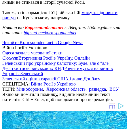
якими не стикався в історії сучасної Росії.
Також, за інформацією ГУР, війська РФ
можуть відновити
наступ
на Куп'янському напрямку.
Новини від
Корреспондент.net
в Telegram. Підписуйтесь на
наш канал
https://t.me/korrespondentnet
Читайте Korrespondent.net в Google News
Війна Росії з Україною
Одеса зазнала масованої атаки
Сюжет
Вторгнення Росії в Україну. Онлайн
Зеленський про українську балістику: Буде, але є "але"
Десятки тисяч військових КНДР вчитимуться на війні в
Україні - Зеленський
Зеленський оцінив гарантії США і долю Донбасу
СПЕЦТЕМА:
Війна Росії з Україною
ТЕГИ:
Минобороны
,
Херсонская область
,
разведка
,
ВСУ
Якщо ви помітили помилку, виділіть необхідний текст і
натисніть Ctrl + Enter, щоб повідомити про це редакцію.