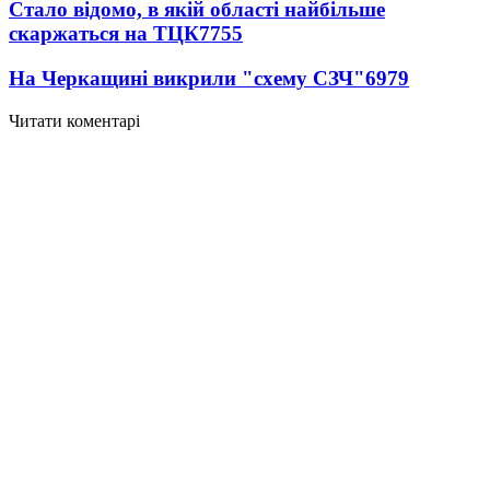
Стало відомо, в якій області найбільше
скаржаться на ТЦК
7755
На Черкащині викрили "схему СЗЧ"
6979
Читати коментарі