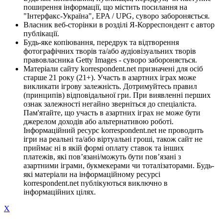
поширення інформації, що містить посилання на
"Інтерфакс-Україна", EPA / UPG, суворо забороняється.
Власник веб-сторінки в розділі Я-Корреспондент є автор
публікації.
Будь-яке копіювання, передрук та відтворення
фотографічних творів та/або аудіовізуальних творів
правовласника Getty Images - суворо забороняється.
Матеріали сайту korrespondent.net призначені для осіб
старше 21 року (21+). Участь в азартних іграх може
викликати ігрову залежність. Дотримуйтесь правил
(принципів) відповідальної гри. При виявленні перших
ознак залежності негайно зверніться до спеціаліста.
Пам'ятайте, що участь в азартних іграх не може бути
джерелом доходів або альтернативою роботі.
Інформаційний ресурс korrespondent.net не проводить
ігри на реальні та/або віртуальні гроші, також сайт не
приймає ні в якій формі оплату ставок та інших
платежів, які пов’язані/можуть бути пов’язані з
азартними іграми, букмекерами чи тоталізаторами. Будь-
які матеріали на інформаційному ресурсі
korrespondent.net публікуються виключно в
інформаційних цілях.
X