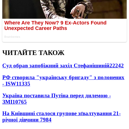
ЧИТАЙТЕ ТАКОЖ
Суд обрав запобіжний захід Стефанішиній
22242
РФ створила "українську бригаду" з полонених
- ISW
11335
Україна поставила Путіна перед дилемою -
ЗМІ
10765
На Київщині сталося групове зґвалтування 21-
річної дівчини
7984