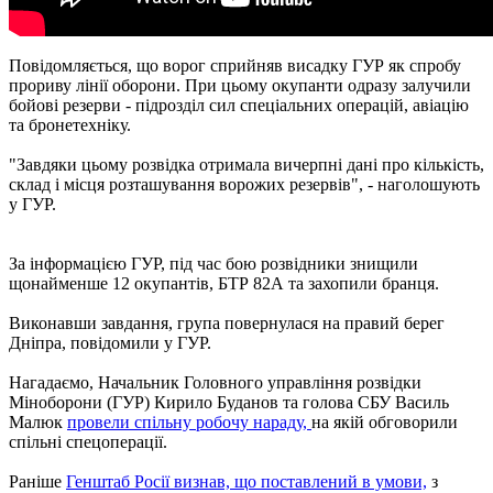
Повідомляється, що ворог сприйняв висадку ГУР як спробу
прориву лінії оборони. При цьому окупанти одразу залучили
бойові резерви - підрозділ сил спеціальних операцій, авіацію
та бронетехніку.
"Завдяки цьому розвідка отримала вичерпні дані про кількість,
склад і місця розташування ворожих резервів", - наголошують
у ГУР.
За інформацією ГУР, під час бою розвідники знищили
щонайменше 12 окупантів, БТР 82А та захопили бранця.
Виконавши завдання, група повернулася на правий берег
Дніпра, повідомили у ГУР.
Нагадаємо, Начальник Головного управління розвідки
Міноборони (ГУР) Кирило Буданов та голова СБУ Василь
Малюк
провели спільну робочу нараду,
на якій обговорили
спільні спецоперації.
Раніше
Генштаб Росії визнав, що поставлений в умови,
з