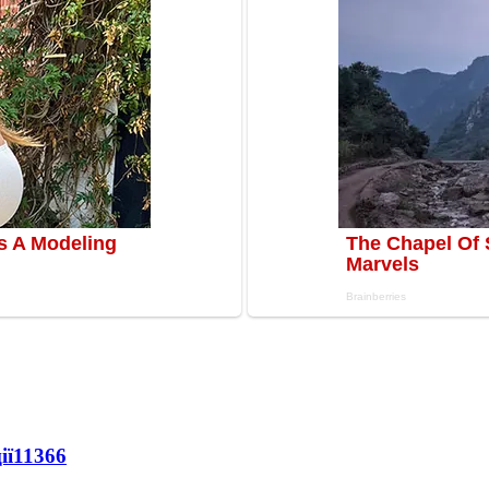
ії
11366