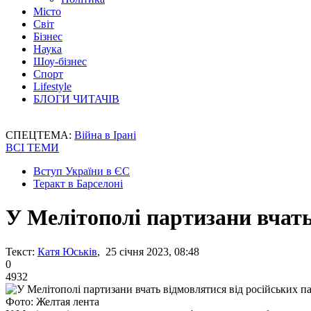
Місто
Світ
Бізнес
Наука
Шоу-бізнес
Спорт
Lifestyle
БЛОГИ ЧИТАЧІВ
СПЕЦТЕМА:
Війна в Ірані
ВСІ ТЕМИ
Вступ України в ЄС
Теракт в Барселоні
У Мелітополі партизани вчать
Текст:
Катя Юськів
, 25 січня 2023, 08:48
0
4932
Фото: Желтая лента