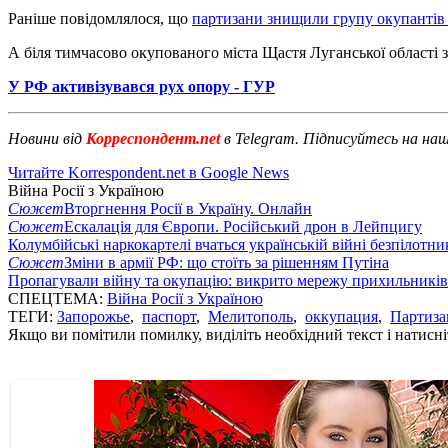
Раніше повідомлялося, що
партизани знищили групу окупантів
А біля тимчасово окупованого міста Щастя Луганської област
У РФ активізувався рух опору - ГУР
Новини від
Корреспондент.net
в Telegram. Підписуйтесь на на
Читайте Korrespondent.net в Google News
Війна Росії з Україною
Сюжет
Вторгнення Росії в Україну. Онлайн
Сюжет
Ескалація для Європи. Російський дрон в Лейпцигу
Колумбійські наркокартелі вчаться українській війні безпілотни
Сюжет
Зміни в армії РФ: що стоїть за рішенням Путіна
Пропагували війну та окупацію: викрито мережу прихильникі
СПЕЦТЕМА:
Війна Росії з Україною
ТЕГИ:
Запорожье
,
паспорт
,
Мелитополь
,
оккупация
,
Партиз
Якщо ви помітили помилку, виділіть необхідний текст і натисніт