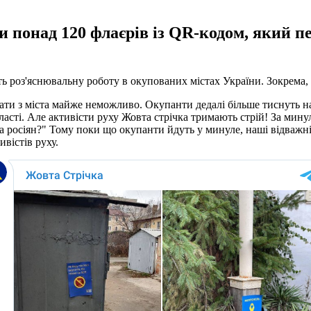
 понад 120 флаєрів із QR-кодом, який п
ь роз'яснювальну роботу в окупованих містах України. Зокрема,
ати з міста майже неможливо. Окупанти дедалі більше тиснуть н
асті. Але активісти руху Жовта стрічка тримають стрій! За мину
росіян?" Тому поки що окупанти йдуть у минуле, наші відважні 
вістів руху.