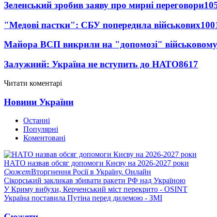
Зеленський зробив заяву про мирні переговори
10
"Медові пастки": СБУ попередила військових
100
Майора ВСП викрили на "допомозі" військовому
Залужний: Україна не вступить до НАТО
8617
Читати коментарі
Новини України
Останні
Популярні
Коментовані
НАТО назвав обсяг допомоги Києву на 2026-2027 роки
Сюжет
Вторгнення Росії в Україну. Онлайн
Сікорський закликав збивати ракети РФ над Україною
У Криму вибухи, Керченський міст перекрито - OSINT
Україна поставила Путіна перед дилемою - ЗМІ
Сюжети