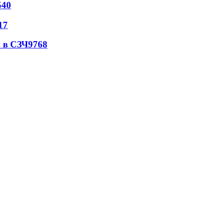
540
17
 в СЗЧ
9768