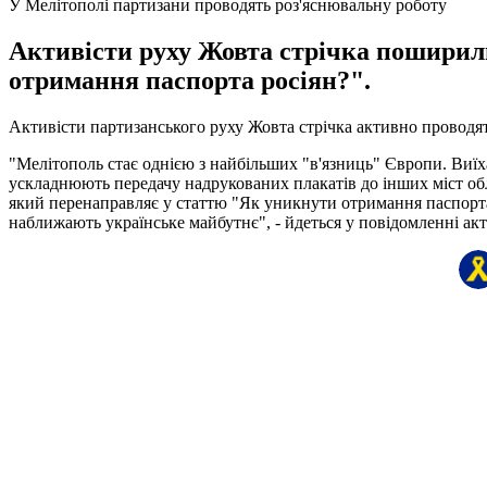
У Мелітополі партизани проводять роз'яснювальну роботу
Активісти руху Жовта стрічка поширили
отримання паспорта росіян?".
Активісти партизанського руху Жовта стрічка активно проводят
"Мелітополь стає однією з найбільших "в'язниць" Європи. Виїх
ускладнюють передачу надрукованих плакатів до інших міст обл
який перенаправляє у статтю "Як уникнути отримання паспорта 
наближають українське майбутнє", - йдеться у повідомленні акти