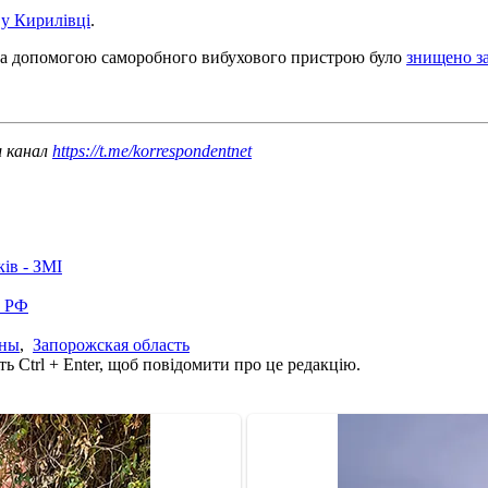
 у Кирилівці
.
і за допомогою саморобного вибухового пристрою було
знищено з
ш канал
https://t.me/korrespondentnet
ків - ЗМІ
в РФ
аны
,
Запорожская область
ь Ctrl + Enter, щоб повідомити про це редакцію.