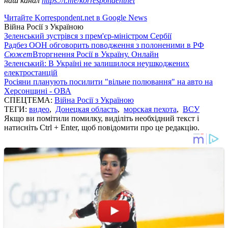
наш канал
https://t.me/korrespondentnet
Читайте Korrespondent.net в Google News
Війна Росії з Україною
Зеленський зустрівся з прем'єр-міністром Сербії
Радбез ООН обговорить поводження з полоненими в РФ
Сюжет
Вторгнення Росії в Україну. Онлайн
Зеленський: В Україні не залишилося неушкоджених
електростанцій
Росіяни планують посилити "вільне полювання" на авто на
Херсонщині - ОВА
СПЕЦТЕМА:
Війна Росії з Україною
ТЕГИ:
видео
,
Донецкая область
,
морская пехота
,
ВСУ
Якщо ви помітили помилку, виділіть необхідний текст і
натисніть Ctrl + Enter, щоб повідомити про це редакцію.