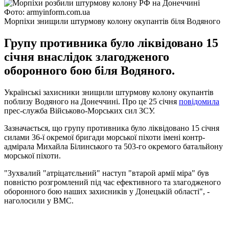
Фото: armyinform.com.ua
Морпіхи знищили штурмову колону окупантів біля Водяного
Групу противника було ліквідовано 15
січня внаслідок злагодженого
оборонного бою біля Водяного.
Українські захисники знищили штурмову колону окупантів
поблизу Водяного на Донеччині. Про це 25 січня
повідомила
прес-служба Військово-Морських сил ЗСУ.
Зазначається, що групу противника було ліквідовано 15 січня
силами 36-ї окремої бригади морської піхоти імені контр-
адмірала Михайла Білинського та 503-го окремого батальйону
морської піхоти.
"Зухвалий "атріцатєльний" наступ "втарой армії міра" був
повністю розгромлений під час ефективного та злагодженого
оборонного бою наших захисників у Донецькій області", -
наголосили у ВМС.