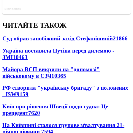
ЧИТАЙТЕ ТАКОЖ
Суд обрав запобіжний захід Стефанішиній
21866
Україна поставила Путіна перед дилемою -
ЗМІ
10463
Майора ВСП викрили на "допомозі"
військовому в СЗЧ
10365
РФ створила "українську бригаду" з полонених
- ISW
9159
Київ про рішення Швеції щодо судна: Це
прецедент
7620
На Київщині сталося групове зґвалтування 21-
річної дівчини
7594