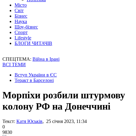
Місто
Світ
Бізнес
Наука
Шоу-бізнес
Спорт
Lifestyle
БЛОГИ ЧИТАЧІВ
СПЕЦТЕМА:
Війна в Ірані
ВСІ ТЕМИ
Вступ України в ЄС
Теракт в Барселоні
Морпіхи розбили штурмову
колону РФ на Донеччині
Текст:
Катя Юськів
, 25 січня 2023, 11:34
0
9830