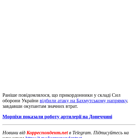
Раніше повідомлялося, що прикордонники у складі Сил
оборони України
відбили атаку на Бахмутському напрямку
,
завдавши окупантам значних втрат.
Морпіхи показали роботу артилерії на Донеччині
Новини від
Корреспондент.net
в Telegram. Підписуйтесь на