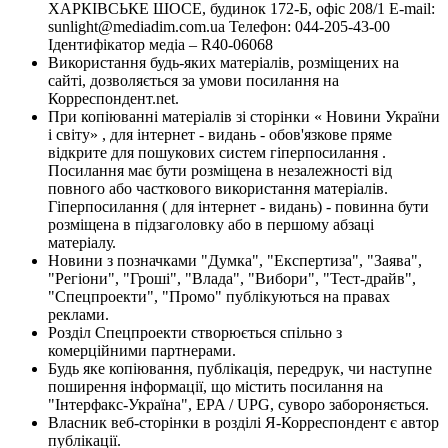
ХАРКІВСЬКЕ ШОСЕ, будинок 172-Б, офіс 208/1 E-mail:
sunlight@mediadim.com.ua
Телефон: 044-205-43-00
Ідентифікатор медіа – R40-06068
Використання будь-яких матеріалів, розміщених на
сайті, дозволяється за умови посилання на
Корреспондент.net.
При копіюванні матеріалів зі сторінки « Новини України
і світу» , для інтернет - видань - обов'язкове пряме
відкрите для пошукових систем гіперпосилання .
Посилання має бути розміщена в незалежності від
повного або часткового використання матеріалів.
Гіперпосилання ( для інтернет - видань) - повинна бути
розміщена в підзаголовку або в першому абзаці
матеріалу.
Новини з позначками "Думка", "Експертиза", "Заява",
"Регіони", "Гроші", "Влада", "Вибори", "Тест-драйв",
"Спецпроекти", "Промо" публікуються на правах
реклами.
Розділ Спецпроекти створюється спільно з
комерційними партнерами.
Будь яке копіювання, публікація, передрук, чи наступне
поширення інформації, що містить посилання на
"Інтерфакс-Україна", EPA / UPG, суворо забороняється.
Власник веб-сторінки в розділі Я-Корреспондент є автор
публікації.