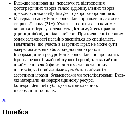
Будь-яке копіювання, передрук та відтворення
фотографічних творів та/або аудіовізуальних творів
правовласника Getty Images - суворо забороняється.
Матеріали сайту korrespondent.net призначені для осіб
старше 21 року (21+). Участь в азартних іграх може
викликати ігрову залежність. Дотримуйтесь правил
(принципів) відповідальної гри. При виявленні перших
ознак залежності негайно зверніться до спеціаліста.
Пам'ятайте, що участь в азартних іграх не може бути
джерелом доходів або альтернативою роботі.
Інформаційний ресурс korrespondent.net не проводить
ігри на реальні та/або віртуальні гроші, також сайт не
приймає ні в якій формі оплату ставок та інших
платежів, які пов’язані/можуть бути пов’язані з
азартними іграми, букмекерами чи тоталізаторами. Будь-
які матеріали на інформаційному ресурсі
korrespondent.net публікуються виключно в
інформаційних цілях.
X
Ошибка