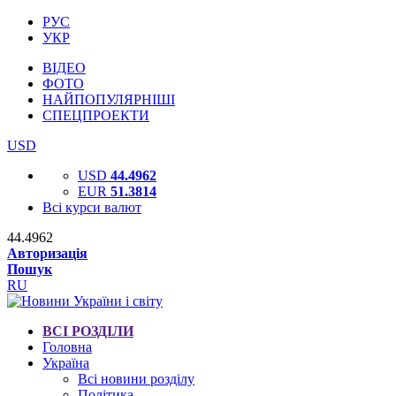
РУС
УКР
ВІДЕО
ФОТО
НАЙПОПУЛЯРНІШІ
СПЕЦПРОЕКТИ
USD
USD
44.4962
EUR
51.3814
Всі курси валют
44.4962
Авторизація
Пошук
RU
ВСІ РОЗДІЛИ
Головна
Україна
Всі новини розділу
Політика