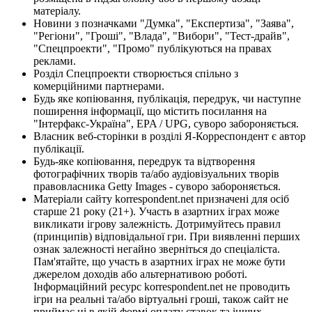
матеріалу.
Новини з позначками "Думка", "Експертиза", "Заява",
"Регіони", "Гроші", "Влада", "Вибори", "Тест-драйв",
"Спецпроекти", "Промо" публікуються на правах
реклами.
Розділ Спецпроекти створюється спільно з
комерційними партнерами.
Будь яке копіювання, публікація, передрук, чи наступне
поширення інформації, що містить посилання на
"Інтерфакс-Україна", EPA / UPG, суворо забороняється.
Власник веб-сторінки в розділі Я-Корреспондент є автор
публікації.
Будь-яке копіювання, передрук та відтворення
фотографічних творів та/або аудіовізуальних творів
правовласника Getty Images - суворо забороняється.
Матеріали сайту korrespondent.net призначені для осіб
старше 21 року (21+). Участь в азартних іграх може
викликати ігрову залежність. Дотримуйтесь правил
(принципів) відповідальної гри. При виявленні перших
ознак залежності негайно зверніться до спеціаліста.
Пам'ятайте, що участь в азартних іграх не може бути
джерелом доходів або альтернативою роботі.
Інформаційний ресурс korrespondent.net не проводить
ігри на реальні та/або віртуальні гроші, також сайт не
приймає ні в якій формі оплату ставок та інших