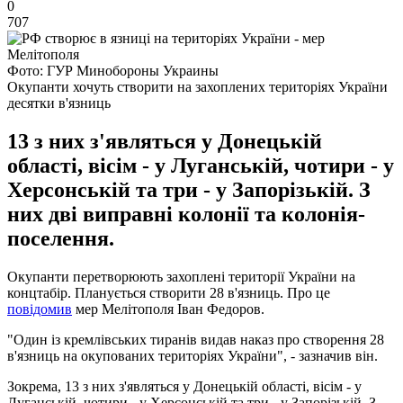
0
707
Фото: ГУР Минобороны Украины
Окупанти хочуть створити на захоплених територіях України
десятки в'язниць
13 з них з'являться у Донецькій
області, вісім - у Луганській, чотири - у
Херсонській та три - у Запорізькій. З
них дві виправні колонії та колонія-
поселення.
Окупанти перетворюють захоплені території України на
концтабір. Планується створити 28 в'язниць. Про це
повідомив
мер Мелітополя Іван Федоров.
"Один із кремлівських тиранів видав наказ про створення 28
в'язниць на окупованих територіях України", - зазначив він.
Зокрема, 13 з них з'являться у Донецькій області, вісім - у
Луганській, чотири - у Херсонській та три - у Запорізькій. З