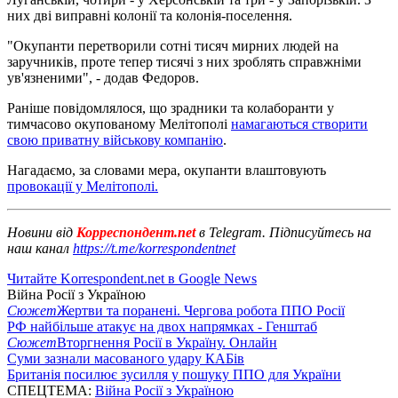
них дві виправні колонії та колонія-поселення.
"Окупанти перетворили сотні тисяч мирних людей на
заручників, проте тепер тисячі з них зроблять справжніми
ув'язненими", - додав Федоров.
Раніше повідомлялося, що зрадники та колаборанти у
тимчасово окупованому Мелітополі
намагаються створити
свою приватну військову компанію
.
Нагадаємо, за словами мера, окупанти влаштовують
провокації у Мелітополі.
Новини від
Корреспондент.net
в Telegram. Підписуйтесь на
наш канал
https://t.me/korrespondentnet
Читайте Korrespondent.net в Google News
Війна Росії з Україною
Сюжет
Жертви та поранені. Чергова робота ППО Росії
РФ найбільше атакує на двох напрямках - Генштаб
Сюжет
Вторгнення Росії в Україну. Онлайн
Суми зазнали масованого удару КАБів
Британія посилює зусилля у пошуку ППО для України
СПЕЦТЕМА:
Війна Росії з Україною