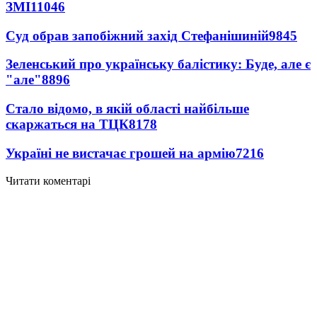
ЗМІ
11046
Суд обрав запобіжний захід Стефанішиній
9845
Зеленський про українську балістику: Буде, але є
"але"
8896
Стало відомо, в якій області найбільше
скаржаться на ТЦК
8178
Україні не вистачає грошей на армію
7216
Читати коментарі