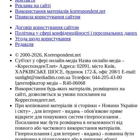
Реклама на сайті
Використання матеріалів korrespondent.net
Правила користування сайтом
Договір користування сайтом
Політика у сфері конфіденційності і персональних даних
Угода щодо користування
Редакція
© 2000-2026, Korrespondent.net
Суб'єкт у сфері онлайн-медіа Назва онлайн-медіа –
«КореспонденТ.net» Адреса: 02091, місто Київ,
ХАРКІВСЬКЕ ШОСЕ, будинок 172-Б, офіс 208/1 E-mail:
sunlight@mediadim.com.ua
Телефон: 044-205-43-00
Ідентифікатор медіа – R40-06068
Використання будь-яких матеріалів, розміщених на
сайті, дозволяється за умови посилання на
Корреспондент.net.
При копіюванні матеріалів зі сторінки « Новини України
і світу» , для інтернет - видань - обов'язкове пряме
відкрите для пошукових систем гіперпосилання .
Посилання має бути розміщена в незалежності від
повного або часткового використання матеріалів.
Гіперпосилання ( для інтернет - видань) - повинна бути
розміщена в підзаголовку або в першому абзаці