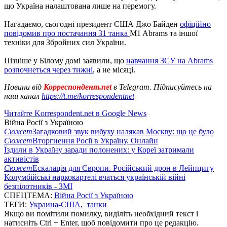
що Україна налаштована лише на перемогу.
Нагадаємо, сьогодні президент США Джо Байден
офіційно
повідомив про постачання 31 танка
M1 Abrams та іншої
техніки для Збройних сил України.
Пізніше у Білому домі заявили, що
навчання ЗСУ на Abrams
розпочнеться через тижні
, а не місяці.
Новини від
Корреспондент.net
в Telegram. Підписуйтесь на
наш канал
https://t.me/korrespondentnet
Читайте Korrespondent.net в Google News
Війна Росії з Україною
Сюжет
Загадковий звук вибуху налякав Москву: що це було
Сюжет
Вторгнення Росії в Україну. Онлайн
Їздили в Україну заради полонених: у Кореї затримали
активістів
Сюжет
Ескалація для Європи. Російський дрон в Лейпцигу
Колумбійські наркокартелі вчаться українській війні
безпілотників - ЗМІ
СПЕЦТЕМА:
Війна Росії з Україною
ТЕГИ:
Украина-США
,
танки
Якщо ви помітили помилку, виділіть необхідний текст і
натисніть Ctrl + Enter, щоб повідомити про це редакцію.