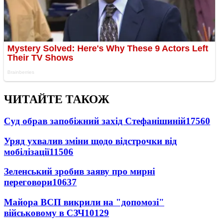
ЧИТАЙТЕ ТАКОЖ
Суд обрав запобіжний захід Стефанішиній
17560
Уряд ухвалив зміни щодо відстрочки від
мобілізації
11506
Зеленський зробив заяву про мирні
переговори
10637
Майора ВСП викрили на "допомозі"
військовому в СЗЧ
10129