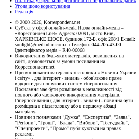
Політика у сфері конфіденційності і персональних даних
Угода щодо користування
Редакція
© 2000-2026, Korrespondent.net
Суб'єкт у сфері онлайн-медіа Назва онлайн-медіа –
«КореспонденТ.net» Адреса: 02091, місто Київ,
ХАРКІВСЬКЕ ШОСЕ, будинок 172-Б, офіс 208/1 E-mail:
sunlight@mediadim.com.ua
Телефон: 044-205-43-00
Ідентифікатор медіа – R40-06068
Використання будь-яких матеріалів, розміщених на
сайті, дозволяється за умови посилання на
Корреспондент.net.
При копіюванні матеріалів зі сторінки « Новини України
і світу» , для інтернет - видань - обов'язкове пряме
відкрите для пошукових систем гіперпосилання .
Посилання має бути розміщена в незалежності від
повного або часткового використання матеріалів.
Гіперпосилання ( для інтернет - видань) - повинна бути
розміщена в підзаголовку або в першому абзаці
матеріалу.
Новини з позначками "Думка", "Експертиза", "Заява",
"Регіони", "Гроші", "Влада", "Вибори", "Тест-драйв",
"Спецпроекти", "Промо" публікуються на правах
реклами.