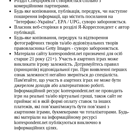
Розділ Спецпроекти створюється спільно з
комерційними партнерами.
Будь яке копіювання, публікація, передрук, чи наступне
поширення інформації, що містить посилання на
"Інтерфакс-Україна", EPA / UPG, суворо забороняється.
Власник веб-сторінки в розділі Я-Корреспондент є автор
публікації.
Будь-яке копіювання, передрук та відтворення
фотографічних творів та/або аудіовізуальних творів
правовласника Getty Images - суворо забороняється.
Матеріали сайту korrespondent.net призначені для осіб
старше 21 року (21+). Участь в азартних іграх може
викликати ігрову залежність. Дотримуйтесь правил
(принципів) відповідальної гри. При виявленні перших
ознак залежності негайно зверніться до спеціаліста.
Пам'ятайте, що участь в азартних іграх не може бути
джерелом доходів або альтернативою роботі.
Інформаційний ресурс korrespondent.net не проводить
ігри на реальні та/або віртуальні гроші, також сайт не
приймає ні в якій формі оплату ставок та інших
платежів, які пов’язані/можуть бути пов’язані з
азартними іграми, букмекерами чи тоталізаторами. Будь-
які матеріали на інформаційному ресурсі
korrespondent.net публікуються виключно в
інформаційних цілях.