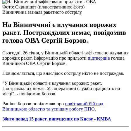
Фото: Скриншот (иллюстративное фото)
Вінниччина зазнала ракетного обстрілу
На Вінниччині є влучання ворожих
ракет. Постраждалих немає, повідомив
голова ОВА Сергій Борзов.
Сьогодні, 26 січня, у Вінницькій області зафіксовано влучання
ворожих ракет. Інформацію про прильоти
підтвердив
голова
Вінницької ОВА Сергій Борзов.
Повідомляється, що внаслідок обстрілу ніхто не постраждав.
"У Вінницькій області є влучання ворожих ракет.
Постраждалих немає. Усі оперативні служби працюють на
місці", - повідомив Борзов.
Раніше Борзов повідомляв про
повітряний бій над
Вінницькою областю та успішну роботу ППО
.
Збито понад 15 ракет, випущених по Києву - КМВА