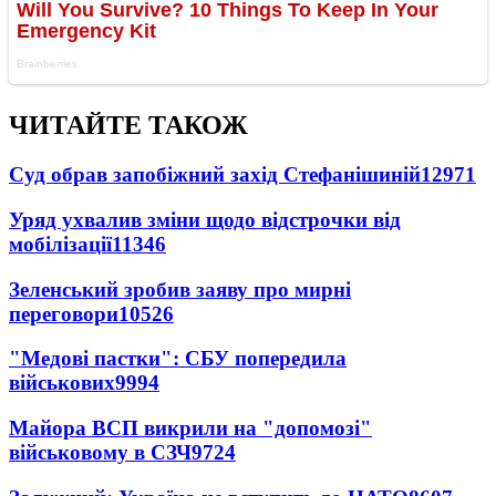
ЧИТАЙТЕ ТАКОЖ
Суд обрав запобіжний захід Стефанішиній
12971
Уряд ухвалив зміни щодо відстрочки від
мобілізації
11346
Зеленський зробив заяву про мирні
переговори
10526
"Медові пастки": СБУ попередила
військових
9994
Майора ВСП викрили на "допомозі"
військовому в СЗЧ
9724