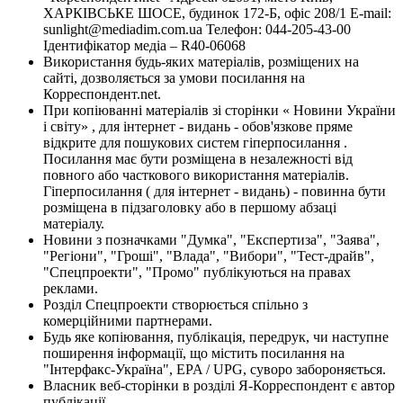
ХАРКІВСЬКЕ ШОСЕ, будинок 172-Б, офіс 208/1 E-mail:
sunlight@mediadim.com.ua
Телефон: 044-205-43-00
Ідентифікатор медіа – R40-06068
Використання будь-яких матеріалів, розміщених на
сайті, дозволяється за умови посилання на
Корреспондент.net.
При копіюванні матеріалів зі сторінки « Новини України
і світу» , для інтернет - видань - обов'язкове пряме
відкрите для пошукових систем гіперпосилання .
Посилання має бути розміщена в незалежності від
повного або часткового використання матеріалів.
Гіперпосилання ( для інтернет - видань) - повинна бути
розміщена в підзаголовку або в першому абзаці
матеріалу.
Новини з позначками "Думка", "Експертиза", "Заява",
"Регіони", "Гроші", "Влада", "Вибори", "Тест-драйв",
"Спецпроекти", "Промо" публікуються на правах
реклами.
Розділ Спецпроекти створюється спільно з
комерційними партнерами.
Будь яке копіювання, публікація, передрук, чи наступне
поширення інформації, що містить посилання на
"Інтерфакс-Україна", EPA / UPG, суворо забороняється.
Власник веб-сторінки в розділі Я-Корреспондент є автор
публікації.