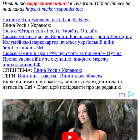
Новини від
Корреспондент.net
в Telegram. Підписуйтесь на
наш канал
https://t.me/korrespondentnet
Читайте Korrespondent.net в Google News
Війна Росії з Україною
Сюжет
Вторгнення Росії в Україну. Онлайн
Сюжет
Ескалація для Європи. Російський дрон в Лейпцигу
Колумбійські наркокартелі вчаться українській війні
безпілотників - ЗМІ
Сюжет
Зміни в армії РФ: що стоїть за рішенням Путіна
Пропагували війну та окупацію: викрито мережу
прихильників РФ
СПЕЦТЕМА:
Війна Росії з Україною
ТЕГИ:
Винница
,
ракеты
,
Винницкая область
Якщо ви помітили помилку, виділіть необхідний текст і
натисніть Ctrl + Enter, щоб повідомити про це редакцію.