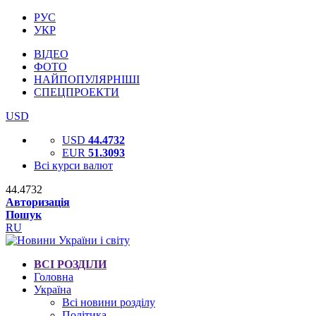
РУС
УКР
ВІДЕО
ФОТО
НАЙПОПУЛЯРНІШІ
СПЕЦПРОЕКТИ
USD
USD
44.4732
EUR
51.3093
Всі курси валют
44.4732
Авторизація
Пошук
RU
ВСІ РОЗДІЛИ
Головна
Україна
Всі новини розділу
Політика