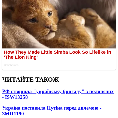
ЧИТАЙТЕ ТАКОЖ
РФ створила "українську бригаду" з полонених
- ISW
13258
Україна поставила Путіна перед дилемою -
ЗМІ
11190