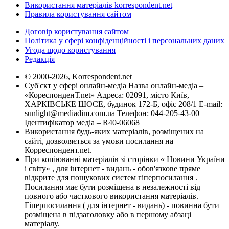
Використання матеріалів korrespondent.net
Правила користування сайтом
Договір користування сайтом
Політика у сфері конфіденційності і персональних даних
Угода щодо користування
Редакція
© 2000-2026, Korrespondent.net
Суб'єкт у сфері онлайн-медіа Назва онлайн-медіа –
«КореспонденТ.net» Адреса: 02091, місто Київ,
ХАРКІВСЬКЕ ШОСЕ, будинок 172-Б, офіс 208/1 E-mail:
sunlight@mediadim.com.ua
Телефон: 044-205-43-00
Ідентифікатор медіа – R40-06068
Використання будь-яких матеріалів, розміщених на
сайті, дозволяється за умови посилання на
Корреспондент.net.
При копіюванні матеріалів зі сторінки « Новини України
і світу» , для інтернет - видань - обов'язкове пряме
відкрите для пошукових систем гіперпосилання .
Посилання має бути розміщена в незалежності від
повного або часткового використання матеріалів.
Гіперпосилання ( для інтернет - видань) - повинна бути
розміщена в підзаголовку або в першому абзаці
матеріалу.