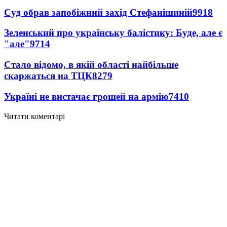
Суд обрав запобіжний захід Стефанішиній
9918
Зеленський про українську балістику: Буде, але є
"але"
9714
Стало відомо, в якій області найбільше
скаржаться на ТЦК
8279
Україні не вистачає грошей на армію
7410
Читати коментарі