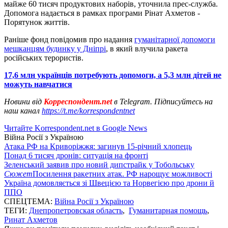
майже 60 тисяч продуктових наборів, уточнила прес-служба.
Допомога надається в рамках програми Рінат Ахметов -
Порятунок життів.
Раніше фонд повідомив про надання
гуманітарної допомоги
мешканцям будинку у Дніпрі
, в який влучила ракета
російських терористів.
17,6 млн українців потребують допомоги, а 5,3 млн дітей не
можуть навчатися
Новини від
Корреспондент.net
в Telegram. Підписуйтесь на
наш канал
https://t.me/korrespondentnet
Читайте Korrespondent.net в Google News
Війна Росії з Україною
Атака РФ на Криворіжжя: загинув 15-річний хлопець
Понад 6 тисяч дронів: ситуація на фронті
Зеленський заявив про новий дипстрайк у Тобольську
Сюжет
Посилення ракетних атак. РФ нарощує можливості
Україна домовляється зі Швецією та Норвегією про дрони й
ППО
СПЕЦТЕМА:
Війна Росії з Україною
ТЕГИ:
Днепропетровская область
,
Гуманитарная помощь
,
Ринат Ахметов