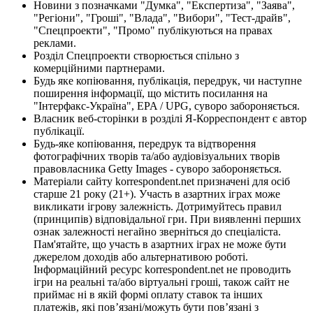
Новини з позначками "Думка", "Експертиза", "Заява",
"Регіони", "Гроші", "Влада", "Вибори", "Тест-драйв",
"Спецпроекти", "Промо" публікуються на правах
реклами.
Розділ Спецпроекти створюється спільно з
комерційними партнерами.
Будь яке копіювання, публікація, передрук, чи наступне
поширення інформації, що містить посилання на
"Інтерфакс-Україна", EPA / UPG, суворо забороняється.
Власник веб-сторінки в розділі Я-Корреспондент є автор
публікації.
Будь-яке копіювання, передрук та відтворення
фотографічних творів та/або аудіовізуальних творів
правовласника Getty Images - суворо забороняється.
Матеріали сайту korrespondent.net призначені для осіб
старше 21 року (21+). Участь в азартних іграх може
викликати ігрову залежність. Дотримуйтесь правил
(принципів) відповідальної гри. При виявленні перших
ознак залежності негайно зверніться до спеціаліста.
Пам'ятайте, що участь в азартних іграх не може бути
джерелом доходів або альтернативою роботі.
Інформаційний ресурс korrespondent.net не проводить
ігри на реальні та/або віртуальні гроші, також сайт не
приймає ні в якій формі оплату ставок та інших
платежів, які пов’язані/можуть бути пов’язані з