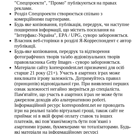
"Спецпроекти", "Промо" публікуються на правах
реклами.
Розділ Спецпроекти створюється спільно з
комерційними партнерами.
Будь яке копіювання, публікація, передрук, чи наступне
поширення інформації, що містить посилання на
"Інтерфакс-Україна", EPA / UPG, суворо забороняється.
Власник веб-сторінки в розділі Я-Корреспондент є автор
публікації.
Будь-яке копіювання, передрук та відтворення
фотографічних творів та/або аудіовізуальних творів
правовласника Getty Images - суворо забороняється.
Матеріали сайту korrespondent.net призначені для осіб
старше 21 року (21+). Участь в азартних іграх може
викликати ігрову залежність. Дотримуйтесь правил
(принципів) відповідальної гри. При виявленні перших
ознак залежності негайно зверніться до спеціаліста.
Пам'ятайте, що участь в азартних іграх не може бути
джерелом доходів або альтернативою роботі.
Інформаційний ресурс korrespondent.net не проводить
ігри на реальні та/або віртуальні гроші, також сайт не
приймає ні в якій формі оплату ставок та інших
платежів, які пов’язані/можуть бути пов’язані з
азартними іграми, букмекерами чи тоталізаторами. Будь-
які матеріали на інформаційному ресурсі