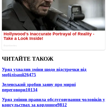
ЧИТАЙТЕ ТАКОЖ
Уряд ухвалив зміни щодо відстрочки від
мобілізації
26475
Зеленський зробив заяву про мирні
переговори
10134
Уряд змінив правила обслуговування чоловіків у
консульствах за кордоном
9812