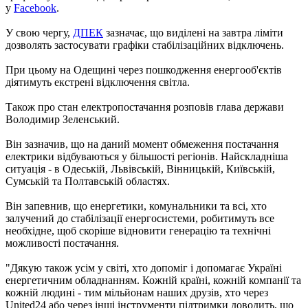
у
Facebook
.
У свою чергу,
ДПЕК
зазначає, що виділені на завтра ліміти
дозволять застосувати графіки стабілізаційних відключень.
При цьому на Одещині через пошкодження енергооб'єктів
діятимуть екстрені відключення світла.
Також про стан електропостачання розповів глава держави
Володимир Зеленський.
Він зазначив, що на даний момент обмеження постачання
електрики відбуваються у більшості регіонів. Найскладніша
ситуація - в Одеській, Львівській, Вінницькій, Київській,
Сумській та Полтавській областях.
Він запевнив, що енергетики, комунальники та всі, хто
залучений до стабілізації енергосистеми, робитимуть все
необхідне, щоб скоріше відновити генерацію та технічні
можливості постачання.
"Дякую також усім у світі, хто допоміг і допомагає Україні
енергетичним обладнанням. Кожній країні, кожній компанії та
кожній людині - тим мільйонам наших друзів, хто через
United24 або через інші інструменти підтримки доводить, що