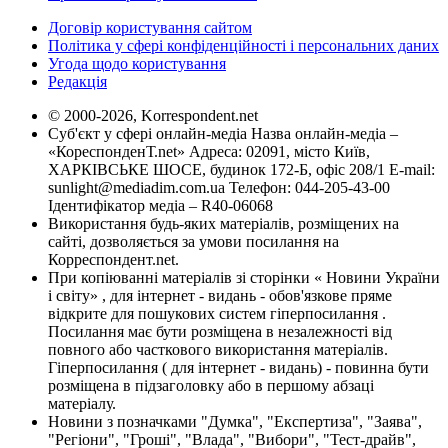
Договір користування сайтом
Політика у сфері конфіденційності і персональних даних
Угода щодо користування
Редакція
© 2000-2026, Korrespondent.net
Суб'єкт у сфері онлайн-медіа Назва онлайн-медіа –
«КореспонденТ.net» Адреса: 02091, місто Київ,
ХАРКІВСЬКЕ ШОСЕ, будинок 172-Б, офіс 208/1 E-mail:
sunlight@mediadim.com.ua
Телефон: 044-205-43-00
Ідентифікатор медіа – R40-06068
Використання будь-яких матеріалів, розміщених на
сайті, дозволяється за умови посилання на
Корреспондент.net.
При копіюванні матеріалів зі сторінки « Новини України
і світу» , для інтернет - видань - обов'язкове пряме
відкрите для пошукових систем гіперпосилання .
Посилання має бути розміщена в незалежності від
повного або часткового використання матеріалів.
Гіперпосилання ( для інтернет - видань) - повинна бути
розміщена в підзаголовку або в першому абзаці
матеріалу.
Новини з позначками "Думка", "Експертиза", "Заява",
"Регіони", "Гроші", "Влада", "Вибори", "Тест-драйв",