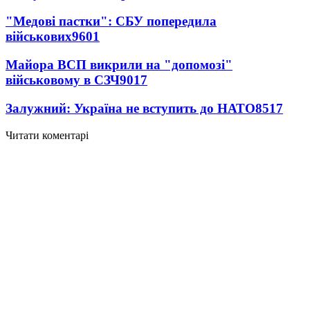
"Медові пастки": СБУ попередила
військових
9601
Майора ВСП викрили на "допомозі"
військовому в СЗЧ
9017
Залужний: Україна не вступить до НАТО
8517
Читати коментарі