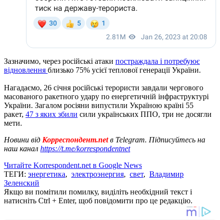
Зазначимо, через російські атаки
постраждала і потребуює
відновлення
близько 75% усієї теплової генерації України.
Нагадаємо, 26 січня російські терористи завдали чергового
масованого ракетного удару по енергетичній інфраструктурі
України. Загалом росіяни випустили Україною країні 55
ракет,
47 з яких збили
сили українських ППО, три не досягли
мети.
Новини від
Корреспондент.net
в Telegram. Підписуйтесь на
наш канал
https://t.me/korrespondentnet
Читайте Korrespondent.net в Google News
ТЕГИ:
энергетика
,
электроэнергия
,
свет
,
Владимир
Зеленский
Якщо ви помітили помилку, виділіть необхідний текст і
натисніть Ctrl + Enter, щоб повідомити про це редакцію.