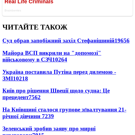
ЧИТАЙТЕ ТАКОЖ
Суд обрав запобіжний захід Стефанішиній
19656
Майора ВСП викрили на "допомозі"
військовому в СЗЧ
10264
Україна поставила Путіна перед дилемою -
ЗМІ
10218
Київ про рішення Швеції щодо судна: Це
прецедент
7562
На Київщині сталося групове зґвалтування 21-
річної дівчини
7239
Зеленський зробив заяву про мирні