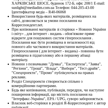
ХАРКІВСЬКЕ ШОСЕ, будинок 172-Б, офіс 208/1 E-mail:
sunlight@mediadim.com.ua
Телефон: 044-205-43-00
Ідентифікатор медіа – R40-06068
Використання будь-яких матеріалів, розміщених на
сайті, дозволяється за умови посилання на
Корреспондент.net.
При копіюванні матеріалів зі сторінки « Новини України
і світу» , для інтернет - видань - обов'язкове пряме
відкрите для пошукових систем гіперпосилання .
Посилання має бути розміщена в незалежності від
повного або часткового використання матеріалів.
Гіперпосилання ( для інтернет - видань) - повинна бути
розміщена в підзаголовку або в першому абзаці
матеріалу.
Новини з позначками "Думка", "Експертиза", "Заява",
"Регіони", "Гроші", "Влада", "Вибори", "Тест-драйв",
"Спецпроекти", "Промо" публікуються на правах
реклами.
Розділ Спецпроекти створюється спільно з
комерційними партнерами.
Будь яке копіювання, публікація, передрук, чи наступне
поширення інформації, що містить посилання на
"Інтерфакс-Україна", EPA / UPG, суворо забороняється.
Власник веб-сторінки в розділі Я-Корреспондент є автор
публікації.