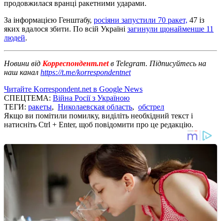
продовжилася вранці ракетними ударами.
За інформацією Генштабу,
росіяни запустили 70 ракет,
47 із
яких вдалося збити. По всій Україні
загинули щонайменше 11
людей
.
Новини від
Корреспондент.net
в Telegram. Підписуйтесь на
наш канал
https://t.me/korrespondentnet
Читайте Korrespondent.net в Google News
СПЕЦТЕМА:
Війна Росії з Україною
ТЕГИ:
ракеты
,
Николаевская область
,
обстрел
Якщо ви помітили помилку, виділіть необхідний текст і
натисніть Ctrl + Enter, щоб повідомити про це редакцію.