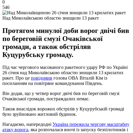
0
546
Над Миколаївською областю знищили 13 ракет
Протягом минулої доби ворог двічі бив
по береговій смузі Очаківської
громади, а також обстріляв
Куцурубську громаду.
Під час чергового масованого ракетного удару РФ по Україні
26 січня над Миколаївською областю знищили 13 крилатих
ракет. Про це
повідомив
голова ОВА Віталій Кім із
посиланням на повітряне командування Південь.
Він додав, що у четвер ворог двічі бив по береговій смузі
Очаківської громади, постраждалих немає.
Також внаслідок ворожих обстрілів у Куцурубській громаді
було зруйновано житловий будинок.
Нагадаємо, напередодні
Україна пережила чергову масштабну
атаку ворога
, яка розпочалася вночі із запуску безпілотників і