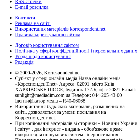
RSS-стрічки
E-mail розсилка
Контакти
Реклама на сайті
Використання матеріалів korrespondent.net
Правила користування сайтом
Договір користування сайтом
Політика у сфері конфіденційності і персональних даних
Угода щодо користування
Редакція
© 2000-2026, Korrespondent.net
Суб'єкт у сфері онлайн-медіа Назва онлайн-медіа –
«КореспонденТ.net» Адреса: 02091, місто Київ,
ХАРКІВСЬКЕ ШОСЕ, будинок 172-Б, офіс 208/1 E-mail:
sunlight@mediadim.com.ua
Телефон: 044-205-43-00
Ідентифікатор медіа – R40-06068
Використання будь-яких матеріалів, розміщених на
сайті, дозволяється за умови посилання на
Корреспондент.net.
При копіюванні матеріалів зі сторінки « Новини України
і світу» , для інтернет - видань - обов'язкове пряме
відкрите для пошукових систем гіперпосилання .