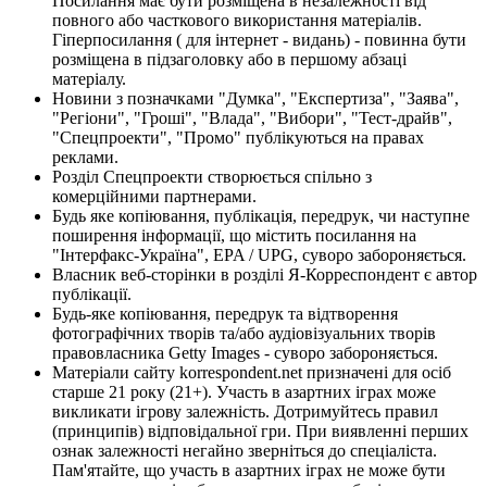
Посилання має бути розміщена в незалежності від
повного або часткового використання матеріалів.
Гіперпосилання ( для інтернет - видань) - повинна бути
розміщена в підзаголовку або в першому абзаці
матеріалу.
Новини з позначками "Думка", "Експертиза", "Заява",
"Регіони", "Гроші", "Влада", "Вибори", "Тест-драйв",
"Спецпроекти", "Промо" публікуються на правах
реклами.
Розділ Спецпроекти створюється спільно з
комерційними партнерами.
Будь яке копіювання, публікація, передрук, чи наступне
поширення інформації, що містить посилання на
"Інтерфакс-Україна", EPA / UPG, суворо забороняється.
Власник веб-сторінки в розділі Я-Корреспондент є автор
публікації.
Будь-яке копіювання, передрук та відтворення
фотографічних творів та/або аудіовізуальних творів
правовласника Getty Images - суворо забороняється.
Матеріали сайту korrespondent.net призначені для осіб
старше 21 року (21+). Участь в азартних іграх може
викликати ігрову залежність. Дотримуйтесь правил
(принципів) відповідальної гри. При виявленні перших
ознак залежності негайно зверніться до спеціаліста.
Пам'ятайте, що участь в азартних іграх не може бути