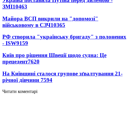
Україна поставила Путіна перед дилемою -
ЗМІ
10463
Майора ВСП викрили на "допомозі"
військовому в СЗЧ
10365
РФ створила "українську бригаду" з полонених
- ISW
9159
Київ про рішення Швеції щодо судна: Це
прецедент
7620
На Київщині сталося групове зґвалтування 21-
річної дівчини
7594
Читати коментарі