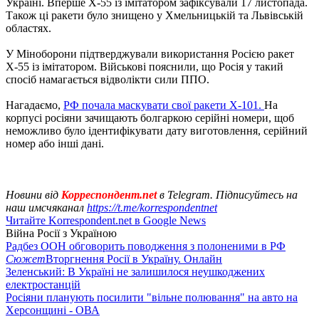
Україні. Вперше Х-55 із імітатором зафіксували 17 листопада.
Також ці ракети було знищено у Хмельницькій та Львівській
областях.
У Міноборони підтверджували використання Росією ракет
Х-55 із імітатором. Військові пояснили, що Росія у такий
спосіб намагається відволікти сили ППО.
Нагадаємо,
РФ почала маскувати свої ракети Х-101.
На
корпусі росіяни зачищають болгаркою серійні номери, щоб
неможливо було ідентифікувати дату виготовлення, серійний
номер або інші дані.
Новини від
Корреспондент.net
в Telegram. Підписуйтесь на
наш имсчяканал
https://t.me/korrespondentnet
Читайте Korrespondent.net в Google News
Війна Росії з Україною
Радбез ООН обговорить поводження з полоненими в РФ
Сюжет
Вторгнення Росії в Україну. Онлайн
Зеленський: В Україні не залишилося неушкоджених
електростанцій
Росіяни планують посилити "вільне полювання" на авто на
Херсонщині - ОВА