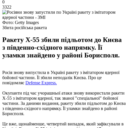
0
3322
Фото: Getty Images
Збита російська ракета
Ракету Х-55 збили підльотом до Києва
з південно-східного напрямку. Її
уламки знайдено у районі Борисполя.
Росія знову випустила в Україні ракету з імітатором ядерної
бойової частини. Її збили неподалік Києва. Про це
повідомляє
Defense Express.
Окупанти під час учорашньої атаки знову використали ракети
Х-55 з імітатором ядерної, так званої "спеціальної" бойової
частини. За даними видання, ракету збили підльотом до Києва
з південно-східного напрямку. Її уламки знайдено в районі
Борисполя.
Це вже, щонайменше, четвертий випадок, який зафіксували в