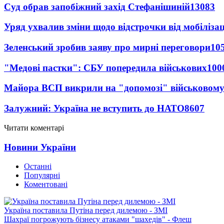
Суд обрав запобіжний захід Стефанішиній
13083
Уряд ухвалив зміни щодо відстрочки від мобілізац
Зеленський зробив заяву про мирні переговори
10
"Медові пастки": СБУ попередила військових
100
Майора ВСП викрили на "допомозі" військовому
Залужний: Україна не вступить до НАТО
8607
Читати коментарі
Новини України
Останні
Популярні
Коментовані
Україна поставила Путіна перед дилемою - ЗМІ
Шахраї погрожують бізнесу атаками "шахедів" - Флеш