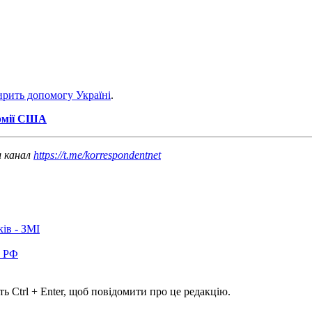
ирить допомогу Україні
.
армії США
ш канал
https://t.me/korrespondentnet
ків - ЗМІ
в РФ
ь Ctrl + Enter, щоб повідомити про це редакцію.