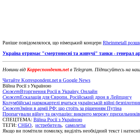
Раніше повідомлялося, що німецький концерн
Rheinmetall розш
Україна отримає "смертоносні та живучі" танки - генерал 
Новини від
Корреспондент.net
в Telegram. Підписуйтесь на на
Читайте Korrespondent.net в Google News
Війна Росії з Україною
Сюжет
Вторгнення Росії в Україну. Онлайн
Сюжет
Ескалація для Європи. Російський дрон в Лейпцигу
Колумбійські наркокартелі вчаться українській війні безпілотни
Сюжет
Зміни в армії РФ: що стоїть за рішенням Путіна
Пропагували війну та окупацію: викрито мережу прихильникі
СПЕЦТЕМА:
Війна Росії з Україною
ТЕГИ:
СНБО
,
истребитель
,
самолеты
Якщо ви помітили помилку, виділіть необхідний текст і натисніт