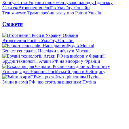
Консульство України прокоментувало напад у Гданську
Сюжет
Вторгнення Росії в Україну. Онлайн
Теж хочемо: Трамп зробив заяву про Patriot Україні
Сюжети
Вторгнення Росії в Україну. Онлайн
Бенкет генералів. Наслідки вибуху в Москві
Брудні технології. Атаки РФ на вибори у Франції
Ескалація для Європи. Російський дрон в Лейпцигу
Зміни в армії РФ: що стоїть за рішенням Путіна