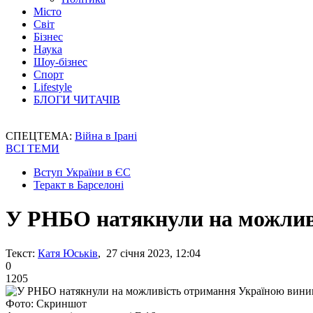
Місто
Світ
Бізнес
Наука
Шоу-бізнес
Спорт
Lifestyle
БЛОГИ ЧИТАЧІВ
СПЕЦТЕМА:
Війна в Ірані
ВСІ ТЕМИ
Вступ України в ЄС
Теракт в Барселоні
У РНБО натякнули на можлив
Текст:
Катя Юськів
, 27 січня 2023, 12:04
0
1205
Фото: Скриншот