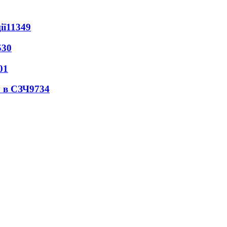
ії
11349
530
01
 в СЗЧ
9734