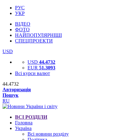
РУС
УКР
ВІДЕО
ФОТО
НАЙПОПУЛЯРНІШІ
СПЕЦПРОЕКТИ
USD
USD
44.4732
EUR
51.3093
Всі курси валют
44.4732
Авторизація
Пошук
RU
ВСІ РОЗДІЛИ
Головна
Україна
Всі новини розділу
Політика