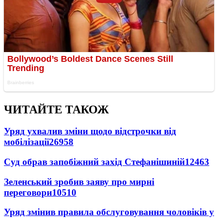
ЧИТАЙТЕ ТАКОЖ
Уряд ухвалив зміни щодо відстрочки від
мобілізації
26958
Суд обрав запобіжний захід Стефанішиній
12463
Зеленський зробив заяву про мирні
переговори
10510
Уряд змінив правила обслуговування чоловіків у