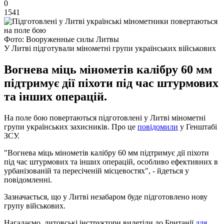
0
1541
Фото: Вооруженные силы Литвы
У Литві підготували мінометні групи українських військових
Вогнева міць мінометів калібру 60 мм
підтримує дії піхоти під час штурмових
та інших операцій.
На поле бою повертаються підготовлені у Литві мінометні
групи українських захисників. Про це
повідомили
у Генштабі
ЗСУ.
"Вогнева міць мінометів калібру 60 мм підтримує дії піхоти
під час штурмових та інших операцій, особливо ефективних в
урбанізованій та пересіченій місцевостях", - йдеться у
повідомленні.
Зазначається, що у Литві незабаром буде підготовлено нову
групу військових.
Нагадаємо, литовські інструктори вилетіли до Британії
для