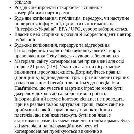
реклами.
Розділ Спецпроекти створюється спільно з
комерційними партнерами.
Будь яке копіювання, публікація, передрук, чи наступне
поширення інформації, що містить посилання на
"Інтерфакс-Україна", EPA / UPG, суворо забороняється.
Власник веб-сторінки в розділі Я-Корреспондент є автор
публікації.
Будь-яке копіювання, передрук та відтворення
фотографічних творів та/або аудіовізуальних творів
правовласника Getty Images - суворо забороняється.
Матеріали сайту korrespondent.net призначені для осіб
старше 21 року (21+). Участь в азартних іграх може
викликати ігрову залежність. Дотримуйтесь правил
(принципів) відповідальної гри. При виявленні перших
ознак залежності негайно зверніться до спеціаліста.
Пам'ятайте, що участь в азартних іграх не може бути
джерелом доходів або альтернативою роботі.
Інформаційний ресурс korrespondent.net не проводить
ігри на реальні та/або віртуальні гроші, також сайт не
приймає ні в якій формі оплату ставок та інших
платежів, які пов’язані/можуть бути пов’язані з
азартними іграми, букмекерами чи тоталізаторами. Будь-
які матеріали на інформаційному ресурсі
korrespondent.net публікуються виключно в