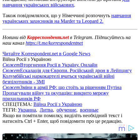
навчання українських військових
.
Також повідомлялося, що у Німеччині розпочнуть
навчання
українських захисників на Marder та Leopard 2.
Новини від
Корреспондент.net
в Telegram. Підписуйтесь на
наш канал
https://t.me/korrespondentnet
Читайте Korrespondent.net в Google News
Війна Росії з Україною
Сюжет
Вторгнення Росії в Україну. Онлайн
Сюжет
Ескалація для Європи. Російський дрон в Лейпцигу
Колумбійські наркокартелі вчаться українській війні
безпілотників - ЗМІ
Сюжет
Зміни в армії РФ: що стоїть за рішенням Путіна
Пропагували війну та окупацію: викрито мережу
прихильників РФ
СПЕЦТЕМА:
Війна Росії з Україною
ТЕГИ:
Украина
,
Литва
,
обучение
,
военные
Якщо ви помітили помилку, виділіть необхідний текст і
натисніть Ctrl + Enter, щоб повідомити про це редакцію.