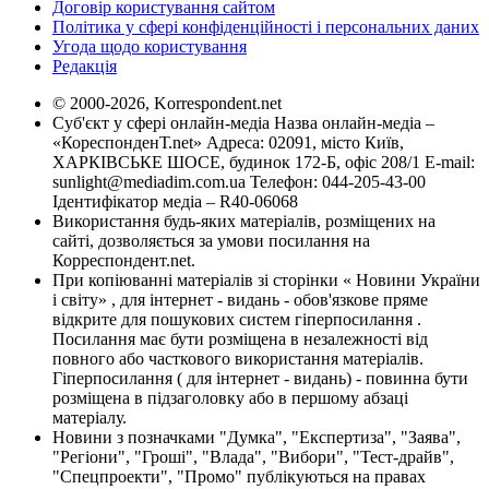
Договір користування сайтом
Політика у сфері конфіденційності і персональних даних
Угода щодо користування
Редакція
© 2000-2026, Korrespondent.net
Суб'єкт у сфері онлайн-медіа Назва онлайн-медіа –
«КореспонденТ.net» Адреса: 02091, місто Київ,
ХАРКІВСЬКЕ ШОСЕ, будинок 172-Б, офіс 208/1 E-mail:
sunlight@mediadim.com.ua
Телефон: 044-205-43-00
Ідентифікатор медіа – R40-06068
Використання будь-яких матеріалів, розміщених на
сайті, дозволяється за умови посилання на
Корреспондент.net.
При копіюванні матеріалів зі сторінки « Новини України
і світу» , для інтернет - видань - обов'язкове пряме
відкрите для пошукових систем гіперпосилання .
Посилання має бути розміщена в незалежності від
повного або часткового використання матеріалів.
Гіперпосилання ( для інтернет - видань) - повинна бути
розміщена в підзаголовку або в першому абзаці
матеріалу.
Новини з позначками "Думка", "Експертиза", "Заява",
"Регіони", "Гроші", "Влада", "Вибори", "Тест-драйв",
"Спецпроекти", "Промо" публікуються на правах