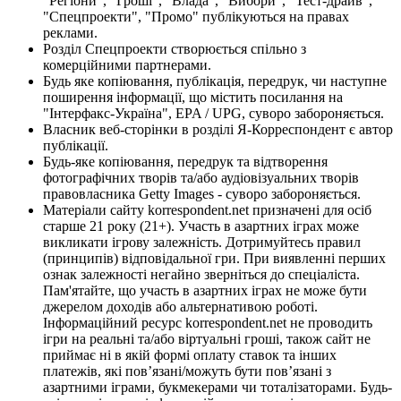
"Регіони", "Гроші", "Влада", "Вибори", "Тест-драйв",
"Спецпроекти", "Промо" публікуються на правах
реклами.
Розділ Спецпроекти створюється спільно з
комерційними партнерами.
Будь яке копіювання, публікація, передрук, чи наступне
поширення інформації, що містить посилання на
"Інтерфакс-Україна", EPA / UPG, суворо забороняється.
Власник веб-сторінки в розділі Я-Корреспондент є автор
публікації.
Будь-яке копіювання, передрук та відтворення
фотографічних творів та/або аудіовізуальних творів
правовласника Getty Images - суворо забороняється.
Матеріали сайту korrespondent.net призначені для осіб
старше 21 року (21+). Участь в азартних іграх може
викликати ігрову залежність. Дотримуйтесь правил
(принципів) відповідальної гри. При виявленні перших
ознак залежності негайно зверніться до спеціаліста.
Пам'ятайте, що участь в азартних іграх не може бути
джерелом доходів або альтернативою роботі.
Інформаційний ресурс korrespondent.net не проводить
ігри на реальні та/або віртуальні гроші, також сайт не
приймає ні в якій формі оплату ставок та інших
платежів, які пов’язані/можуть бути пов’язані з
азартними іграми, букмекерами чи тоталізаторами. Будь-