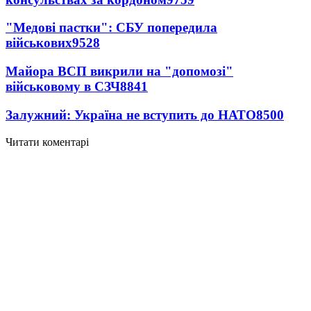
"Медові пастки": СБУ попередила
військових
9528
Майора ВСП викрили на "допомозі"
військовому в СЗЧ
8841
Залужний: Україна не вступить до НАТО
8500
Читати коментарі