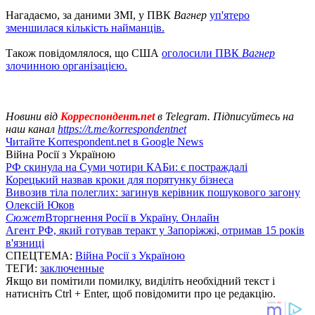
Нагадаємо, за даними ЗМІ, у ПВК
Вагнер
уп'ятеро
зменшилася кількість найманців.
Також повідомлялося, що США
оголосили ПВК
Вагнер
злочинною організацією.
Новини від
Корреспондент.net
в Telegram. Підписуйтесь на
наш канал
https://t.me/korrespondentnet
Читайте Korrespondent.net в Google News
Війна Росії з Україною
РФ скинула на Суми чотири КАБи: є постраждалі
Корецький назвав кроки для порятунку бізнеса
Вивозив тіла полеглих: загинув керівник пошукового загону
Олексій Юков
Сюжет
Вторгнення Росії в Україну. Онлайн
Агент РФ, який готував теракт у Запоріжжі, отримав 15 років
в'язниці
СПЕЦТЕМА:
Війна Росії з Україною
ТЕГИ:
заключенные
Якщо ви помітили помилку, виділіть необхідний текст і
натисніть Ctrl + Enter, щоб повідомити про це редакцію.