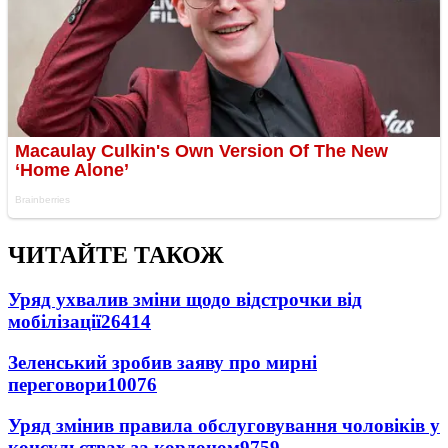
ЧИТАЙТЕ ТАКОЖ
Уряд ухвалив зміни щодо відстрочки від
мобілізації
26414
Зеленський зробив заяву про мирні
переговори
10076
Уряд змінив правила обслуговування чоловіків у
консульствах за кордоном
9759