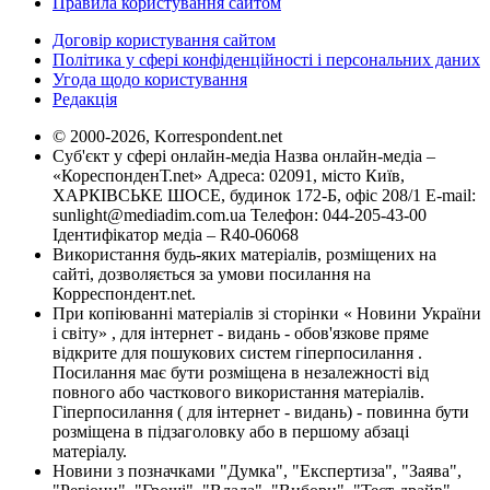
Правила користування сайтом
Договір користування сайтом
Політика у сфері конфіденційності і персональних даних
Угода щодо користування
Редакція
© 2000-2026, Korrespondent.net
Суб'єкт у сфері онлайн-медіа Назва онлайн-медіа –
«КореспонденТ.net» Адреса: 02091, місто Київ,
ХАРКІВСЬКЕ ШОСЕ, будинок 172-Б, офіс 208/1 E-mail:
sunlight@mediadim.com.ua
Телефон: 044-205-43-00
Ідентифікатор медіа – R40-06068
Використання будь-яких матеріалів, розміщених на
сайті, дозволяється за умови посилання на
Корреспондент.net.
При копіюванні матеріалів зі сторінки « Новини України
і світу» , для інтернет - видань - обов'язкове пряме
відкрите для пошукових систем гіперпосилання .
Посилання має бути розміщена в незалежності від
повного або часткового використання матеріалів.
Гіперпосилання ( для інтернет - видань) - повинна бути
розміщена в підзаголовку або в першому абзаці
матеріалу.
Новини з позначками "Думка", "Експертиза", "Заява",