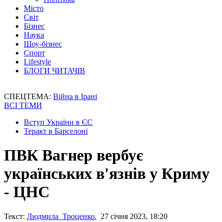
Місто
Світ
Бізнес
Наука
Шоу-бізнес
Спорт
Lifestyle
БЛОГИ ЧИТАЧІВ
СПЕЦТЕМА:
Війна в Ірані
ВСІ ТЕМИ
Вступ України в ЄС
Теракт в Барселоні
ПВК Вагнер вербує
українських в'язнів у Криму
- ЦНС
Текст:
Людмила Троценко
, 27 січня 2023, 18:20