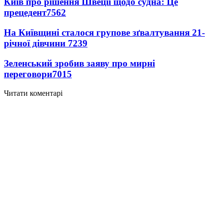
Київ про рішення Швеції щодо судна: Це
прецедент
7562
На Київщині сталося групове зґвалтування 21-
річної дівчини
7239
Зеленський зробив заяву про мирні
переговори
7015
Читати коментарі