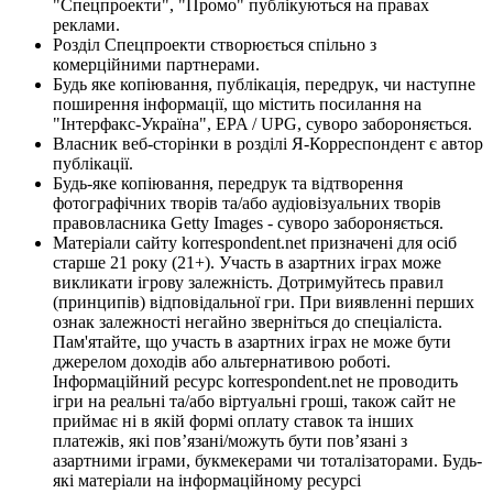
"Спецпроекти", "Промо" публікуються на правах
реклами.
Розділ Спецпроекти створюється спільно з
комерційними партнерами.
Будь яке копіювання, публікація, передрук, чи наступне
поширення інформації, що містить посилання на
"Інтерфакс-Україна", EPA / UPG, суворо забороняється.
Власник веб-сторінки в розділі Я-Корреспондент є автор
публікації.
Будь-яке копіювання, передрук та відтворення
фотографічних творів та/або аудіовізуальних творів
правовласника Getty Images - суворо забороняється.
Матеріали сайту korrespondent.net призначені для осіб
старше 21 року (21+). Участь в азартних іграх може
викликати ігрову залежність. Дотримуйтесь правил
(принципів) відповідальної гри. При виявленні перших
ознак залежності негайно зверніться до спеціаліста.
Пам'ятайте, що участь в азартних іграх не може бути
джерелом доходів або альтернативою роботі.
Інформаційний ресурс korrespondent.net не проводить
ігри на реальні та/або віртуальні гроші, також сайт не
приймає ні в якій формі оплату ставок та інших
платежів, які пов’язані/можуть бути пов’язані з
азартними іграми, букмекерами чи тоталізаторами. Будь-
які матеріали на інформаційному ресурсі