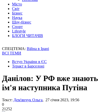
Місто
Світ
Бізнес
Наука
Шоу-бізнес
Спорт
Lifestyle
БЛОГИ ЧИТАЧІВ
СПЕЦТЕМА:
Війна в Ірані
ВСІ ТЕМИ
Вступ України в ЄС
Теракт в Барселоні
Данілов: У РФ вже знають
ім'я наступника Путіна
Текст:
Дем'янчук Ольга
, 27 січня 2023, 19:56
0
21252