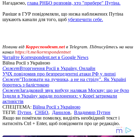
Нагадаємо,
глава РНБО розповів, хто "прибере" Путіна.
Раніше в ГУР повідомляли, що низка наближених Путіна
шукають канали для того, щоб
убезпечити себе.
Новини від
Корреспондент.net
в Telegram. Підписуйтесь на наш
канал
https://t.me/korrespondentnet
Читайте Korrespondent.net в Google News
Війна Росії з Україною
Сюжет
Вторгнення Росії в Україну. Онлайн
УЧХ повідомив про безпрецедентні атаки РФ у липні
Сюжет
"Полювати на лучника, а не на стрілу". Як Україні
боротись з балістикою
Сюжет
Загадковий звук вибуху налякав Москву: що це було
Їздили в Україну заради полонених: у Кореї затримали
активістів
СПЕЦТЕМА:
Війна Росії з Україною
ТЕГИ:
Путин
,
СНБО
,
Данилов
,
Владимир Путин
Якщо ви помітили помилку, виділіть необхідний текст і
натисніть Ctrl + Enter, щоб повідомити про це редакцію.