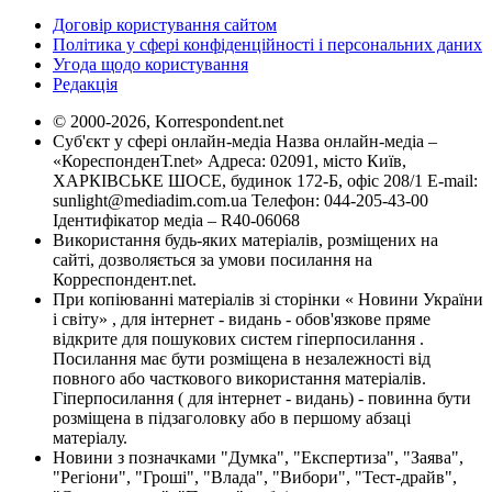
Договір користування сайтом
Політика у сфері конфіденційності і персональних даних
Угода щодо користування
Редакція
© 2000-2026, Korrespondent.net
Суб'єкт у сфері онлайн-медіа Назва онлайн-медіа –
«КореспонденТ.net» Адреса: 02091, місто Київ,
ХАРКІВСЬКЕ ШОСЕ, будинок 172-Б, офіс 208/1 E-mail:
sunlight@mediadim.com.ua
Телефон: 044-205-43-00
Ідентифікатор медіа – R40-06068
Використання будь-яких матеріалів, розміщених на
сайті, дозволяється за умови посилання на
Корреспондент.net.
При копіюванні матеріалів зі сторінки « Новини України
і світу» , для інтернет - видань - обов'язкове пряме
відкрите для пошукових систем гіперпосилання .
Посилання має бути розміщена в незалежності від
повного або часткового використання матеріалів.
Гіперпосилання ( для інтернет - видань) - повинна бути
розміщена в підзаголовку або в першому абзаці
матеріалу.
Новини з позначками "Думка", "Експертиза", "Заява",
"Регіони", "Гроші", "Влада", "Вибори", "Тест-драйв",