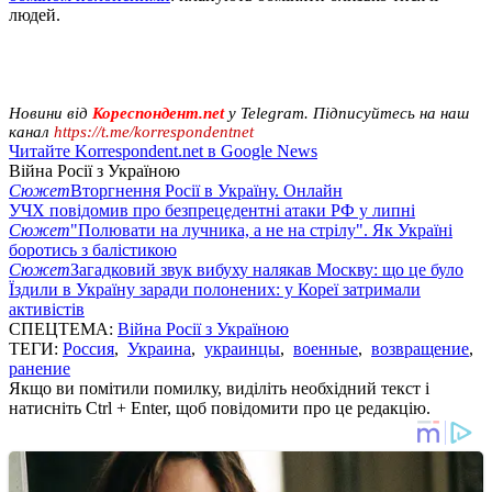
людей.
Новини від
Кореспондент.net
у Telegram. Підписуйтесь на наш
канал
https://t.me/korrespondentnet
Читайте Korrespondent.net в Google News
Війна Росії з Україною
Сюжет
Вторгнення Росії в Україну. Онлайн
УЧХ повідомив про безпрецедентні атаки РФ у липні
Сюжет
"Полювати на лучника, а не на стрілу". Як Україні
боротись з балістикою
Сюжет
Загадковий звук вибуху налякав Москву: що це було
Їздили в Україну заради полонених: у Кореї затримали
активістів
СПЕЦТЕМА:
Війна Росії з Україною
ТЕГИ:
Россия
,
Украина
,
украинцы
,
военные
,
возвращение
,
ранение
Якщо ви помітили помилку, виділіть необхідний текст і
натисніть Ctrl + Enter, щоб повідомити про це редакцію.