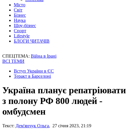
Місто
Світ
Бізнес
Наука
Шоу-бізнес
Спорт
Lifestyle
БЛОГИ ЧИТАЧІВ
СПЕЦТЕМА:
Війна в Ірані
ВСІ ТЕМИ
Вступ України в ЄС
Теракт в Барселоні
Україна планує репатріювати
з полону РФ 800 людей -
омбудсмен
Текст:
Дем'янчук Ольга
, 27 січня 2023, 21:19