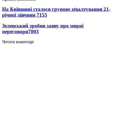
На Київщині сталося групове зґвалтування 21-
річної дівчини
7155
Зеленський зробив заяву про мирні
переговори
7003
Читати коментарі