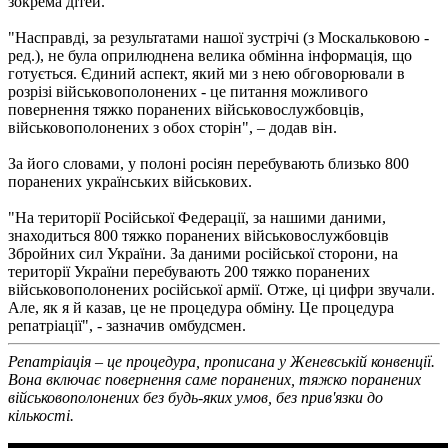
зокрема дітей.
"Насправді, за результатами нашої зустрічі (з Москальковою -
ред.), не була оприлюднена велика обмінна інформація, що
готується. Єдиний аспект, який ми з нею обговорювали в
розрізі військовополонених - це питання можливого
повернення тяжко поранених військовослужбовців,
військовополонених з обох сторін", – додав він.
За його словами, у полоні росіян перебувають близько 800
поранених українських військових.
"На території Російської Федерації, за нашими даними,
знаходиться 800 тяжко поранених військовослужбовців
Збройних сил України. За даними російської сторони, на
території України перебувають 200 тяжко поранених
військовополонених російської армії. Отже, ці цифри звучали.
Але, як я й казав, це не процедура обміну. Це процедура
репатріації", - зазначив омбудсмен.
Репатріація – це процедура, прописана у Женевській конвенції.
Вона включає повернення саме поранених, тяжко поранених
військовополонених без будь-яких умов, без прив'язки до
кількості.