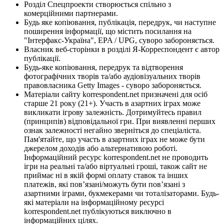
Розділ Спецпроекти створюється спільно з
комерційними партнерами.
Будь яке копіювання, публікація, передрук, чи наступне
поширення інформації, що містить посилання на
"Інтерфакс-Україна", EPA / UPG, суворо забороняється.
Власник веб-сторінки в розділі Я-Корреспондент є автор
публікації.
Будь-яке копіювання, передрук та відтворення
фотографічних творів та/або аудіовізуальних творів
правовласника Getty Images - суворо забороняється.
Матеріали сайту korrespondent.net призначені для осіб
старше 21 року (21+). Участь в азартних іграх може
викликати ігрову залежність. Дотримуйтесь правил
(принципів) відповідальної гри. При виявленні перших
ознак залежності негайно зверніться до спеціаліста.
Пам'ятайте, що участь в азартних іграх не може бути
джерелом доходів або альтернативою роботі.
Інформаційний ресурс korrespondent.net не проводить
ігри на реальні та/або віртуальні гроші, також сайт не
приймає ні в якій формі оплату ставок та інших
платежів, які пов’язані/можуть бути пов’язані з
азартними іграми, букмекерами чи тоталізаторами. Будь-
які матеріали на інформаційному ресурсі
korrespondent.net публікуються виключно в
інформаційних цілях.