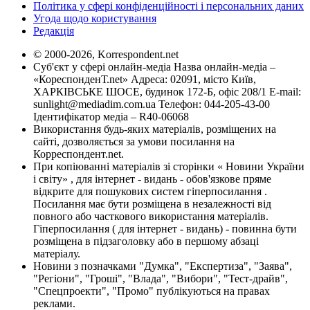
Політика у сфері конфіденційності і персональних даних
Угода щодо користування
Редакція
© 2000-2026, Korrespondent.net
Суб'єкт у сфері онлайн-медіа Назва онлайн-медіа –
«КореспонденТ.net» Адреса: 02091, місто Київ,
ХАРКІВСЬКЕ ШОСЕ, будинок 172-Б, офіс 208/1 E-mail:
sunlight@mediadim.com.ua
Телефон: 044-205-43-00
Ідентифікатор медіа – R40-06068
Використання будь-яких матеріалів, розміщених на
сайті, дозволяється за умови посилання на
Корреспондент.net.
При копіюванні матеріалів зі сторінки « Новини України
і світу» , для інтернет - видань - обов'язкове пряме
відкрите для пошукових систем гіперпосилання .
Посилання має бути розміщена в незалежності від
повного або часткового використання матеріалів.
Гіперпосилання ( для інтернет - видань) - повинна бути
розміщена в підзаголовку або в першому абзаці
матеріалу.
Новини з позначками "Думка", "Експертиза", "Заява",
"Регіони", "Гроші", "Влада", "Вибори", "Тест-драйв",
"Спецпроекти", "Промо" публікуються на правах
реклами.