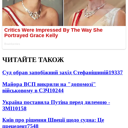
ЧИТАЙТЕ ТАКОЖ
Суд обрав запобіжний захід Стефанішиній
19337
Майора ВСП викрили на "допомозі"
військовому в СЗЧ
10244
Україна поставила Путіна перед дилемою -
ЗМІ
10158
Київ про рішення Швеції щодо судна: Це
прецедент
7548