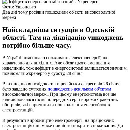
Фото: Укрэнерго
Два дні тому росіяни пошкодили об'єкти високовольтної
мережі
Найскладніша ситуація в Одеській
області. Там на ліквідацію ушкоджень
потрібно більше часу.
В Україні поменшало споживання електроенергії, що
характерно для вихідних. Але обсяг цього зменшення
невеликий, тож дефіцит в енергосистемі залишається значним,
повідомляє Укренерго у суботу, 28 січня.
Вказано, що внаслідок атаки російських агресорів 26 січня
було завдано суттєвих
пошкоджень декільком об'єктам
високовольтної мережі. При цьому енергосистема все ще
відновлювалася після попередніх серій ворожих ракетних
обстрілів, які спричинили пошкодження енергоблоків
електростанцій.
В результаті виробництво електроенергії на працюючих
електростанціях не може повністю покрити споживання. До