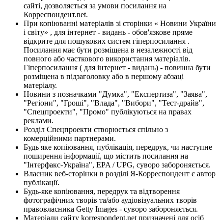
сайті, дозволяється за умови посилання на
Корреспондент.net.
При копіюванні матеріалів зі сторінки « Новини України
і світу» , для інтернет - видань - обов'язкове пряме
відкрите для пошукових систем гіперпосилання .
Посилання має бути розміщена в незалежності від
повного або часткового використання матеріалів.
Гіперпосилання ( для інтернет - видань) - повинна бути
розміщена в підзаголовку або в першому абзаці
матеріалу.
Новини з позначками "Думка", "Експертиза", "Заява",
"Регіони", "Гроші", "Влада", "Вибори", "Тест-драйв",
"Спецпроекти", "Промо" публікуються на правах
реклами.
Розділ Спецпроекти створюється спільно з
комерційними партнерами.
Будь яке копіювання, публікація, передрук, чи наступне
поширення інформації, що містить посилання на
"Інтерфакс-Україна", EPA / UPG, суворо забороняється.
Власник веб-сторінки в розділі Я-Корреспондент є автор
публікації.
Будь-яке копіювання, передрук та відтворення
фотографічних творів та/або аудіовізуальних творів
правовласника Getty Images - суворо забороняється.
Матеріали сайту korrespondent.net призначені для осіб