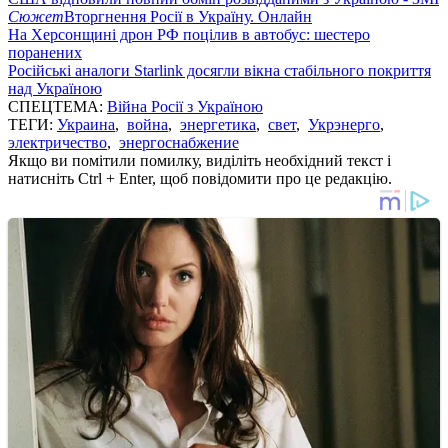
Сюжет
Вторгнення Росії в Україну. Онлайн
На Херсонщині дрон РФ поцілив в автобус: шестеро
поранених
Російські аналоги Starlink досягли вікна стабільного покриття
над Україною
СПЕЦТЕМА:
Війна Росії з Україною
ТЕГИ:
Украина
,
война
,
энергетика
,
свет
,
Укрэнерго
,
электричество
,
энергоснабжение
Якщо ви помітили помилку, виділіть необхідний текст і
натисніть Ctrl + Enter, щоб повідомити про це редакцію.