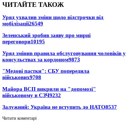
ЧИТАЙТЕ ТАКОЖ
Уряд ухвалив зміни щодо відстрочки від
мобілізації
26549
Зеленський зробив заяву про мирні
переговори
10195
Уряд змінив правила обслуговування чоловіків у
консульствах за кордоном
9873
"Медові пастки": СБУ попередила
військових
9708
Майора ВСП викрили на "допомозі"
військовому в СЗЧ
9232
Залужний: Україна не вступить до НАТО
8537
Читати коментарі