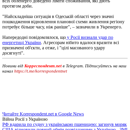
всіх обленерго доведено ліміти споживання, які діють
протягом доби.
"Найскладніша ситуація в Одеській області через значні
пошкодження відновлення планової схеми живлення регіону
потребує більше часу, ніж раніше", – зазначили в Укренерго.
Напередодні повідомлялося, що
у Росії визнали удар по
енергетиці України
. Агресорам нібито вдалося вразити всі
призначені об'єкти, а отже, і "цілі масованого удару
досягнуті".
Новини від
Корреспондент.net
в Telegram. Підписуйтесь на наш
канал
https://t.me/korrespondentnet
Читайте Korrespondent.net в Google News
Війна Росії з Україною
РФ вдарила по судну з українською пшеницею: загинув моряк
США відновили повний обмін розвідданими з Україною - ЗМІ