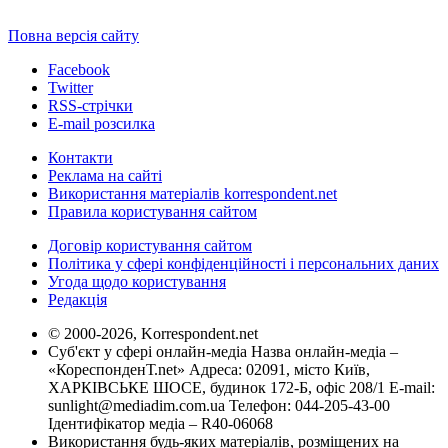
Повна версія сайту
Facebook
Twitter
RSS-стрічки
E-mail розсилка
Контакти
Реклама на сайті
Використання матеріалів korrespondent.net
Правила користування сайтом
Договір користування сайтом
Політика у сфері конфіденційності і персональних даних
Угода щодо користування
Редакція
© 2000-2026, Korrespondent.net
Суб'єкт у сфері онлайн-медіа Назва онлайн-медіа –
«КореспонденТ.net» Адреса: 02091, місто Київ,
ХАРКІВСЬКЕ ШОСЕ, будинок 172-Б, офіс 208/1 E-mail:
sunlight@mediadim.com.ua
Телефон: 044-205-43-00
Ідентифікатор медіа – R40-06068
Використання будь-яких матеріалів, розміщених на