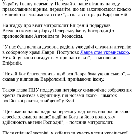
Україну і вашу перемогу. Передайте наше вітання народу,
православним вірним, передайте, що ми захоплюємося їхньою
сміливістю і молимося за них", - сказав патріарх Варфоломій.
На згадку про візит митрополит Епіфаній подарував
Вселенському патріарху Печерську ікону Богородиці з
преподобними Антонієм та Феодосієм.
"У нас була велика духовна радість уже двічі служити літургію
в соборному храмі Лаври. Поступово
Лавра стає українською
.
Нехай ця ікона нагадує вам про наш візит", – наголосив
Епіфаній.
"Нехай Бог благословить, щоб вся Лавра була українською", –
сказав у відповідь Варфоломій, приймаючи ікону.
Також глава ПЦУ подарував патріарху символічне зображення
хреста та ангела з бурштину, під ногами якого – шматок
російської ракети, знайденої у Бучі.
"Це символ нашої надії на перемогу над злом, над російською
агресією, символ нашої надії на Бога та його волю, яку
здійснюють ангели Господні", – пояснив митрополит.
Після спільної зустрічі, у якій взяли участь члени української