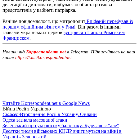
делегації та дипломати, відбулася особиста розмова
предстоятелів у кабінеті патріарха.
Раніше повідомлялося, що митрополит
Епіфаній перебував із
першим офіційним візитом у Римі
. Він разом із іншими
главами українських церков
зустрівся з Папою Римським
Франциском
.
Новини від
Корреспондент.net
в Telegram. Підписуйтесь на наш
канал
https://t.me/korrespondentnet
Читайте Korrespondent.net в Google News
Війна Росії з Україною
Сюжет
Вторгнення Росії в Україну. Онлайн
Одеса зазнала масованої атаки
Зеленський про українську балістику: Буде, але є "але"
Десятки тисяч військових КНДР вчитимуться на війні в
Україні - Зеленський