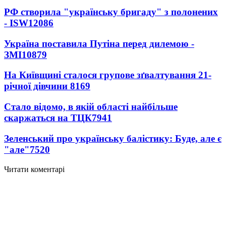
РФ створила "українську бригаду" з полонених
- ISW
12086
Україна поставила Путіна перед дилемою -
ЗМІ
10879
На Київщині сталося групове зґвалтування 21-
річної дівчини
8169
Стало відомо, в якій області найбільше
скаржаться на ТЦК
7941
Зеленський про українську балістику: Буде, але є
"але"
7520
Читати коментарі