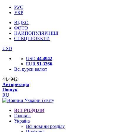
РУС
УКР
ВІДЕО
ФОТО
НАЙПОПУЛЯРНІШІ
СПЕЦПРОЕКТИ
USD
USD
44.4942
EUR
51.3366
Всі курси валют
44.4942
Авторизація
Пошук
RU
ВСІ РОЗДІЛИ
Головна
Україна
Всі новини розділу
Політика