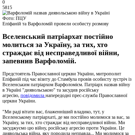
0
5815
Фото: ПЦУ
Епіфаній та Варфоломій провели особисту розмову
Вселенський патріархат постійно
молиться за Україну, за тих, хто
страждає від несправедливої війни,
запевнив Варфоломій.
Предстоятель Православної церкви України, митрополит
Епіфаній під час візиту до Стамбула провів особисту зустріч із
Вселенським патріархом Варфоломієм. Патріарх назвав війну
в Україні "диявольською" та засудив російську
агресію,
повідомила
напередодні прес-служба Православної
церкви України.
"Ми раді вітати вас, блаженніший владико, тут, у
Вселенському патріархаті, де ми постійно молимося за вас, за
Україну, за тих, хто страждає від несправедливої війни. Ми
засуджуємо цю війну, російську агресію проти України. Це
диявольська війна, яку породила неправда... Ми молимося за