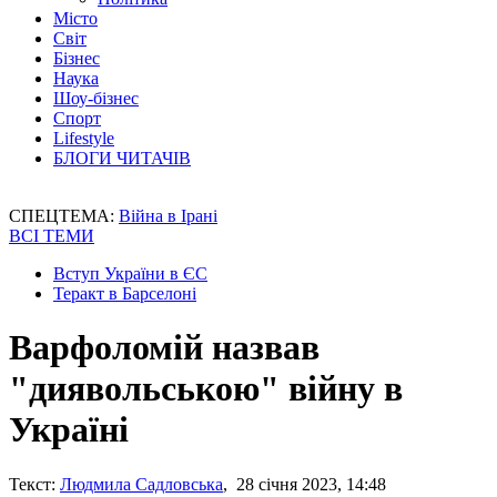
Місто
Світ
Бізнес
Наука
Шоу-бізнес
Спорт
Lifestyle
БЛОГИ ЧИТАЧІВ
СПЕЦТЕМА:
Війна в Ірані
ВСІ ТЕМИ
Вступ України в ЄС
Теракт в Барселоні
Варфоломій назвав
"диявольською" війну в
Україні
Текст:
Людмила Садловська
, 28 січня 2023, 14:48