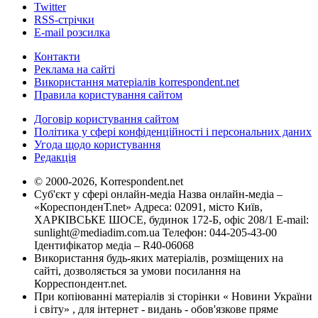
Twitter
RSS-стрічки
E-mail розсилка
Контакти
Реклама на сайті
Використання матеріалів korrespondent.net
Правила користування сайтом
Договір користування сайтом
Політика у сфері конфіденційності і персональних даних
Угода щодо користування
Редакція
© 2000-2026, Korrespondent.net
Суб'єкт у сфері онлайн-медіа Назва онлайн-медіа –
«КореспонденТ.net» Адреса: 02091, місто Київ,
ХАРКІВСЬКЕ ШОСЕ, будинок 172-Б, офіс 208/1 E-mail:
sunlight@mediadim.com.ua
Телефон: 044-205-43-00
Ідентифікатор медіа – R40-06068
Використання будь-яких матеріалів, розміщених на
сайті, дозволяється за умови посилання на
Корреспондент.net.
При копіюванні матеріалів зі сторінки « Новини України
і світу» , для інтернет - видань - обов'язкове пряме