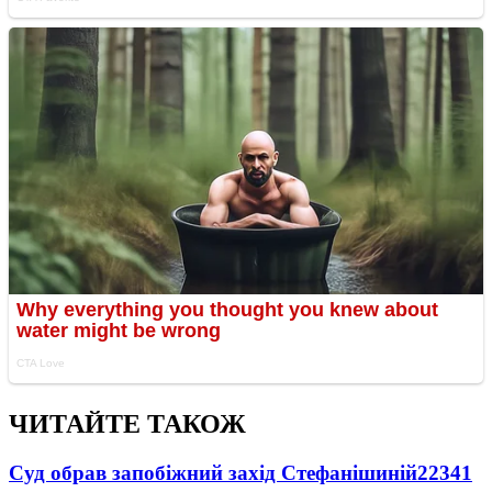
ЧИТАЙТЕ ТАКОЖ
Суд обрав запобіжний захід Стефанішиній
22341