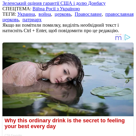
Зеленський оцінив гарантії США і долю Донбасу
СПЕЦТЕМА:
Війна Росії з Україною
ТЕГИ:
Украина
,
война
,
церковь
,
Православие
,
православная
церковь
,
патриарх
Якщо ви помітили помилку, виділіть необхідний текст і
натисніть Ctrl + Enter, щоб повідомити про це редакцію.