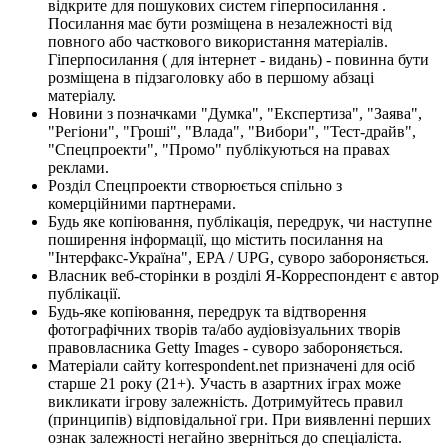
відкрите для пошукових систем гіперпосилання .
Посилання має бути розміщена в незалежності від
повного або часткового використання матеріалів.
Гіперпосилання ( для інтернет - видань) - повинна бути
розміщена в підзаголовку або в першому абзаці
матеріалу.
Новини з позначками "Думка", "Експертиза", "Заява",
"Регіони", "Гроші", "Влада", "Вибори", "Тест-драйв",
"Спецпроекти", "Промо" публікуються на правах
реклами.
Розділ Спецпроекти створюється спільно з
комерційними партнерами.
Будь яке копіювання, публікація, передрук, чи наступне
поширення інформації, що містить посилання на
"Інтерфакс-Україна", EPA / UPG, суворо забороняється.
Власник веб-сторінки в розділі Я-Корреспондент є автор
публікації.
Будь-яке копіювання, передрук та відтворення
фотографічних творів та/або аудіовізуальних творів
правовласника Getty Images - суворо забороняється.
Матеріали сайту korrespondent.net призначені для осіб
старше 21 року (21+). Участь в азартних іграх може
викликати ігрову залежність. Дотримуйтесь правил
(принципів) відповідальної гри. При виявленні перших
ознак залежності негайно зверніться до спеціаліста.