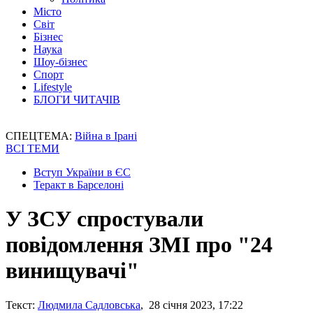
Місто
Світ
Бізнес
Наука
Шоу-бізнес
Спорт
Lifestyle
БЛОГИ ЧИТАЧІВ
СПЕЦТЕМА:
Війна в Ірані
ВСІ ТЕМИ
Вступ України в ЄС
Теракт в Барселоні
У ЗСУ спростували
повідомлення ЗМІ про "24
винищувачі"
Текст:
Людмила Садловська
, 28 січня 2023, 17:22