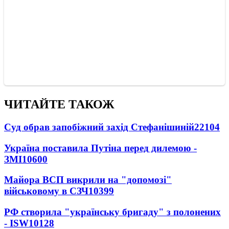
ЧИТАЙТЕ ТАКОЖ
Суд обрав запобіжний захід Стефанішиній
22104
Україна поставила Путіна перед дилемою -
ЗМІ
10600
Майора ВСП викрили на "допомозі"
військовому в СЗЧ
10399
РФ створила "українську бригаду" з полонених
- ISW
10128