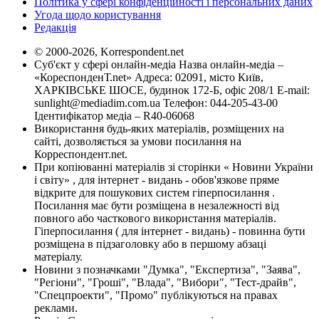
Політика у сфері конфіденційності і персональних даних
Угода щодо користування
Редакція
© 2000-2026, Korrespondent.net
Суб'єкт у сфері онлайн-медіа Назва онлайн-медіа –
«КореспонденТ.net» Адреса: 02091, місто Київ,
ХАРКІВСЬКЕ ШОСЕ, будинок 172-Б, офіс 208/1 E-mail:
sunlight@mediadim.com.ua
Телефон: 044-205-43-00
Ідентифікатор медіа – R40-06068
Використання будь-яких матеріалів, розміщених на
сайті, дозволяється за умови посилання на
Корреспондент.net.
При копіюванні матеріалів зі сторінки « Новини України
і світу» , для інтернет - видань - обов'язкове пряме
відкрите для пошукових систем гіперпосилання .
Посилання має бути розміщена в незалежності від
повного або часткового використання матеріалів.
Гіперпосилання ( для інтернет - видань) - повинна бути
розміщена в підзаголовку або в першому абзаці
матеріалу.
Новини з позначками "Думка", "Експертиза", "Заява",
"Регіони", "Гроші", "Влада", "Вибори", "Тест-драйв",
"Спецпроекти", "Промо" публікуються на правах
реклами.