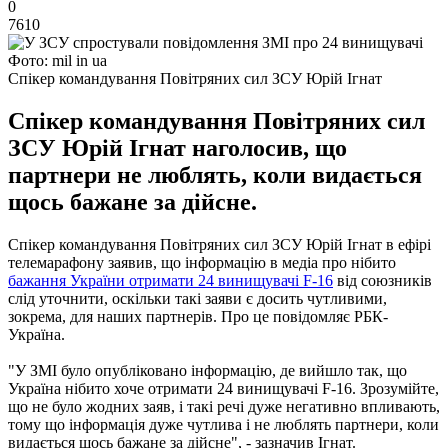
0
7610
Фото: mil in ua
Спікер командування Повітряних сил ЗСУ Юрій Ігнат
Спікер командування Повітряних сил
ЗСУ Юрій Ігнат наголосив, що
партнери не люблять, коли видається
щось бажане за дійсне.
Спікер командування Повітряних сил ЗСУ Юрій Ігнат в ефірі
телемарафону заявив, що інформацію в медіа про нібито
бажання України отримати 24 винищувачі F-16
від союзників
слід уточнити, оскільки такі заяви є досить чутливими,
зокрема, для наших партнерів. Про це повідомляє РБК-
Україна.
"У ЗМІ було опубліковано інформацію, де вийшло так, що
Україна нібито хоче отримати 24 винищувачі F-16. Зрозумійте,
що не було жодних заяв, і такі речі дуже негативно впливають,
тому що інформація дуже чутлива і не люблять партнери, коли
видається щось бажане за дійсне", - зазначив Ігнат.