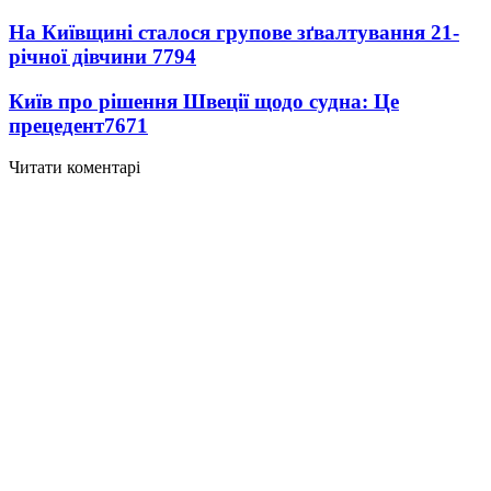
На Київщині сталося групове зґвалтування 21-
річної дівчини
7794
Київ про рішення Швеції щодо судна: Це
прецедент
7671
Читати коментарі