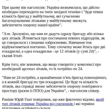
При цьому він наголосив: Україна визначилася, що дійсно
необхідно переходити на типи західної техніки і "буде певна
кількість бригад у майбутньому, які сучасними
багатоцільовими літаками у майбутньому зможуть
забезпечити охорону нашої країни".
"Але. Зрозуміло, що нам не дадуть одразу бригаду або кілька
цих літаків. Йтиметься про постачання певних підрозділів, як
це говорилося і з іншими озброєннями. Навчання теж
відбуватиметься поетапно. Тому спочатку може йтись про дві
ескадрильї, а одна ескадрилья - це 12 літаків (у сумі 24)", -
сказав Ігнат.
Крім того, він зазначив, що якщо говорити у комплексі про
необхідний арсенал літаків, то їх потрібно не 24.
"Нам не 24 потрібні, а щонайменше п'ять бригад повноцінних,
а в кожній бригаді по три ескадрильї. Це буде та кількість
літаків, яка справді зможе забезпечити охорону повітряного
простору (разом із ППО) для України", - наголосив спікер.
Раніше Юрій Гнат повідомив, що вже фактично відомо,
який
тип літаків отримає Україна від союзників
і які терміни
підготовки особового складу.