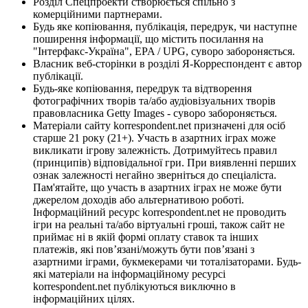
Розділ Спецпроекти створюється спільно з
комерційними партнерами.
Будь яке копіювання, публікація, передрук, чи наступне
поширення інформації, що містить посилання на
"Інтерфакс-Україна", EPA / UPG, суворо забороняється.
Власник веб-сторінки в розділі Я-Корреспондент є автор
публікації.
Будь-яке копіювання, передрук та відтворення
фотографічних творів та/або аудіовізуальних творів
правовласника Getty Images - суворо забороняється.
Матеріали сайту korrespondent.net призначені для осіб
старше 21 року (21+). Участь в азартних іграх може
викликати ігрову залежність. Дотримуйтесь правил
(принципів) відповідальної гри. При виявленні перших
ознак залежності негайно зверніться до спеціаліста.
Пам'ятайте, що участь в азартних іграх не може бути
джерелом доходів або альтернативою роботі.
Інформаційний ресурс korrespondent.net не проводить
ігри на реальні та/або віртуальні гроші, також сайт не
приймає ні в якій формі оплату ставок та інших
платежів, які пов’язані/можуть бути пов’язані з
азартними іграми, букмекерами чи тоталізаторами. Будь-
які матеріали на інформаційному ресурсі
korrespondent.net публікуються виключно в
інформаційних цілях.