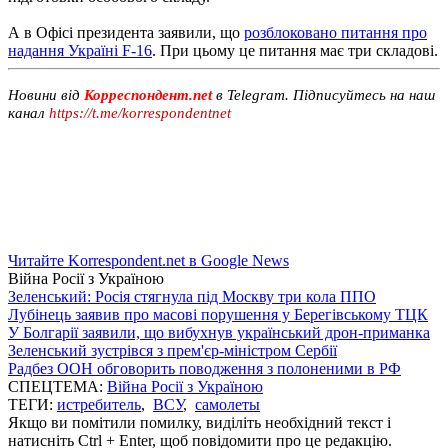
А в Офісі президента заявили, що
розблоковано питання про
надання Україні F-16
. При цьому це питання має три складові.
Новини від
Корреспондент.net
в Telegram. Підписуйтесь на наш
канал
https://t.me/korrespondentnet
Читайте Korrespondent.net в Google News
Війна Росії з Україною
Зеленський: Росія стягнула під Москву три кола ППО
Лубінець заявив про масові порушення у Берегівському ТЦК
У Болгарії заявили, що вибухнув український дрон-приманка
Зеленський зустрівся з прем'єр-міністром Сербії
Радбез ООН обговорить поводження з полоненими в РФ
СПЕЦТЕМА:
Війна Росії з Україною
ТЕГИ:
истребитель
,
ВСУ
,
самолеты
Якщо ви помітили помилку, виділіть необхідний текст і
натисніть Ctrl + Enter, щоб повідомити про це редакцію.