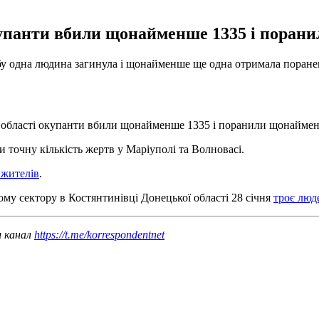
окупанти вбили щонайменше 1335 і поран
добу одна людина загинула і щонайменше ще одна отримала поран
ій області окупанти вбили щонайменше 1335 і поранили щонайме
 точну кількість жертв у Маріуполі та Волновасі.
 жителів
.
му сектору в Костянтинівці Донецької області 28 січня
троє люд
ш канал
https://t.me/korrespondentnet