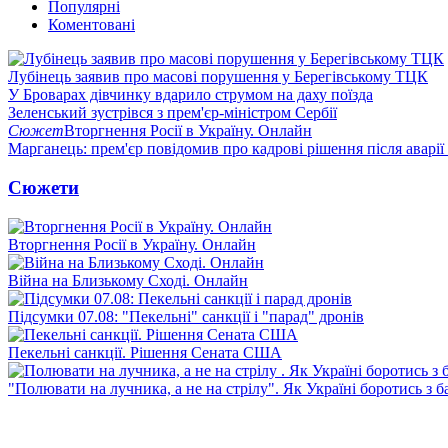
Популярні
Коментовані
Лубінець заявив про масові порушення у Берегівському ТЦК
У Броварах дівчинку вдарило струмом на даху поїзда
Зеленський зустрівся з прем'єр-міністром Сербії
Сюжет
Вторгнення Росії в Україну. Онлайн
Марганець: прем'єр повідомив про кадрові рішення після аварії
Сюжети
Вторгнення Росії в Україну. Онлайн
Війна на Близькому Сході. Онлайн
Підсумки 07.08: "Пекельні" санкції і "парад" дронів
Пекельні санкції. Рішення Сената США
"Полювати на лучника, а не на стрілу". Як Україні боротись з 