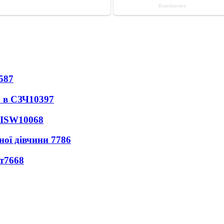
587
 в СЗЧ
10397
 ISW
10068
ної дівчини
7786
т
7668