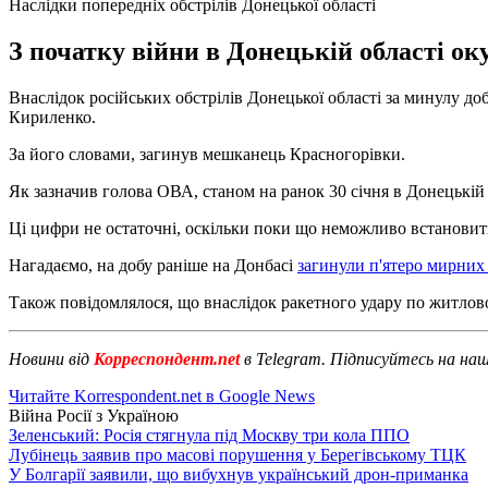
Наслідки попередніх обстрілів Донецької області
З початку війни в Донецькій області 
Внаслідок російських обстрілів Донецької області за минулу 
Кириленко.
За його словами, загинув мешканець Красногорівки.
Як зазначив голова ОВА, станом на ранок 30 січня в Донецьк
Ці цифри не остаточні, оскільки поки що неможливо встановити
Нагадаємо, на добу раніше на Донбасі
загинули п'ятеро мирних
Також повідомлялося, що внаслідок ракетного удару по житлово
Новини від
Корреспондент.net
в Telegram. Підписуйтесь на на
Читайте Korrespondent.net в Google News
Війна Росії з Україною
Зеленський: Росія стягнула під Москву три кола ППО
Лубінець заявив про масові порушення у Берегівському ТЦК
У Болгарії заявили, що вибухнув український дрон-приманка