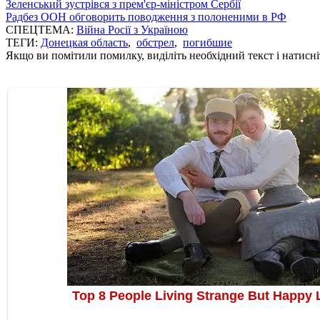
Зеленський зустрівся з прем'єр-міністром Сербії
Радбез ООН обговорить поводження з полоненими в РФ
СПЕЦТЕМА:
Війна Росії з Україною
ТЕГИ:
Донецкая область
,
обстрел
,
погибшие
Якщо ви помітили помилку, виділіть необхідний текст і натисніт