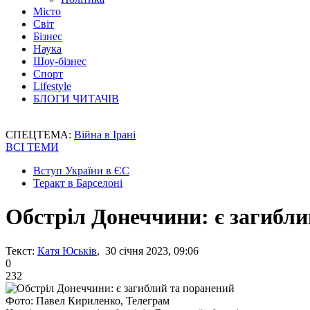
Місто
Світ
Бізнес
Наука
Шоу-бізнес
Спорт
Lifestyle
БЛОГИ ЧИТАЧІВ
СПЕЦТЕМА:
Війна в Ірані
ВСІ ТЕМИ
Вступ України в ЄС
Теракт в Барселоні
Обстріл Донеччини: є загибли
Текст:
Катя Юськів
, 30 січня 2023, 09:06
0
232
Фото: Павел Кириленко, Телеграм