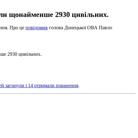
или щонайменше 2930 цивільних.
ення. Про це
повідомив
голова Донецької ОВА Павло
нше 2930 цивільних.
ей загинули і 14 отримали поранення
.