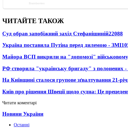
ЧИТАЙТЕ ТАКОЖ
Суд обрав запобіжний захід Стефанішиній
22088
Україна поставила Путіна перед дилемою - ЗМІ
10
Майора ВСП викрили на "допомозі" військовому
РФ створила "українську бригаду" з полонених -
На Київщині сталося групове зґвалтування 21-річ
Київ про рішення Швеції щодо судна: Це прецеден
Читати коментарі
Новини України
Останні