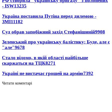
РФ створила "українську бригаду" з полонених
- ISW
13235
Україна поставила Путіна перед дилемою -
ЗМІ
11182
Суд обрав запобіжний захід Стефанішиній
9908
Зеленський про українську балістику: Буде, але є
"але"
9678
Стало відомо, в якій області найбільше
скаржаться на ТЦК
8271
Україні не вистачає грошей на армію
7392
Читати коментарі