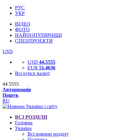
РУС
УКР
ВІДЕО
ФОТО
НАЙПОПУЛЯРНІШІ
СПЕЦПРОЕКТИ
USD
USD
44.5555
EUR
51.4636
Всі курси валют
44.5555
Авторизація
Пошук
RU
ВСІ РОЗДІЛИ
Головна
Україна
Всі новини розділу
Політика