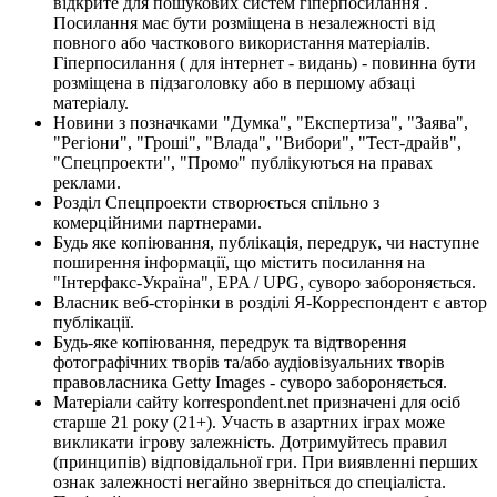
відкрите для пошукових систем гіперпосилання .
Посилання має бути розміщена в незалежності від
повного або часткового використання матеріалів.
Гіперпосилання ( для інтернет - видань) - повинна бути
розміщена в підзаголовку або в першому абзаці
матеріалу.
Новини з позначками "Думка", "Експертиза", "Заява",
"Регіони", "Гроші", "Влада", "Вибори", "Тест-драйв",
"Спецпроекти", "Промо" публікуються на правах
реклами.
Розділ Спецпроекти створюється спільно з
комерційними партнерами.
Будь яке копіювання, публікація, передрук, чи наступне
поширення інформації, що містить посилання на
"Інтерфакс-Україна", EPA / UPG, суворо забороняється.
Власник веб-сторінки в розділі Я-Корреспондент є автор
публікації.
Будь-яке копіювання, передрук та відтворення
фотографічних творів та/або аудіовізуальних творів
правовласника Getty Images - суворо забороняється.
Матеріали сайту korrespondent.net призначені для осіб
старше 21 року (21+). Участь в азартних іграх може
викликати ігрову залежність. Дотримуйтесь правил
(принципів) відповідальної гри. При виявленні перших
ознак залежності негайно зверніться до спеціаліста.