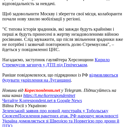
відповідальність за невдачі.
Щоб задовольнити Москву і зберегти свої місця, колаборанти
почали нову хвилю мобілізації у регіоні.
"Є типова історія зрадників, які завжди будуть крайніми і
перші ж будуть принесені в жертву незадоволеними війною
росіянами. Слід зауважити, що після звільнення зрадники вже
не потрібні і зазвичай повторюють долю Стремоусова", –
йдеться у повідомленні ЦНС.
Нагадаємо, заступник гауляйтера Херсонщини
Кирило
Стремоусов загинув у ДТП під Генічеськом
.
Раніше повідомлялося, що підрядники із РФ
відмовляються
будувати укріплення на Луганщині
.
Новини від
Кореспондент.net
у Telegram. Підписуйтесь на
наш канал
https://t.me/korrespondentnet
Читайте Korrespondent.net в Google News
Війна Росії з Україною
Зеленський заявив про новий дипстрайк у Тобольську
Сюжет
Посилення ракетних атак. РФ нарощує можливості
Україна домовляється зі Швецією та Норвегією про дрони й
ППО