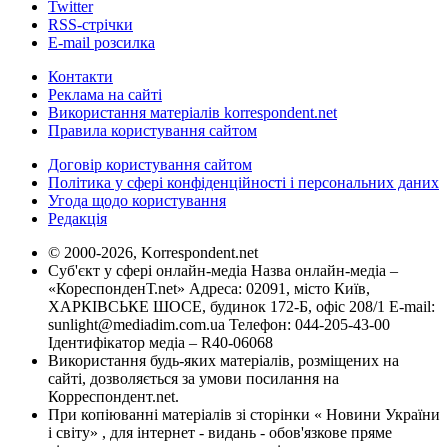
Twitter
RSS-стрічки
E-mail розсилка
Контакти
Реклама на сайті
Використання матеріалів korrespondent.net
Правила користування сайтом
Договір користування сайтом
Політика у сфері конфіденційності і персональних даних
Угода щодо користування
Редакція
© 2000-2026, Korrespondent.net
Суб'єкт у сфері онлайн-медіа Назва онлайн-медіа –
«КореспонденТ.net» Адреса: 02091, місто Київ,
ХАРКІВСЬКЕ ШОСЕ, будинок 172-Б, офіс 208/1 E-mail:
sunlight@mediadim.com.ua
Телефон: 044-205-43-00
Ідентифікатор медіа – R40-06068
Використання будь-яких матеріалів, розміщених на
сайті, дозволяється за умови посилання на
Корреспондент.net.
При копіюванні матеріалів зі сторінки « Новини України
і світу» , для інтернет - видань - обов'язкове пряме