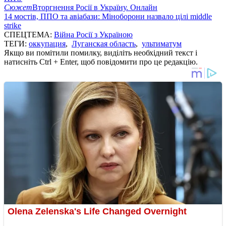
Сюжет
Вторгнення Росії в Україну. Онлайн
14 мостів, ППО та авіабази: Міноборони назвало цілі middle
strike
СПЕЦТЕМА:
Війна Росії з Україною
ТЕГИ:
оккупация
,
Луганская область
,
ультиматум
Якщо ви помітили помилку, виділіть необхідний текст і
натисніть Ctrl + Enter, щоб повідомити про це редакцію.