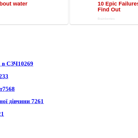
 в СЗЧ
10269
233
т
7568
ної дівчини
7261
21