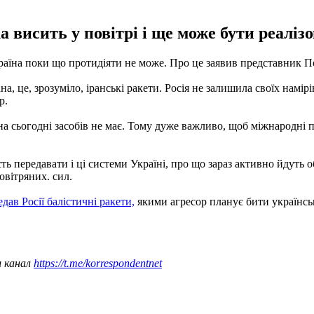
ка висить у повітрі і ще може бути реаліз
країна поки що протидіяти не може. Про це заявив представник П
на, це, зрозуміло, іранські ракети. Росія не залишила своїх намір
р.
аїна сьогодні засобів не має. Тому дуже важливо, щоб міжнародні
ть передавати і ці системи Україні, про що зараз активно йдуть 
Повітряних. сил.
дав Росії балістичні ракети,
якими агресор планує бити українс
ш канал
https://t.me/korrespondentnet