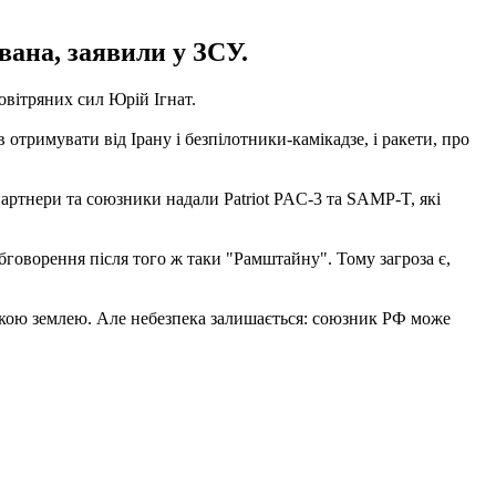
ована, заявили у ЗСУ.
овітряних сил Юрій Ігнат.
ів отримувати від Ірану і безпілотники-камікадзе, і ракети, про
 партнери та союзники надали Patriot PAC-3 та SAMP-T, які
обговорення після того ж таки "Рамштайну". Тому загроза є,
ькою землею. Але небезпека залишається: союзник РФ може