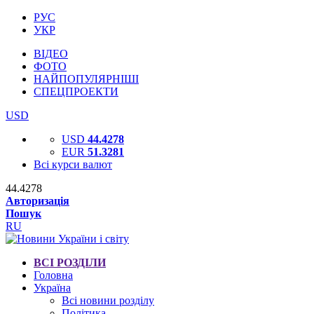
РУС
УКР
ВІДЕО
ФОТО
НАЙПОПУЛЯРНІШІ
СПЕЦПРОЕКТИ
USD
USD
44.4278
EUR
51.3281
Всі курси валют
44.4278
Авторизація
Пошук
RU
ВСІ РОЗДІЛИ
Головна
Україна
Всі новини розділу
Політика