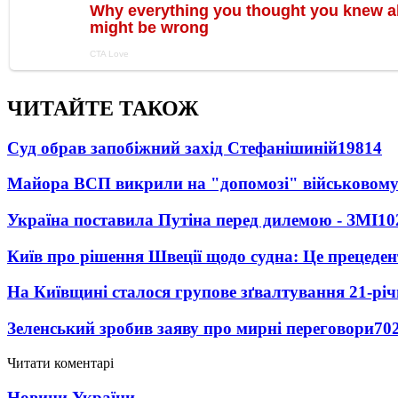
ЧИТАЙТЕ ТАКОЖ
Суд обрав запобіжний захід Стефанішиній
19814
Майора ВСП викрили на "допомозі" військовому
Україна поставила Путіна перед дилемою - ЗМІ
10
Київ про рішення Швеції щодо судна: Це прецеден
На Київщині сталося групове зґвалтування 21-річ
Зеленський зробив заяву про мирні переговори
70
Читати коментарі
Новини України