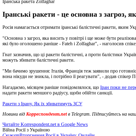
Іранська ракета Zolfaghar
Іранські ракети - це основна з загроз, я
Росія намагається отримати іранські балістичні ракети, яким У
"Основна з загроз, яка висить у повітрі і ще може бути реалізова
які було оголошено раніше - Fateh і Zolfaghar", - наголосив спіке
Гнат зазначив, що ці ракети балістичні, а проти балістики Укр
можуть збивати балістичні ракети.
"Ми бачимо зрушення: Італія, Франція теж заявили про готовніс
вона нікуди не зникла, і потрібно її реагувати", - додав спікер 
Нагадаємо, місяцем раніше повідомлялося, що
Іран поки не пере
надати ракети меншого радіусу, щоби обійти санкції.
Ракети з Ірану. Як їх збиватимуть ЗСУ
Новини від
Корреспондент.net
в Telegram. Підписуйтесь на на
Читайте Korrespondent.net в Google News
Війна Росії з Україною
Сюжет
Вторгнення Росії в Україну. Онлайн