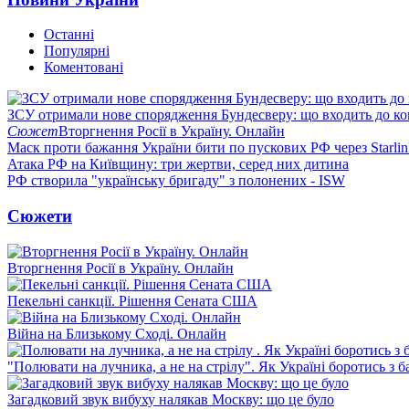
Останні
Популярні
Коментовані
ЗСУ отримали нове спорядження Бундесверу: що входить до к
Сюжет
Вторгнення Росії в Україну. Онлайн
Маск проти бажання України бити по пускових РФ через Starlin
Атака РФ на Київщину: три жертви, серед них дитина
РФ створила "українську бригаду" з полонених - ISW
Сюжети
Вторгнення Росії в Україну. Онлайн
Пекельні санкції. Рішення Сената США
Війна на Близькому Сході. Онлайн
"Полювати на лучника, а не на стрілу". Як Україні боротись з 
Загадковий звук вибуху налякав Москву: що це було