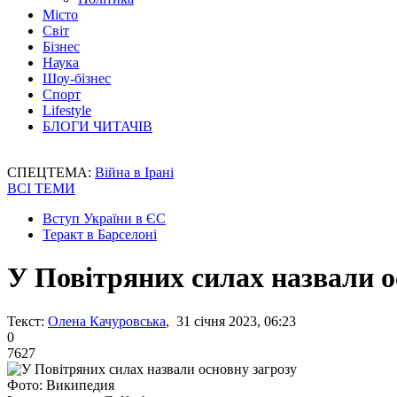
Місто
Світ
Бізнес
Наука
Шоу-бізнес
Спорт
Lifestyle
БЛОГИ ЧИТАЧІВ
СПЕЦТЕМА:
Війна в Ірані
ВСІ ТЕМИ
Вступ України в ЄС
Теракт в Барселоні
У Повітряних силах назвали о
Текст:
Олена Качуровська
, 31 січня 2023, 06:23
0
7627
Фото: Википедия