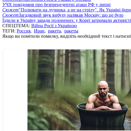
УЧХ повідомив про безпрецедентні атаки РФ у липні
Сюжет
"Полювати на лучника, а не на стрілу". Як Україні бор
Сюжет
Загадковий звук вибуху налякав Москву: що це було
Їздили в Україну заради полонених: у Кореї затримали активіст
СПЕЦТЕМА:
Війна Росії з Україною
ТЕГИ:
Россия
,
Иран
,
ракета
,
ракеты
Якщо ви помітили помилку, виділіть необхідний текст і натисніт