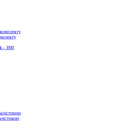
омплекту
k - ЗМІ
балістикою