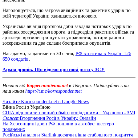
Наголошується, що загроза авіаційних та ракетних ударів по
всій території України залишається високою.
Українська авіація протягом доби завдала чотирьох ударів по
районах зосередження ворога, а підрозділи ракетних військ та
артилерії вразили три пункти управління, чотири райони
зосередження та два склади боєприпасів окупантів.
Нагадаємо, за даними на 30 січня,
РФ втратила в Україні 126
650 солдатів
.
Армія дронів. Що відомо про нові роти у ЗСУ
Новини від
Корреспондент.net
в Telegram. Підписуйтесь на
наш канал
https://t.me/korrespondentnet
Читайте Korrespondent.net в Google News
Війна Росії з Україною
США відновили повний обмін розвідданими з Україною - ЗМІ
Сюжет
Вторгнення Росії в Україну. Онлайн
На Херсонщині дрон РФ поцілив в автобус: шестеро
поранених
Російські аналоги Starlink досягли вікна стабільного покриття