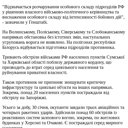
"Відзначається розчарування особового складу підрозділів РФ
у рішеннях власного військово-політичного керівництва та
виснаження особового складу від інтенсивності бойових дій",
- зазначили у Генштабі.
На Волинському, Поліському, Сіверському та Слобожанському
напрямках обстановка без істотних змін, наступальних
угруповань ворога не виявлено. На полігонах республіки
Білорусь відбувається підготовка підрозділів противника.
Тривають обстріли військами РФ населених пунктів Сумської
та Харківської області поблизу державного кордону, що
призводить до втрат серед цивільного населення та
руйнування приватної власності.
Також противник не припиняє знищувати критичну
інфраструктуру та цивільні об'єкти на інших напрямках.
Зокрема, понад 20 населених пунктів постраждали від
обстрілу на Запоріжжі.
Усього за добу, 30 січня, окупанти завдали трьох авіаційних та
чотирьох ракетних ударів. Здійснили понад 60 обстрілів із
реактивних систем залпового вогню, зокрема, по житлових
будинках у Херсоні та Очакові. Є постраждалі серед мирного
населення.