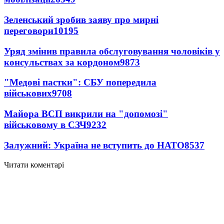
Зеленський зробив заяву про мирні
переговори
10195
Уряд змінив правила обслуговування чоловіків у
консульствах за кордоном
9873
"Медові пастки": СБУ попередила
військових
9708
Майора ВСП викрили на "допомозі"
військовому в СЗЧ
9232
Залужний: Україна не вступить до НАТО
8537
Читати коментарі