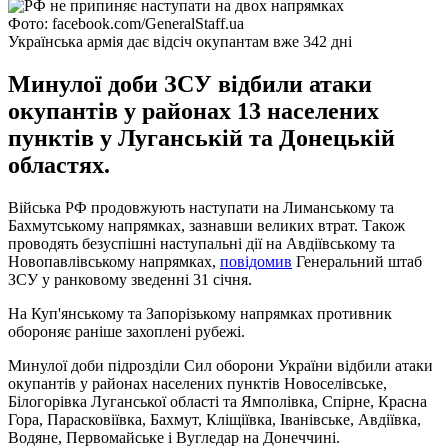
Фото: facebook.com/GeneralStaff.ua
Українська армія дає відсіч окупантам вже 342 дні
Минулої доби ЗСУ відбили атаки
окупантів у районах 13 населених
пунктів у Луганській та Донецькій
областях.
Війська РФ продовжують наступати на Лиманському та
Бахмутському напрямках, зазнавши великих втрат. Також
проводять безуспішні наступальні дії на Авдіївському та
Новопавлівському напрямках,
повідомив
Генеральний штаб
ЗСУ у ранковому зведенні 31 січня.
На Куп'янському та Запорізькому напрямках противник
обороняє раніше захоплені рубежі.
Минулої доби підрозділи Сил оборони України відбили атаки
окупантів у районах населених пунктів Новоселівське,
Білогорівка Луганської області та Ямполівка, Спірне, Красна
Гора, Парасковіївка, Бахмут, Кліщіївка, Іванівське, Авдіївка,
Водяне, Первомайське і Вугледар на Донеччині.