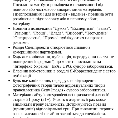
Посилання має бути розміщена в незалежності від
повного або часткового використання матеріалів.
Гіперпосилання ( для інтернет - видань) - повинна бути
розміщена в підзаголовку або в першому абзаці
матеріалу.
Новини з позначками "Думка", "Експертиза", "Заява",
"Регіони", "Гроші", "Влада", "Вибори", "Тест-драйв",
"Спецпроекти", "Промо" публікуються на правах
реклами.
Розділ Спецпроекти створюється спільно з
комерційними партнерами.
Будь яке копіювання, публікація, передрук, чи наступне
поширення інформації, що містить посилання на
"Інтерфакс-Україна", EPA / UPG, суворо забороняється.
Власник веб-сторінки в розділі Я-Корреспондент є автор
публікації.
Будь-яке копіювання, передрук та відтворення
фотографічних творів та/або аудіовізуальних творів
правовласника Getty Images - суворо забороняється.
Матеріали сайту korrespondent.net призначені для осіб
старше 21 року (21+). Участь в азартних іграх може
викликати ігрову залежність. Дотримуйтесь правил
(принципів) відповідальної гри. При виявленні перших
ознак залежності негайно зверніться до спеціаліста.