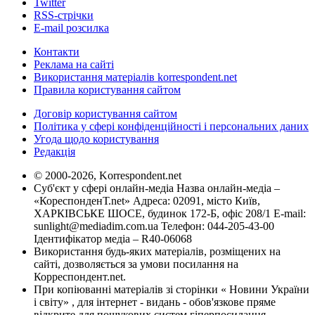
Twitter
RSS-стрічки
E-mail розсилка
Контакти
Реклама на сайті
Використання матеріалів korrespondent.net
Правила користування сайтом
Договір користування сайтом
Політика у сфері конфіденційності і персональних даних
Угода щодо користування
Редакція
© 2000-2026, Korrespondent.net
Суб'єкт у сфері онлайн-медіа Назва онлайн-медіа –
«КореспонденТ.net» Адреса: 02091, місто Київ,
ХАРКІВСЬКЕ ШОСЕ, будинок 172-Б, офіс 208/1 E-mail:
sunlight@mediadim.com.ua
Телефон: 044-205-43-00
Ідентифікатор медіа – R40-06068
Використання будь-яких матеріалів, розміщених на
сайті, дозволяється за умови посилання на
Корреспондент.net.
При копіюванні матеріалів зі сторінки « Новини України
і світу» , для інтернет - видань - обов'язкове пряме
відкрите для пошукових систем гіперпосилання .