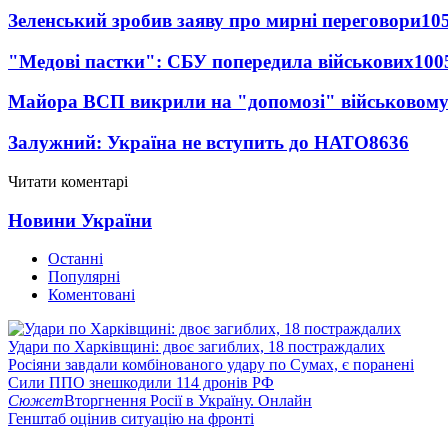
Зеленський зробив заяву про мирні переговори
10
"Медові пастки": СБУ попередила військових
100
Майора ВСП викрили на "допомозі" військовому
Залужний: Україна не вступить до НАТО
8636
Читати коментарі
Новини України
Останні
Популярні
Коментовані
Удари по Харківщині: двоє загиблих, 18 постраждалих
Росіяни завдали комбінованого удару по Сумах, є поранені
Сили ППО знешкодили 114 дронів РФ
Сюжет
Вторгнення Росії в Україну. Онлайн
Генштаб оцінив ситуацію на фронті