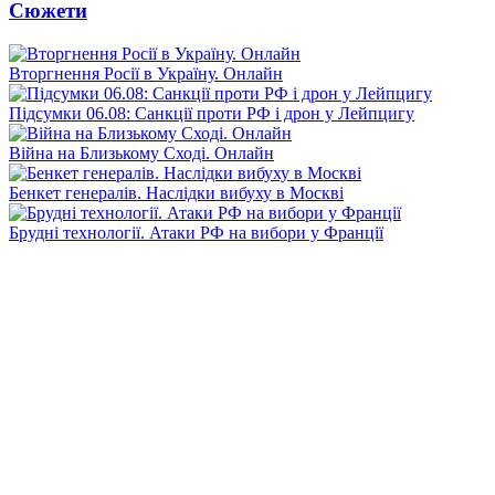
Сюжети
Вторгнення Росії в Україну. Онлайн
Підсумки 06.08: Санкції проти РФ і дрон у Лейпцигу
Війна на Близькому Сході. Онлайн
Бенкет генералів. Наслідки вибуху в Москві
Брудні технології. Атаки РФ на вибори у Франції