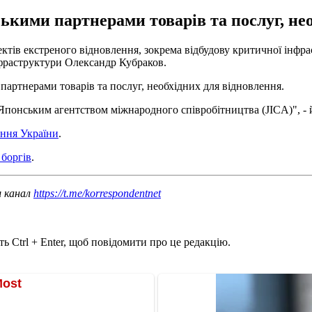
кими партнерами товарів та послуг, нео
оектів екстреного відновлення, зокрема відбудову критичної інф
інфраструктури Олександр Кубраков.
артнерами товарів та послуг, необхідних для відновлення.
Японським агентством міжнародного співробітництва (JICA)", - й
ення України
.
 боргів
.
ш канал
https://t.me/korrespondentnet
ь Ctrl + Enter, щоб повідомити про це редакцію.