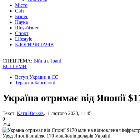
Місто
Світ
Бізнес
Наука
Шоу-бізнес
Спорт
Lifestyle
БЛОГИ ЧИТАЧІВ
СПЕЦТЕМА:
Війна в Ірані
ВСІ ТЕМИ
Вступ України в ЄС
Теракт в Барселоні
Україна отримає від Японії $
Текст:
Катя Юськів
, 1 лютого 2023, 11:45
0
254
Уряд Японії виділяє 170 мільйонів доларів Україні