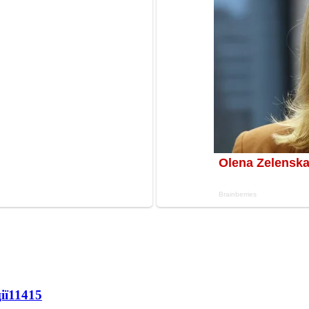
ії
11415