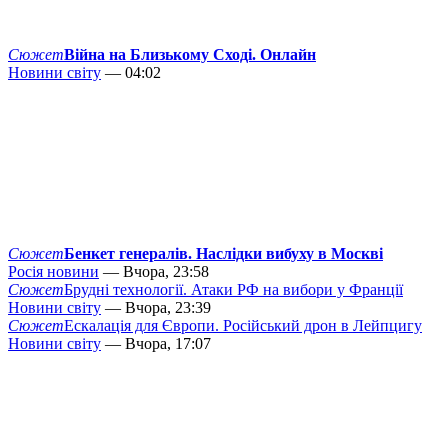
Сюжет
Війна на Близькому Сході. Онлайн
Новини світу
— 04:02
Сюжет
Бенкет генералів. Наслідки вибуху в Москві
Росія новини
— Вчора, 23:58
Сюжет
Брудні технології. Атаки РФ на вибори у Франції
Новини світу
— Вчора, 23:39
Сюжет
Ескалація для Європи. Російський дрон в Лейпцигу
Новини світу
— Вчора, 17:07