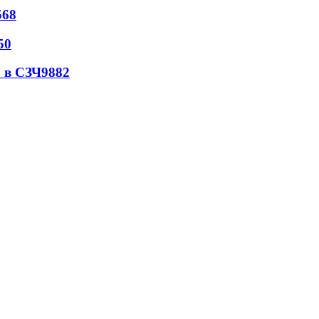
568
50
 в СЗЧ
9882