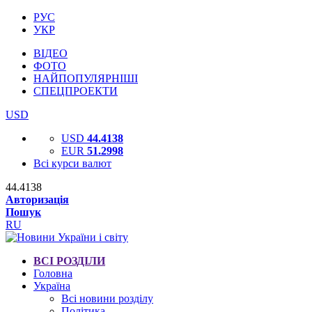
РУС
УКР
ВІДЕО
ФОТО
НАЙПОПУЛЯРНІШІ
СПЕЦПРОЕКТИ
USD
USD
44.4138
EUR
51.2998
Всі курси валют
44.4138
Авторизація
Пошук
RU
ВСІ РОЗДІЛИ
Головна
Україна
Всі новини розділу
Політика