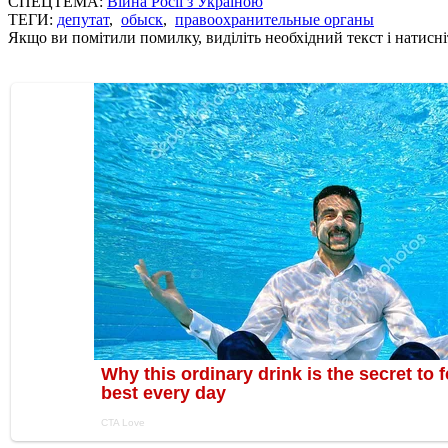
СПЕЦТЕМА:
Війна Росії з Україною
ТЕГИ:
депутат
,
обыск
,
правоохранительные органы
Якщо ви помітили помилку, виділіть необхідний текст і натисніт