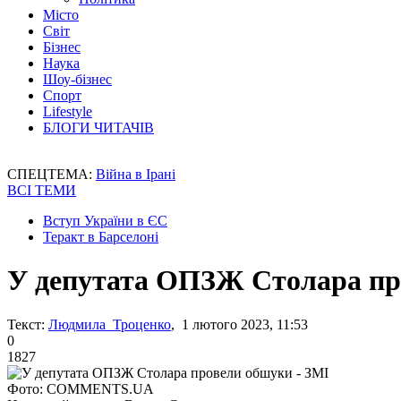
Місто
Світ
Бізнес
Наука
Шоу-бізнес
Спорт
Lifestyle
БЛОГИ ЧИТАЧІВ
СПЕЦТЕМА:
Війна в Ірані
ВСІ ТЕМИ
Вступ України в ЄС
Теракт в Барселоні
У депутата ОПЗЖ Столара пр
Текст:
Людмила Троценко
, 1 лютого 2023, 11:53
0
1827
Фото: COMMENTS.UA