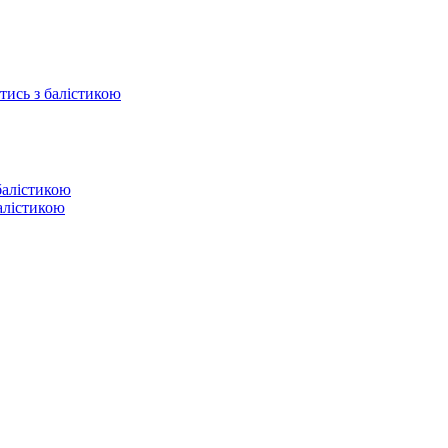
отись з балістикою
балістикою