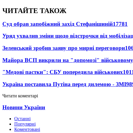
ЧИТАЙТЕ ТАКОЖ
Суд обрав запобіжний захід Стефанішиній
17781
Уряд ухвалив зміни щодо відстрочки від мобілізац
Зеленський зробив заяву про мирні переговори
10
Майора ВСП викрили на "допомозі" військовому
"Медові пастки": СБУ попередила військових
101
Україна поставила Путіна перед дилемою - ЗМІ
98
Читати коментарі
Новини України
Останні
Популярні
Коментовані