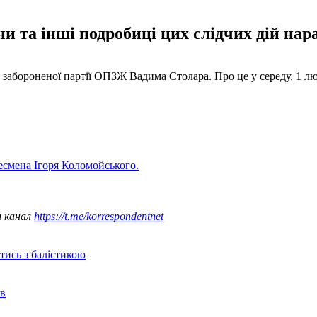
 та інші подробиці цих слідчих дій нараз
забороненої партії ОПЗЖ Вадима Столара. Про це у середу, 1 л
есмена Ігоря Коломойського.
ш канал
https://t.me/korrespondentnet
отись з балістикою
ів