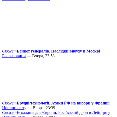
Сюжет
Бенкет генералів. Наслідки вибуху в Москві
Росія новини
— Вчора, 23:58
Сюжет
Брудні технології. Атаки РФ на вибори у Франції
Новини світу
— Вчора, 23:39
Сюжет
Ескалація для Європи. Російський дрон в Лейпцигу