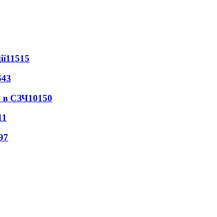
ії
11515
643
 в СЗЧ
10150
11
97