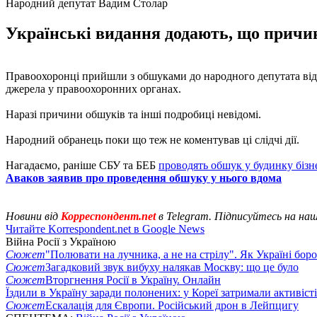
Народний депутат Вадим Столар
Українські видання додають, що причини
Правоохоронці прийшли з обшуками до народного депутата від 
джерела у правоохоронних органах.
Наразі причини обшуків та інші подробиці невідомі.
Народний обранець поки що теж не коментував ці слідчі дії.
Нагадаємо, раніше СБУ та БЕБ
проводять обшук у будинку бізн
Аваков заявив про проведення обшуку у нього вдома
Новини від
Корреспондент.net
в Telegram. Підписуйтесь на на
Читайте Korrespondent.net в Google News
Війна Росії з Україною
Сюжет
"Полювати на лучника, а не на стрілу". Як Україні бор
Сюжет
Загадковий звук вибуху налякав Москву: що це було
Сюжет
Вторгнення Росії в Україну. Онлайн
Їздили в Україну заради полонених: у Кореї затримали активіст
Сюжет
Ескалація для Європи. Російський дрон в Лейпцигу