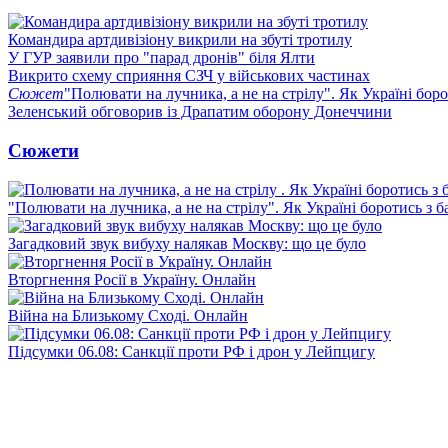
Командира артдивізіону викрили на збуті тротилу
У ГУР заявили про "парад дронів" біля Ялти
Викрито схему сприяння СЗЧ у військових частинах
Сюжет
"Полювати на лучника, а не на стрілу". Як Україні бор
Зеленський обговорив із Драпатим оборону Донеччини
Сюжети
"Полювати на лучника, а не на стрілу". Як Україні боротись з 
Загадковий звук вибуху налякав Москву: що це було
Вторгнення Росії в Україну. Онлайн
Війна на Близькому Сході. Онлайн
Підсумки 06.08: Санкції проти РФ і дрон у Лейпцигу