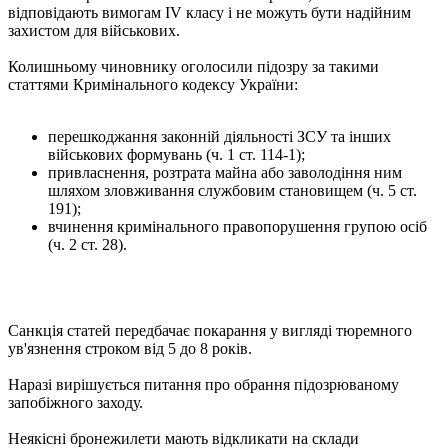
відповідають вимогам IV класу і не можуть бути надійним
захистом для військових.
Колишньому чиновнику оголосили підозру за такими
статтями Кримінального кодексу України:
перешкоджання законній діяльності ЗСУ та інших
військових формувань (ч. 1 ст. 114-1);
привласнення, розтрата майна або заволодіння ним
шляхом зловживання службовим становищем (ч. 5 ст.
191);
вчинення кримінального правопорушення групою осіб
(ч. 2 ст. 28).
Санкція статей передбачає покарання у вигляді тюремного
ув'язнення строком від 5 до 8 років.
Наразі вирішується питання про обрання підозрюваному
запобіжного заходу.
Неякісні бронежилети мають відкликати на склади