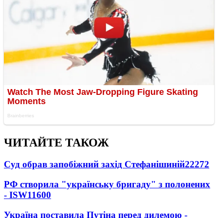
ЧИТАЙТЕ ТАКОЖ
Суд обрав запобіжний захід Стефанішиній
22272
РФ створила "українську бригаду" з полонених
- ISW
11600
Україна поставила Путіна перед дилемою -