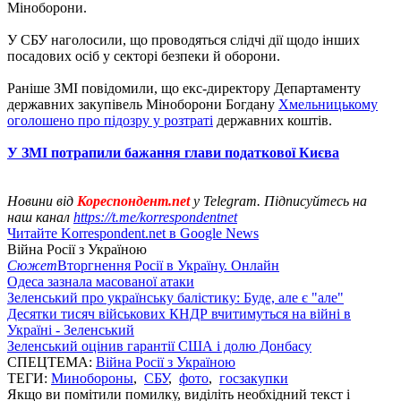
Міноборони.
У СБУ наголосили, що проводяться слідчі дії щодо інших
посадових осіб у секторі безпеки й оборони.
Раніше ЗМІ повідомили, що екс-директору Департаменту
державних закупівель Міноборони Богдану
Хмельницькому
оголошено про підозру у розтраті
державних коштів.
У ЗМІ потрапили бажання глави податкової Києва
Новини від
Кореспондент.net
у Telegram. Підписуйтесь на
наш канал
https://t.me/korrespondentnet
Читайте Korrespondent.net в Google News
Війна Росії з Україною
Сюжет
Вторгнення Росії в Україну. Онлайн
Одеса зазнала масованої атаки
Зеленський про українську балістику: Буде, але є "але"
Десятки тисяч військових КНДР вчитимуться на війні в
Україні - Зеленський
Зеленський оцінив гарантії США і долю Донбасу
СПЕЦТЕМА:
Війна Росії з Україною
ТЕГИ:
Минобороны
,
СБУ
,
фото
,
госзакупки
Якщо ви помітили помилку, виділіть необхідний текст і