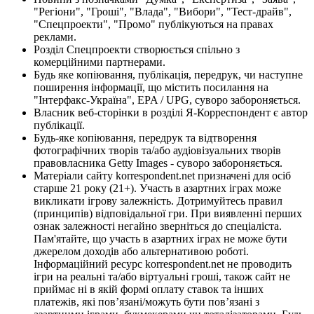
"Регіони", "Гроші", "Влада", "Вибори", "Тест-драйв",
"Спецпроекти", "Промо" публікуються на правах
реклами.
Розділ Спецпроекти створюється спільно з
комерційними партнерами.
Будь яке копіювання, публікація, передрук, чи наступне
поширення інформації, що містить посилання на
"Інтерфакс-Україна", EPA / UPG, суворо забороняється.
Власник веб-сторінки в розділі Я-Корреспондент є автор
публікації.
Будь-яке копіювання, передрук та відтворення
фотографічних творів та/або аудіовізуальних творів
правовласника Getty Images - суворо забороняється.
Матеріали сайту korrespondent.net призначені для осіб
старше 21 року (21+). Участь в азартних іграх може
викликати ігрову залежність. Дотримуйтесь правил
(принципів) відповідальної гри. При виявленні перших
ознак залежності негайно зверніться до спеціаліста.
Пам'ятайте, що участь в азартних іграх не може бути
джерелом доходів або альтернативою роботі.
Інформаційний ресурс korrespondent.net не проводить
ігри на реальні та/або віртуальні гроші, також сайт не
приймає ні в якій формі оплату ставок та інших
платежів, які пов’язані/можуть бути пов’язані з