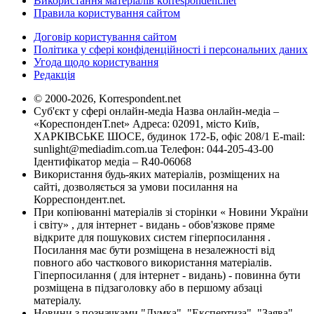
Використання матеріалів korrespondent.net
Правила користування сайтом
Договір користування сайтом
Політика у сфері конфіденційності і персональних даних
Угода щодо користування
Редакція
© 2000-2026, Korrespondent.net
Суб'єкт у сфері онлайн-медіа Назва онлайн-медіа –
«КореспонденТ.net» Адреса: 02091, місто Київ,
ХАРКІВСЬКЕ ШОСЕ, будинок 172-Б, офіс 208/1 E-mail:
sunlight@mediadim.com.ua
Телефон: 044-205-43-00
Ідентифікатор медіа – R40-06068
Використання будь-яких матеріалів, розміщених на
сайті, дозволяється за умови посилання на
Корреспондент.net.
При копіюванні матеріалів зі сторінки « Новини України
і світу» , для інтернет - видань - обов'язкове пряме
відкрите для пошукових систем гіперпосилання .
Посилання має бути розміщена в незалежності від
повного або часткового використання матеріалів.
Гіперпосилання ( для інтернет - видань) - повинна бути
розміщена в підзаголовку або в першому абзаці
матеріалу.
Новини з позначками "Думка", "Експертиза", "Заява",