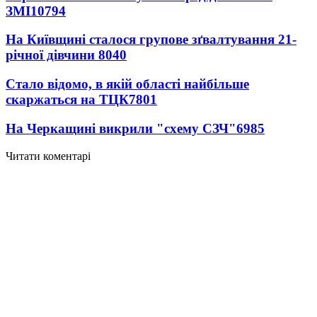
ЗМІ
10794
На Київщині сталося групове зґвалтування 21-
річної дівчини
8040
Стало відомо, в якій області найбільше
скаржаться на ТЦК
7801
На Черкащині викрили "схему СЗЧ"
6985
Читати коментарі