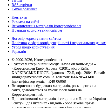
Twitter
RSS-стрічки
E-mail розсилка
Контакти
Реклама на сайті
Використання матеріалів korrespondent.net
Правила користування сайтом
Договір користування сайтом
Політика у сфері конфіденційності і персональних даних
Угода щодо користування
Редакція
© 2000-2026, Korrespondent.net
Суб'єкт у сфері онлайн-медіа Назва онлайн-медіа –
«КореспонденТ.net» Адреса: 02091, місто Київ,
ХАРКІВСЬКЕ ШОСЕ, будинок 172-Б, офіс 208/1 E-mail:
sunlight@mediadim.com.ua
Телефон: 044-205-43-00
Ідентифікатор медіа – R40-06068
Використання будь-яких матеріалів, розміщених на
сайті, дозволяється за умови посилання на
Корреспондент.net.
При копіюванні матеріалів зі сторінки « Новини України
і світу» , для інтернет - видань - обов'язкове пряме
відкрите для пошукових систем гіперпосилання .