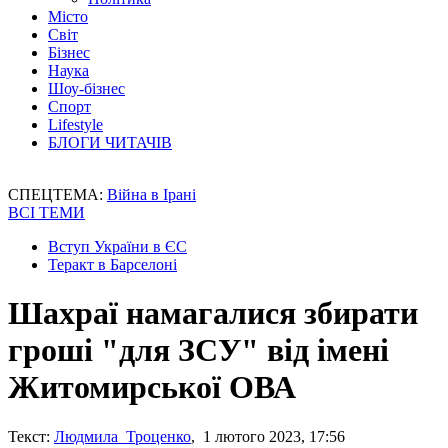
Місто
Світ
Бізнес
Наука
Шоу-бізнес
Спорт
Lifestyle
БЛОГИ ЧИТАЧІВ
СПЕЦТЕМА:
Війна в Ірані
ВСІ ТЕМИ
Вступ України в ЄС
Теракт в Барселоні
Шахраї намагалися збирати
гроші "для ЗСУ" від імені
Житомирської ОВА
Текст:
Людмила Троценко
, 1 лютого 2023, 17:56