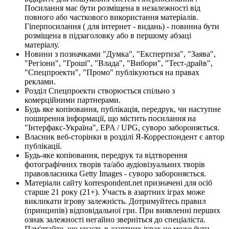
Посилання має бути розміщена в незалежності від
повного або часткового використання матеріалів.
Гіперпосилання ( для інтернет - видань) - повинна бути
розміщена в підзаголовку або в першому абзаці
матеріалу.
Новини з позначками "Думка", "Експертиза", "Заява",
"Регіони", "Гроші", "Влада", "Вибори", "Тест-драйв",
"Спецпроекти", "Промо" публікуються на правах
реклами.
Розділ Спецпроекти створюється спільно з
комерційними партнерами.
Будь яке копіювання, публікація, передрук, чи наступне
поширення інформації, що містить посилання на
"Інтерфакс-Україна", EPA / UPG, суворо забороняється.
Власник веб-сторінки в розділі Я-Корреспондент є автор
публікації.
Будь-яке копіювання, передрук та відтворення
фотографічних творів та/або аудіовізуальних творів
правовласника Getty Images - суворо забороняється.
Матеріали сайту korrespondent.net призначені для осіб
старше 21 року (21+). Участь в азартних іграх може
викликати ігрову залежність. Дотримуйтесь правил
(принципів) відповідальної гри. При виявленні перших
ознак залежності негайно зверніться до спеціаліста.
Пам'ятайте, що участь в азартних іграх не може бути