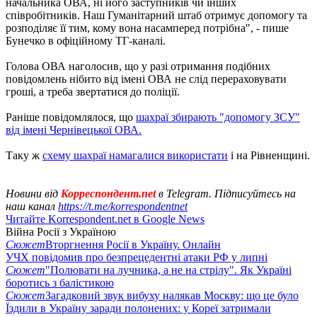
начальника ОВА, ні його заступників чи інших
співробітників. Наш Гуманітарний штаб отримує допомогу та
розподіляє її тим, кому вона насамперед потрібна", - пише
Бунечко в офіційному ТГ-каналі.
Голова ОВА наголосив, що у разі отримання подібних
повідомлень нібито від імені ОВА не слід перераховувати
гроші, а треба звертатися до поліції.
Раніше повідомлялося, що
шахраї збирають "допомогу ЗСУ"
від імені Чернівецької ОВА.
Таку ж
схему шахраї намагалися використати
і на Рівненщині.
Новини від
Корреспондент.net
в Telegram. Підписуйтесь на
наш канал
https://t.me/korrespondentnet
Читайте Korrespondent.net в Google News
Війна Росії з Україною
Сюжет
Вторгнення Росії в Україну. Онлайн
УЧХ повідомив про безпрецедентні атаки РФ у липні
Сюжет
"Полювати на лучника, а не на стрілу". Як Україні
боротись з балістикою
Сюжет
Загадковий звук вибуху налякав Москву: що це було
Їздили в Україну заради полонених: у Кореї затримали