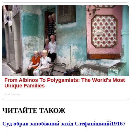
ЧИТАЙТЕ ТАКОЖ
Суд обрав запобіжний захід Стефанішиній
19167