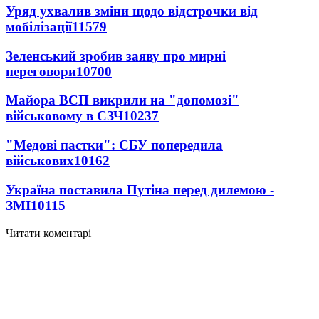
Уряд ухвалив зміни щодо відстрочки від
мобілізації
11579
Зеленський зробив заяву про мирні
переговори
10700
Майора ВСП викрили на "допомозі"
військовому в СЗЧ
10237
"Медові пастки": СБУ попередила
військових
10162
Україна поставила Путіна перед дилемою -
ЗМІ
10115
Читати коментарі