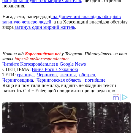
обстріл загинули троє мирних жителів,
ще один - отримав
поранення.
Нагадаємо, напередодні
на Донеччині внаслідок обстрілів
загинуло четверо людей
, а на Херсонщині внаслідок обстрілу
вчора
загинув один мирний житель
.
Новини від
Кореспондент.net
у Telegram. Підписуйтесь на наш
канал
https://t.me/korrespondentnet
Читайте Korrespondent.net в Google News
СПЕЦТЕМА:
Війна Росії з Україною
ТЕГИ:
граница
,
Чернигов
,
жертвы
,
обстрел
,
Черниговщина
,
Черниговская область
,
погибшие
Якщо ви помітили помилку, виділіть необхідний текст і
натисніть Ctrl + Enter, щоб повідомити про це редакцію.