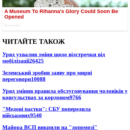
ЧИТАЙТЕ ТАКОЖ
Уряд ухвалив зміни щодо відстрочки від
мобілізації
26425
Зеленський зробив заяву про мирні
переговори
10088
Уряд змінив правила обслуговування чоловіків у
консульствах за кордоном
9766
"Медові пастки": СБУ попередила
військових
9540
Майора ВСП викрили на "допомозі"