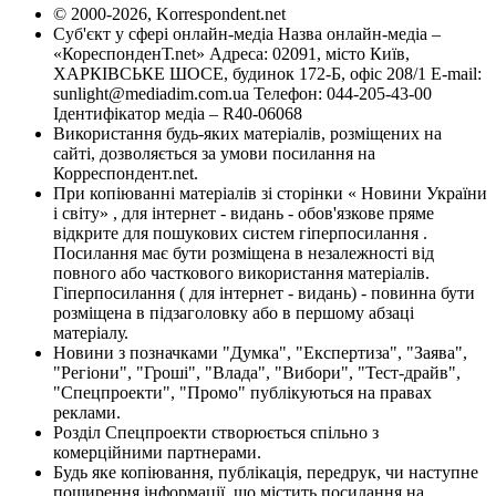
© 2000-2026, Korrespondent.net
Суб'єкт у сфері онлайн-медіа Назва онлайн-медіа –
«КореспонденТ.net» Адреса: 02091, місто Київ,
ХАРКІВСЬКЕ ШОСЕ, будинок 172-Б, офіс 208/1 E-mail:
sunlight@mediadim.com.ua
Телефон: 044-205-43-00
Ідентифікатор медіа – R40-06068
Використання будь-яких матеріалів, розміщених на
сайті, дозволяється за умови посилання на
Корреспондент.net.
При копіюванні матеріалів зі сторінки « Новини України
і світу» , для інтернет - видань - обов'язкове пряме
відкрите для пошукових систем гіперпосилання .
Посилання має бути розміщена в незалежності від
повного або часткового використання матеріалів.
Гіперпосилання ( для інтернет - видань) - повинна бути
розміщена в підзаголовку або в першому абзаці
матеріалу.
Новини з позначками "Думка", "Експертиза", "Заява",
"Регіони", "Гроші", "Влада", "Вибори", "Тест-драйв",
"Спецпроекти", "Промо" публікуються на правах
реклами.
Розділ Спецпроекти створюється спільно з
комерційними партнерами.
Будь яке копіювання, публікація, передрук, чи наступне
поширення інформації, що містить посилання на