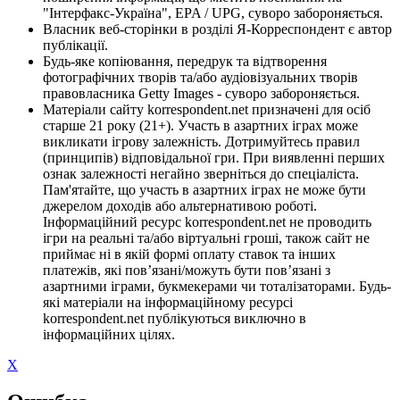
"Інтерфакс-Україна", EPA / UPG, суворо забороняється.
Власник веб-сторінки в розділі Я-Корреспондент є автор
публікації.
Будь-яке копіювання, передрук та відтворення
фотографічних творів та/або аудіовізуальних творів
правовласника Getty Images - суворо забороняється.
Матеріали сайту korrespondent.net призначені для осіб
старше 21 року (21+). Участь в азартних іграх може
викликати ігрову залежність. Дотримуйтесь правил
(принципів) відповідальної гри. При виявленні перших
ознак залежності негайно зверніться до спеціаліста.
Пам'ятайте, що участь в азартних іграх не може бути
джерелом доходів або альтернативою роботі.
Інформаційний ресурс korrespondent.net не проводить
ігри на реальні та/або віртуальні гроші, також сайт не
приймає ні в якій формі оплату ставок та інших
платежів, які пов’язані/можуть бути пов’язані з
азартними іграми, букмекерами чи тоталізаторами. Будь-
які матеріали на інформаційному ресурсі
korrespondent.net публікуються виключно в
інформаційних цілях.
X