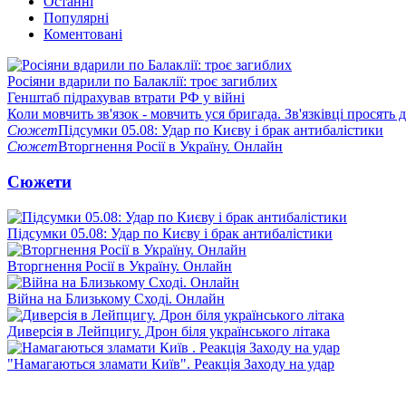
Останні
Популярні
Коментовані
Росіяни вдарили по Балаклії: троє загиблих
Генштаб підрахував втрати РФ у війні
Коли мовчить зв'язок - мовчить уся бригада. Зв'язківці просять
Сюжет
Підсумки 05.08: Удар по Києву і брак антибалістики
Сюжет
Вторгнення Росії в Україну. Онлайн
Сюжети
Підсумки 05.08: Удар по Києву і брак антибалістики
Вторгнення Росії в Україну. Онлайн
Війна на Близькому Сході. Онлайн
Диверсія в Лейпцигу. Дрон біля українського літака
"Намагаються зламати Київ". Реакція Заходу на удар