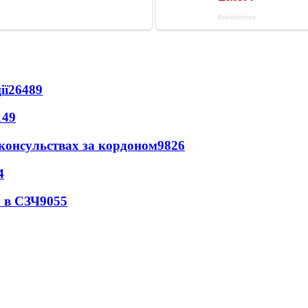
ії
26489
149
 консульствах за кордоном
9826
4
 в СЗЧ
9055