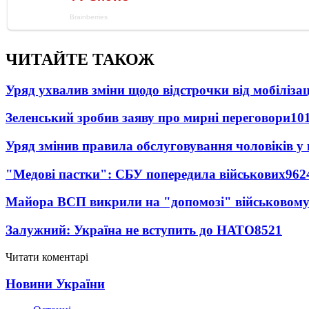
ЧИТАЙТЕ ТАКОЖ
Уряд ухвалив зміни щодо відстрочки від мобілізац
Зеленський зробив заяву про мирні переговори
10
Уряд змінив правила обслуговування чоловіків у
"Медові пастки": СБУ попередила військових
962
Майора ВСП викрили на "допомозі" військовому
Залужний: Україна не вступить до НАТО
8521
Читати коментарі
Новини України