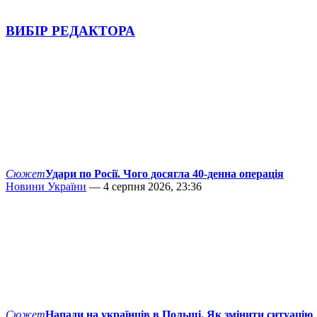
ВИБІР РЕДАКТОРА
Сюжет
Удари по Росії. Чого досягла 40-денна операція
Новини України
— 4 серпня 2026, 23:36
Сюжет
Напади на українців в Польщі. Як змінити ситуацію