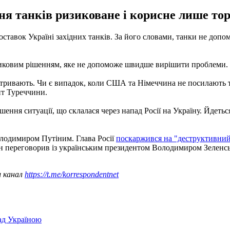
ня танків ризиковане і корисне лише тор
авок Україні західних танків. За його словами, танки не допомо
изиковим рішенням, яке не допоможе швидше вирішити проблеми.
и тривають. Чи є випадок, коли США та Німеччина не посилають 
нт Туреччини.
шення ситуації, що склалася через напад Росії на Україну. Йдетьс
олодимиром Путіним. Глава Росії
поскаржився на "деструктивний
ан переговорив із українським президентом Володимиром Зеленс
ш канал
https://t.me/korrespondentnet
над Україною