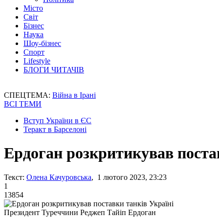
Місто
Світ
Бізнес
Наука
Шоу-бізнес
Спорт
Lifestyle
БЛОГИ ЧИТАЧІВ
СПЕЦТЕМА:
Війна в Ірані
ВСІ ТЕМИ
Вступ України в ЄС
Теракт в Барселоні
Ердоган розкритикував постав
Текст:
Олена Качуровська
, 1 лютого 2023, 23:23
1
13854
Президент Туреччини Реджеп Тайіп Ердоган