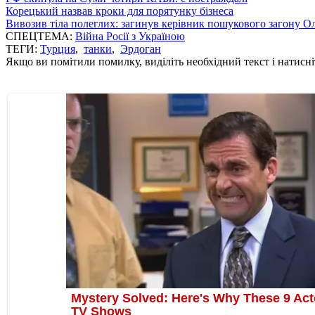
Корецький назвав кроки для порятунку бізнеса
Вивозив тіла полеглих: загинув керівник пошукового загону О
СПЕЦТЕМА:
Війна Росії з Україною
ТЕГИ:
Турция
,
танки
,
Эрдоган
Якщо ви помітили помилку, виділіть необхідний текст і натисніт