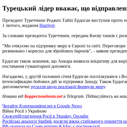
Турецький лідер вважає, що відправлен
Президент Туреччини Реджеп Тайіп Ердоган виступив проти пост
1 лютого, видання
Hurriyet
.
За словами президента Туреччини, передача Києву танків є р
"Ми очікуємо на підтримку миру в Європі та світі. Переговор
ризиковано і корисно для збройових баронів", - заявив президе
Ердоган також зазначив, що Анкара виявила ініціативу для вирі
постачання гуманітарної допомоги.
Нагадаємо, у другій половині січня Ердоган поспілкувався з В
інтенсифікацію бойових дій за підтримки Заходу. Також Ердог
дипломатичні
зусилля щодо реалізації формули миру
.
Новини від
Корреспондент.net
в Telegram. Підписуйтесь на на
Читайте Korrespondent.net в Google News
Війна Росії з Україною
Сюжет
Вторгнення Росії в Україну. Онлайн
Російські аналоги Starlink досягли вікна стабільного покриття 
РФ скинула на Суми чотири КАБи: є постраждалі