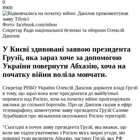
0
8900
Фото: facebook.com/rnbou
Секретар Ради національної безпеки та оборони Олексій
Данілов
У Києві здивовані заявою президента
Грузії, яка зараз хоче за допомогою
України повернути Абхазію, хоча на
початку війни воліла мовчати.
Секретар РНБО України Олексій Данілов дорікнув владі Грузії
в тому, що зараз вона хоче приєднатися до майбутньої
перемоги над Росією, хоча на початку війни проігнорували
заклики до спільної боротьби. Про це Данілов сказав в ефірі
телемарафону, коментуючи заяву президента Грузії Саломе
Зурабішвілі про звільнення окупованих Росією територій.
"Сьогодні я почув заяву президента Грузії, яка вважає, що
коли ми підписуватимемо з Росією якісь мирні угоди, ми
повинні туди включити Абхазію, частину Грузії, яку РФ