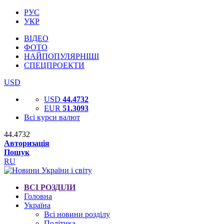
РУС
УКР
ВІДЕО
ФОТО
НАЙПОПУЛЯРНІШІ
СПЕЦПРОЕКТИ
USD
USD
44.4732
EUR
51.3093
Всі курси валют
44.4732
Авторизація
Пошук
RU
ВСІ РОЗДІЛИ
Головна
Україна
Всі новини розділу
Політика