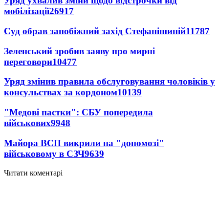
Уряд ухвалив зміни щодо відстрочки від
мобілізації
26917
Суд обрав запобіжний захід Стефанішиній
11787
Зеленський зробив заяву про мирні
переговори
10477
Уряд змінив правила обслуговування чоловіків у
консульствах за кордоном
10139
"Медові пастки": СБУ попередила
військових
9948
Майора ВСП викрили на "допомозі"
військовому в СЗЧ
9639
Читати коментарі