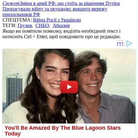
Сюжет
Зміни в армії РФ: що стоїть за рішенням Путіна
Пропагували війну та окупацію: викрито мережу
прихильників РФ
СПЕЦТЕМА:
Війна Росії з Україною
ТЕГИ:
Грузия
,
СНБО
,
Абхазия
Якщо ви помітили помилку, виділіть необхідний текст і
натисніть Ctrl + Enter, щоб повідомити про це редакцію.