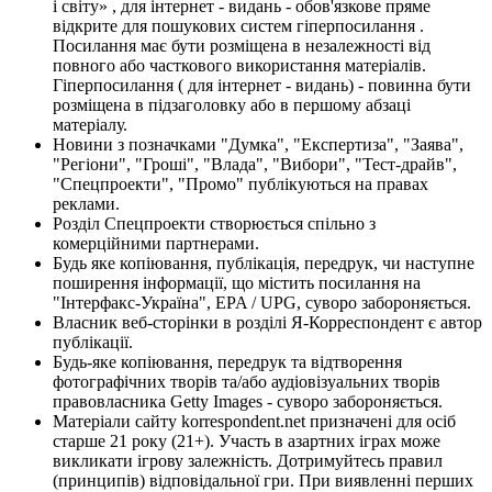
і світу» , для інтернет - видань - обов'язкове пряме
відкрите для пошукових систем гіперпосилання .
Посилання має бути розміщена в незалежності від
повного або часткового використання матеріалів.
Гіперпосилання ( для інтернет - видань) - повинна бути
розміщена в підзаголовку або в першому абзаці
матеріалу.
Новини з позначками "Думка", "Експертиза", "Заява",
"Регіони", "Гроші", "Влада", "Вибори", "Тест-драйв",
"Спецпроекти", "Промо" публікуються на правах
реклами.
Розділ Спецпроекти створюється спільно з
комерційними партнерами.
Будь яке копіювання, публікація, передрук, чи наступне
поширення інформації, що містить посилання на
"Інтерфакс-Україна", EPA / UPG, суворо забороняється.
Власник веб-сторінки в розділі Я-Корреспондент є автор
публікації.
Будь-яке копіювання, передрук та відтворення
фотографічних творів та/або аудіовізуальних творів
правовласника Getty Images - суворо забороняється.
Матеріали сайту korrespondent.net призначені для осіб
старше 21 року (21+). Участь в азартних іграх може
викликати ігрову залежність. Дотримуйтесь правил
(принципів) відповідальної гри. При виявленні перших