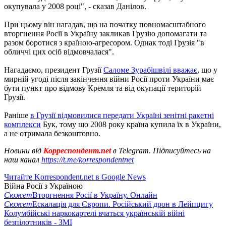
окупувала у 2008 році", - сказав Данілов.
При цьому він нагадав, що на початку повномасштабного
вторгнення Росії в Україну закликав Грузію допомагати та
разом боротися з країною-агресором. Однак тоді Грузія "в
обличчі цих осіб відмовчалася".
Нагадаємо, президент Грузії
Саломе Зурабішвілі вважає
, що у
мирній угоді після закінчення війни Росії проти України має
бути пункт про відмову Кремля та від окупації територій
Грузії.
Раніше
в Грузії відмовилися передати Україні зенітні ракетні
комплекси
Бук, тому що 2008 року країна купила їх в України,
а не отримала безкоштовно.
Новини від
Корреспондент.net
в Telegram. Підписуйтесь на
наш канал
https://t.me/korrespondentnet
Читайте Korrespondent.net в Google News
Війна Росії з Україною
Сюжет
Вторгнення Росії в Україну. Онлайн
Сюжет
Ескалація для Європи. Російський дрон в Лейпцигу
Колумбійські наркокартелі вчаться українській війні
безпілотників - ЗМІ