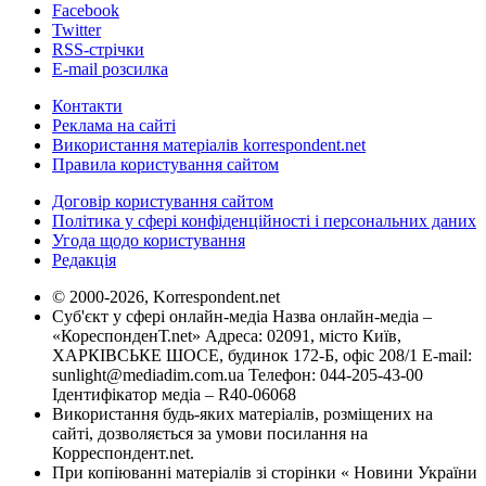
Facebook
Twitter
RSS-стрічки
E-mail розсилка
Контакти
Реклама на сайті
Використання матеріалів korrespondent.net
Правила користування сайтом
Договір користування сайтом
Політика у сфері конфіденційності і персональних даних
Угода щодо користування
Редакція
© 2000-2026, Korrespondent.net
Суб'єкт у сфері онлайн-медіа Назва онлайн-медіа –
«КореспонденТ.net» Адреса: 02091, місто Київ,
ХАРКІВСЬКЕ ШОСЕ, будинок 172-Б, офіс 208/1 E-mail:
sunlight@mediadim.com.ua
Телефон: 044-205-43-00
Ідентифікатор медіа – R40-06068
Використання будь-яких матеріалів, розміщених на
сайті, дозволяється за умови посилання на
Корреспондент.net.
При копіюванні матеріалів зі сторінки « Новини України